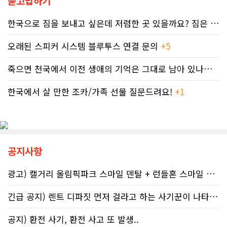
묻고답하기
달러로 불어났다. 이처럼 명백한 국세
서 이뤄지기 때문에 임신 사실을 인지
청의 실수 앞에서도 서류 처리를 마냥
하기 전인 극초기에 태아가 알코올에
한국으로 짐을 보내고 싶은데 저렴한 곳 있을까요? 짐은 큰 박스 2-3..
기다리며 불안감에 시달려야 하는 납
노출되기 쉽다.북미 임산부의 15.2%
세자들의 속은 까맣게 타들어 간다. 철
가 최근 30일 이내(6월 기준) 음주 경
오래된 스피커 시스템 블루투스 연결 문의
+5
저한 기록과 전문가 교차 검증이 필수
험이 있었다. 이 중 4.9%는 폭음한 것
인 시대이러한 국가 조세 시스템의 난
으로 조사됐다. 영국 브리스톨 의과대
죽으면 천국에서 이전 생애의 기억은 그대로 남아 있나요? 아니면 사라지..
맥상 속에서 납세자들이 스스로를 보
학 연구진도 태아기 알코올 노출과 청
호할 수 있는 방어권은 무엇일까. 세무
소년기 위험 행동의 연관성을 지적했
전문가들은 국세청과 통화할 때 반드
한국에서 살 만한 조카/가족 선물 질문드려요!
+1
다.이에 따라 앨버타 보건당국은 임신
시 상담원의 ID 번호, 통화 날짜 및 시
기간 9개월 동안 금주를 유지하자는
간, 그리고 대화의 상세 내용을 꼼꼼하
'Dry9' 캠페인을 꾸준히 진행하고 있
게 기록해 둘 것을 강력히 권고한다. 추
다. 매년 9월 FASD 인식의 달에는 캘
후 억울한 벌금이나 이자 면제를 국세
거리 타워를 붉은빛으로 밝히는 등 대
청에 요청(Taxpayer relief
중 인식 개선 활동도 이어진다.■ "파
공지사항
mechanism)할 때 이 구체적인 기록
티인데 한 잔쯤"…보건계 "소량 노출
만이 유일한 방패막이가 되기 때문이
도 치명적"반면 앨버타주의 주류 및 대
다. 세금 납부는 앨버타에 뿌리내린 시
마초 관련 제도는 접근성을 높이는 방
광고) 캘거리 올림픽파크 스마일 덴탈 + 런들혼 스마일 덴탈..
민들의 당연한 의무이지만, 정확한 가
향으로 움직이고 있다. 주정부는 규제
이드라인을 제시하는 것은 국가의 기
완화를 이유로 주류 판매 시작 시간을
긴급 공지) 렌트 디파짓 먼저 걸라고 하는 사기꾼이 나타났어요 절대 주..
본 역할이다. 무너진 행정 시스템이 정
오전 6시로 앞당겼고, 대마초 농가 직
상화되기 전까지, 맹목적인 신뢰를 거
거래 제도인 '팜게이트(Farm-
공지) 환전 사기, 환전 사고 또 발생..
두고 회계 전문가의 교차 검증을 통해
gate)'를 도입해 구매 문턱을 낮췄다.