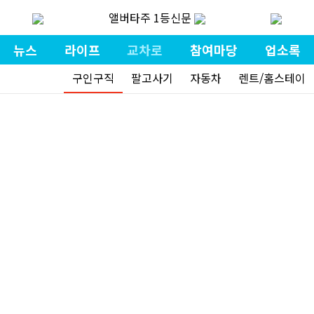
앨버타주 1등신문
뉴스
라이프
교차로
참여마당
업소록
구인구직
팔고사기
자동차
렌트/홈스테이