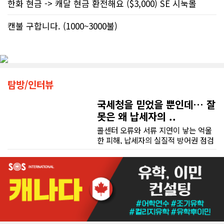
한화 현금 -> 캐달 현금 환전해요 ($3,000) SE 시눅몰
캔불 구합니다. (1000~3000불)
탐방/인터뷰
국세청을 믿었을 뿐인데… 잘
못은 왜 납세자의 ..
콜센터 오류와 서류 지연이 낳는 억울
한 피해, 납세자의 실질적 방어권 점검
(이은정 기자) 최근 연방 감사원
(Auditor General)과 납세자 옴부즈
맨(Taxpayers' Ombudsperson)이
연달아 발표한 보고서는 캐나다 국세
청(CRA)의 민원 대응 시스템이 사실상
마비 상태에 이르렀음을 여실히 보여
준다. 성실하게 납세의무를 다하고자
하는 시민들에게 이러한 행정 공백은