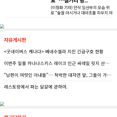
요”…캘거리 광..
50% 페널티)으로 간주되지는 않더라
도 미납된 세금 원금은 여전히 납부해
(이정화 기자) 만삭 임산부의 모습 위
베이스먼트 개발을 고민하시는 분들께 B&A를 자신 있게 추천드립니다.
야 한다. 국가 기관의 말을 믿은 소시민
로 “술을 마시거나 대마초를 피우지 마
이 온전한 법의 보호를 받지 못하는 현
세요”라는 문구가 등장한다. 캘거리 곳
실은국가 행정에 대한 근본적인 회의
곳에서 접할 수 있는 정부 공익광고다.
감을 불러일으킨다. 서류 처리에만 10
한국인 시각에서는 “왜 이런 당연한 내
개월, 고장 난 행정 시계와 억울한 페널
용을 세금까지 들여 광고할까”라는 의
티부정확한 안내뿐만 아니라 기약 없
문이 들 수 있다. 하지만 반복되는 이
자유게시판
는 업무 지연 현상도 시민들의 숨통을
메시지 뒤에는 앨버타가 오랫동안 대
조이는 요인이다. 최근 CBC 뉴스에 보
응해온 태아알코올증후군(FASD) 문제
<굿네이버스 캐나다> 베네수엘라 지진 긴급구호 현황
도된 노바스코샤주의 납세자 빌 비송
가 자리하고 있다.■ 자폐증보다 흔한
(Bill Bisson) 사례는 우리의 현실과
앨버타 고질병 'FASD' 20만 추정현재
이번주 일욜 카나나스키스 레이크 인근 싸레일 릿지 산행 하실분
맞닿아 있다. 국세청은 그의 2023년도
캐나다 전체 인구의 약 4%가 FASD를
세금 평가 과정에서 소득 명세서를 중
겪고 있다. 이 중 앨버타 내 환자 규모
복으로 계산하는 명백한 행정 오류를
"남편이 여럿인 아내들"… 척박한 대자연 앞, 그들이 가족을 지켜낸 기..
만 약 20만 명에 달하는 것으로 추정된
저질렀고, 그 결과 그에게 3,471달러
다. 이는 주내 자폐증과 뇌성마비, 다운
의 억울한 페널티가 부과되었다. 그의
증후군 환자를 모두 합친 것보다 많은
레스토랑에서 파는 달걀에 관하여.
회계사는 즉각 국세청에 정정 및 페널
수치다. 전문가들은 FASD가 유행병
티 면제 요청을 접수했지만, 국세청의
수준으로 확산했지만 사회적 인프라가
공식 처리 목표인 6개월을 훌쩍 넘긴
턱없이 부족하다고 지적한다FASD 증
채 10개월째 아무런 조치도 취해지지
가세는 일상적 음주 문화와 연관이 있
않고 있다. 그 사이 억울하게 부과된 페
다. 캐나다 보건부에 따르면 현지 임신
널티는 눈덩이처럼 이자가 붙어 3,836
의 50~60%가 계획되지 않은 상태에