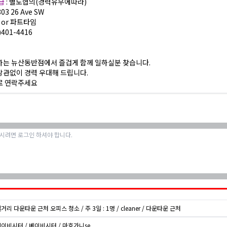
월급
: 별도협의(경력유무에따라)
803 26 Ave SW
풀 or 파트타임
3)401-4416
하는 뉴산동반점에서 즐겁게 함께 일하실분 찾습니다.
상관없이 경력 우대해 드립니다.
로 연락주세요
캘거리 다운타운 근처 오피스 청소 / 주 3일 : 1명 / cleaner / 다운타운 근처
베이비시터 / 베이비시터 / 마호가니se