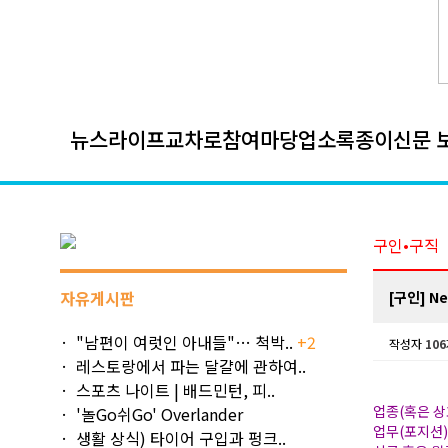
뉴스
라이프
교차로
참여마당
업소록
종이신문 
구인•구직
자유게시판
[구인] Ne
"남편이 여럿인 아내들"… 척박..
+2
작성자
106
레스토랑에서 파는 달걀에 관하여..
스포츠 나이트 | 배드민턴, 피..
업종(혹은 상
'놀Go쉬Go' Overlander
업무(포지션
생활 상식) 타이어 구입과 펑크..