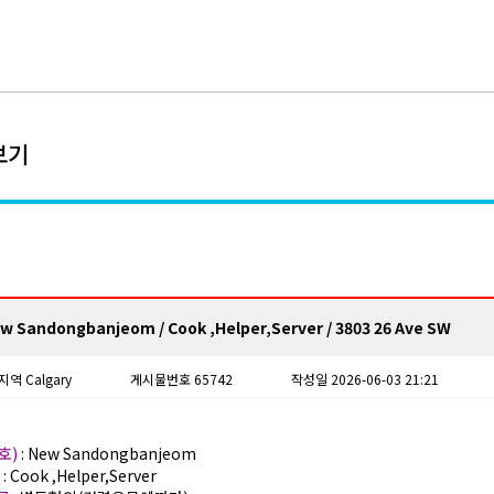
보기
w Sandongbanjeom / Cook ,Helper,Server / 3803 26 Ave SW
지역 Calgary
게시물번호 65742
작성일 2026-06-03 21:21
호)
: New Sandongbanjeom
)
: Cook ,Helper,Server