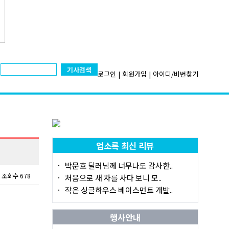
기사검색
로그인
|
회원가입
|
아이디/비번찾기
업소록 최신 리뷰
박문호 딜러님께 너무나도 감사한..
조회수 678
처음으로 새 차를 사다 보니 모..
작은 싱글하우스 베이스먼트 개발..
행사안내