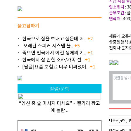
시급 혹은 
업소위치
: 3
근무조건
: 
연락처
: 40
묻고답하기
새롭게 오픈
한국으로 짐을 보내고 싶은데 저..
+2
한중일얄식 
오래된 스피커 시스템 블..
+5
전화나 문자
죽으면 천국에서 이전 생애의 기..
+1
한국에서 살 만한 조카/가족 선..
+1
[답글]요즘 보험료 너무 비싸졌어..
+1
칼럼/문학
“임신 중 술 마시지 마세요”…캘거리 광고
에 놀란 ..
다음글
[구인] 
이전글
[구인] 