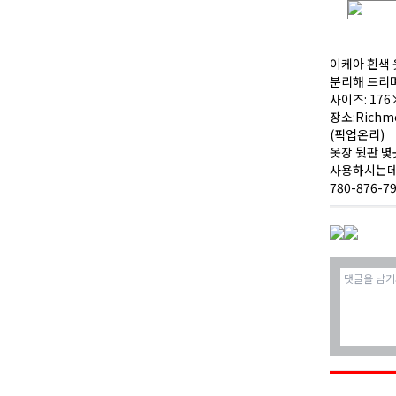
이케아 흰색
분리해 드리며
사이즈: 176
장소:Richm
(픽업온리)
옷장 뒷판 몇
사용하시는데 
780-876-7