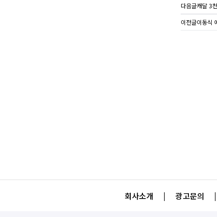
다음글
캐달 3천
이전글
이동식 
회사소개
|
광고문의
|