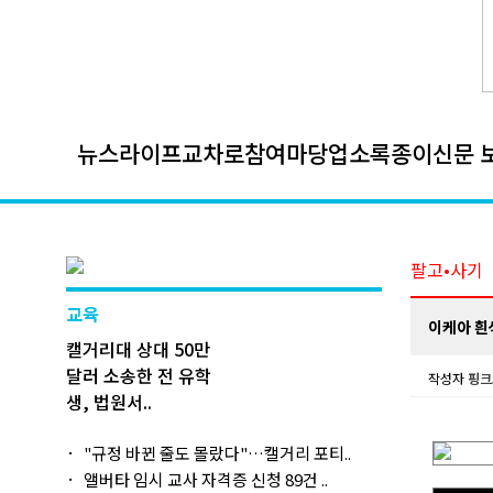
뉴스
라이프
교차로
참여마당
업소록
종이신문 
팔고•사기
교육
이케아 흰
캘거리대 상대 50만
달러 소송한 전 유학
작성자
핑크
생, 법원서..
"규정 바뀐 줄도 몰랐다"…캘거리 포티..
앨버타 임시 교사 자격증 신청 89건 ..