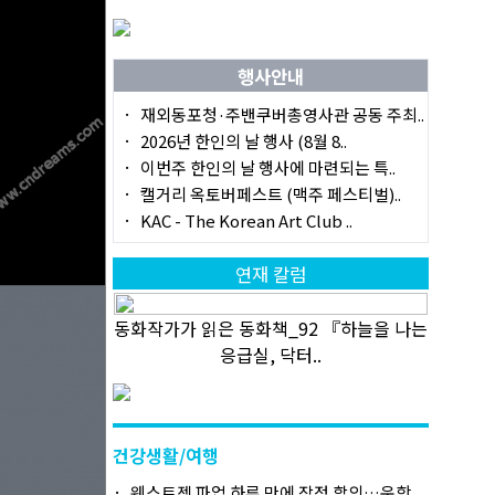
행사안내
재외동포청·주밴쿠버총영사관 공동 주최..
2026년 한인의 날 행사 (8월 8..
이번주 한인의 날 행사에 마련되는 특..
캘거리 옥토버페스트 (맥주 페스티벌)..
KAC - The Korean Art Club ..
연재 칼럼
동화작가가 읽은 동화책_92 『하늘을 나는
응급실, 닥터..
건강생활/여행
웨스트젯 파업 하루 만에 잠정 합의…운항..