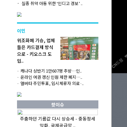
실종 취약 아동 위한 ‘인디고 경보’ ..
이민
위조화폐 기승, 업체
들은 카드결제 방식
으로 - 키오스크 도
입..
캐나다 상반기 1만607명 추방…인..
온라인 여권 갱신 인원 제한 폐지…..
앨버타 주민투표, 임시체류자 의료·..
핫이슈
주춤하던 기름값 다시 상승세 - 중동정세
악화, 국제공급망 ..