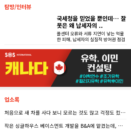
탐방/인터뷰
국세청을 믿었을 뿐인데… 잘
못은 왜 납세자의 ..
콜센터 오류와 서류 지연이 낳는 억울
한 피해, 납세자의 실질적 방어권 점검
(이은정 기자) 최근 연방 감사원
(Auditor General)과 납세자 옴부즈
맨(Taxpayers' Ombudsperson)이
연달아 발표한 보고서는 캐나다 국세
청(CRA)의 민원 대응 시스템이 사실상
마비 상태에 이르렀음을 여실히 보여
준다. 성실하게 납세의무를 다하고자
하는 시민들에게 이러한 행정 공백은
단순한 불편을 넘어 큰 좌절감을 안겨
주고 있다.17%에 불과한 정답률, 맹
업소록
신이 부른 참담한 결과가장 충격적인
대목은 국세청 상담원이 제공하는 정
처음으로 새 차를 사다 보니 모르는 것도 많고 걱정도 컸는데 박문호 딜러님 덕분에 전 과정이 너무나 편안하고 만족스러웠습니다! 상담하는 내내 꼼꼼하게 설명해 주신 것은 물론, 복잡한 서류 절차와 차량 옵션 체크까지 세심하게 챙겨주셔서 마음이 정말 든든했습니다. 차량 출고 날에도 긴 시간 할애해 가며 기능을 친절하게 하나하나 설명해 주셔서 큰 도움이 되었는데요, 특히 정비사 출신이셔서 그런지 디테일한 부분까지 전문적으로 말씀해 주셔서 신뢰가 팍팍 갔습니다 ?? 다른분 리뷰에도 있지만 마지막에 "진짜 서비스는 이제부터 시작"이라는 진심어린 말씀에는 깊은 감동을 받았습니다. 앞으로 주변에 차 구매하려는 분이 있다면 무조건 박문호 딜러님 강력 추천입니다! 신경 써주셔서 진심으로 감사드리며, 늘 건강하시고 번창하시길 바랍니다 :)
보의 질적 저하다. 캐런 호건(Karen
Hogan) 연방 감사원장의 최신 보고서
작은 싱글하우스 베이스먼트 개발을 B&A에 맡겼는데, 처음부터 끝까지 정말 만족스러운 경험이었습니다.
에 따르면, 2025년 2월부터 5월 사이