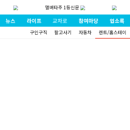
앨버타주 1등신문
뉴스
라이프
교차로
참여마당
업소록
구인구직
팔고사기
자동차
렌트/홈스테이