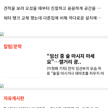
진행된 테스트에서 개인 세무 관련 일
반 질문에 대해 상담원이 올바른 답변
견적을 보러 오셨을 때부터 친절하고 꼼꼼하게 공간을 확인해 주셨고, 여러 옵션이 포함된 견적 금액도 다른 업체들과 비교했을 때 매우 합리적이었습니다.
을 제공한 비율은 고작 17%에 불과했
다. 문제는 국세청의 잘못된 안내를 믿
워터 탱크 교체 했는데 다른집에 비해 까다로운 설치에도 불구하고 너무 친절하게 잘 해주셨습니다. 수제자 라이언님 최고!
저희 집은 사이드 도어가 없어 작업하시기 불편하셨을 텐데도 항상 밝은 모습으로 오셔서 성실하게 작업해 주셨습니다. 공사 중에도 진행 상황과 앞으로의 작업 계획을 수시로 자세히 설명해 주셔서 믿고 맡길 수 있었고, 세심한 소통에 큰 만족을 느꼈습니다.
고 따랐다가 피해를 보더라도, 그 책임
은 고스란히 납세자가 져야 한다는 점
이다. 조세 전문 변호사 데이비드 로트
공사가 끝난 후에는 마무리 점검까지 꼼꼼하게 진행해 주시는 모습에서 전문성과 책임감을 느낄 수 있었습니다.
플라이쉬(David Rotfleisch)는 언론
인터뷰를 통해 "소득세법상 정확한 세
금 신고의 책임은 전적으로 납세자에
무엇보다 작은 베이스먼트 공간을 밝고 깔끔하면서도 가족 모두가 편하게 사용할 수 있는 공간으로 완성해 주셔서 정말 만족합니다. 특히 아이들과 함께 즐겁게 시간을 보낼 수 있는 공간이 되어 더욱 뜻깊습니다.
칼럼/문학
게 있으며, 오류가 잦은 국세청 일반 상
담 라인에 의존해서는 안 된다"라고 강
“임신 중 술 마시지 마세
베이스먼트 개발을 고민하시는 분들께 B&A를 자신 있게 추천드립니다.
하게 경고했다. 만약 상담원의 잘못된
요”…캘거리 광..
조언을 믿고 세금을 누락했다면, 납세
(이정화 기자) 만삭 임산부의 모습 위
자가 고의로 탈세를 저지른 것(중과실
로 “술을 마시거나 대마초를 피우지 마
50% 페널티)으로 간주되지는 않더라
세요”라는 문구가 등장한다. 캘거리 곳
도 미납된 세금 원금은 여전히 납부해
곳에서 접할 수 있는 정부 공익광고다.
야 한다. 국가 기관의 말을 믿은 소시민
한국인 시각에서는 “왜 이런 당연한 내
이 온전한 법의 보호를 받지 못하는 현
용을 세금까지 들여 광고할까”라는 의
실은국가 행정에 대한 근본적인 회의
문이 들 수 있다. 하지만 반복되는 이
자유게시판
감을 불러일으킨다. 서류 처리에만 10
메시지 뒤에는 앨버타가 오랫동안 대
개월, 고장 난 행정 시계와 억울한 페널
응해온 태아알코올증후군(FASD) 문제
티부정확한 안내뿐만 아니라 기약 없