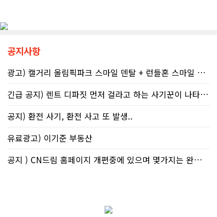
기간 9개월 동안 금주를 유지하자는
호할 수 있는 방어권은 무엇일까. 세무
'Dry9' 캠페인을 꾸준히 진행하고 있
전문가들은 국세청과 통화할 때 반드
다. 매년 9월 FASD 인식의 달에는 캘
시 상담원의 ID 번호, 통화 날짜 및 시
거리 타워를 붉은빛으로 밝히는 등 대
간, 그리고 대화의 상세 내용을 꼼꼼하
중 인식 개선 활동도 이어진다.■ "파
게 기록해 둘 것을 강력히 권고한다. 추
공지사항
티인데 한 잔쯤"…보건계 "소량 노출
후 억울한 벌금이나 이자 면제를 국세
도 치명적"반면 앨버타주의 주류 및 대
청에 요청(Taxpayer relief
마초 관련 제도는 접근성을 높이는 방
광고) 캘거리 올림픽파크 스마일 덴탈 + 런들혼 스마일 덴탈..
mechanism)할 때 이 구체적인 기록
향으로 움직이고 있다. 주정부는 규제
만이 유일한 방패막이가 되기 때문이
완화를 이유로 주류 판매 시작 시간을
다. 세금 납부는 앨버타에 뿌리내린 시
긴급 공지) 렌트 디파짓 먼저 걸라고 하는 사기꾼이 나타났어요 절대 주..
오전 6시로 앞당겼고, 대마초 농가 직
민들의 당연한 의무이지만, 정확한 가
거래 제도인 '팜게이트(Farm-
이드라인을 제시하는 것은 국가의 기
공지) 환전 사기, 환전 사고 또 발생..
gate)'를 도입해 구매 문턱을 낮췄다.
본 역할이다. 무너진 행정 시스템이 정
여기에 대마초 합법화가 장기화되면서
상화되기 전까지, 맹목적인 신뢰를 거
유료광고) 이기준 부동산
젊은 임산부들 사이에서는 대마초를
두고 회계 전문가의 교차 검증을 통해
태아에게 유해한 약물이 아닌, 입덧과
스스로 자구책을 마련해야 할 것이다.
불안을 달래주는 ‘천연 허브’ 정도로 가
공지 ) CN드림 홈페이지 개편중에 있으며 몇가지는 완료했습니다.
볍게 인지하는 정서가 확산하고 있다
는 분석도 나온다.이러한 인식 차이는
현지 온라인 공간에서도 확인된다. 최
근 레딧 캘거리 채널에는 "임신 중 가
벼운 음주는 태아에게 무해하고 오히
려 엄마의 스트레스를 조절하는 데 도