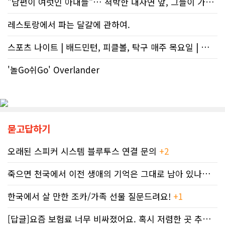
"남편이 여럿인 아내들"… 척박한 대자연 앞, 그들이 가족을 지켜낸 기..
가 자리하고 있다.■ 자폐증보다 흔한
는 업무 지연 현상도 시민들의 숨통을
앨버타 고질병 'FASD' 20만 추정현재
조이는 요인이다. 최근 CBC 뉴스에 보
레스토랑에서 파는 달걀에 관하여.
캐나다 전체 인구의 약 4%가 FASD를
도된 노바스코샤주의 납세자 빌 비송
겪고 있다. 이 중 앨버타 내 환자 규모
(Bill Bisson) 사례는 우리의 현실과
스포츠 나이트 | 배드민턴, 피클볼, 탁구 매주 목요일 | 🏸🏓
만 약 20만 명에 달하는 것으로 추정된
맞닿아 있다. 국세청은 그의 2023년도
다. 이는 주내 자폐증과 뇌성마비, 다운
세금 평가 과정에서 소득 명세서를 중
증후군 환자를 모두 합친 것보다 많은
'놀Go쉬Go' Overlander
복으로 계산하는 명백한 행정 오류를
수치다. 전문가들은 FASD가 유행병
저질렀고, 그 결과 그에게 3,471달러
수준으로 확산했지만 사회적 인프라가
의 억울한 페널티가 부과되었다. 그의
턱없이 부족하다고 지적한다FASD 증
회계사는 즉각 국세청에 정정 및 페널
가세는 일상적 음주 문화와 연관이 있
티 면제 요청을 접수했지만, 국세청의
다. 캐나다 보건부에 따르면 현지 임신
공식 처리 목표인 6개월을 훌쩍 넘긴
묻고답하기
의 50~60%가 계획되지 않은 상태에
채 10개월째 아무런 조치도 취해지지
서 이뤄지기 때문에 임신 사실을 인지
않고 있다. 그 사이 억울하게 부과된 페
하기 전인 극초기에 태아가 알코올에
널티는 눈덩이처럼 이자가 붙어 3,836
오래된 스피커 시스템 블루투스 연결 문의
+2
노출되기 쉽다.북미 임산부의 15.2%
달러로 불어났다. 이처럼 명백한 국세
가 최근 30일 이내(6월 기준) 음주 경
청의 실수 앞에서도 서류 처리를 마냥
죽으면 천국에서 이전 생애의 기억은 그대로 남아 있나요? 아니면 사라지..
험이 있었다. 이 중 4.9%는 폭음한 것
기다리며 불안감에 시달려야 하는 납
으로 조사됐다. 영국 브리스톨 의과대
세자들의 속은 까맣게 타들어 간다. 철
한국에서 살 만한 조카/가족 선물 질문드려요!
+1
학 연구진도 태아기 알코올 노출과 청
저한 기록과 전문가 교차 검증이 필수
소년기 위험 행동의 연관성을 지적했
인 시대이러한 국가 조세 시스템의 난
[답글]요즘 보험료 너무 비싸졌어요. 혹시 저렴한 곳 추천해주실 분 계실..
다.이에 따라 앨버타 보건당국은 임신
맥상 속에서 납세자들이 스스로를 보