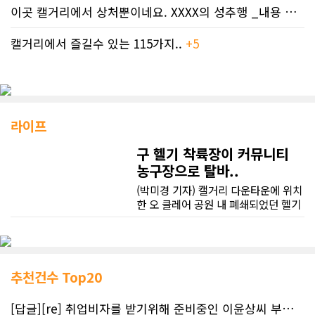
이곳 캘거리에서 상처뿐이네요. XXXX의 성추행 _내용 삭제됨
캘거리에서 즐길수 있는 115가지..
+5
라이프
구 헬기 착륙장이 커뮤니티
농구장으로 탈바..
(박미경 기자) 캘거리 다운타운에 위치
한 오 클레어 공원 내 폐쇄되었던 헬기
착륙장이 완전히 탈바꿈한 모습으로
문을 열었다. 이제 이곳에서 이륙할 주
역은 헬리콥터가 아닌 농구 선수들이
다.농구장으로 새롭게 변모한 이곳은
피스 브리지 남쪽 인근에 위치하고 있
추천건수 Top20
으며, 하프 코트 3개와 피크닉 테이블
이 마련되어 있다. 조만간 새로운 강변
[답글][re] 취업비자를 받기위해 준비중인 이윤상씨 부부께 드리는 편지