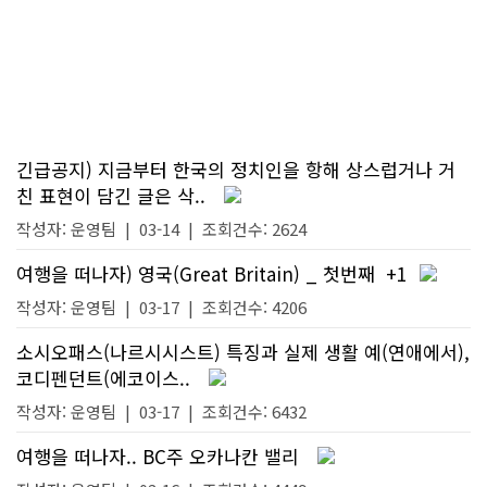
긴급공지) 지금부터 한국의 정치인을 항해 상스럽거나 거
친 표현이 담긴 글은 삭..
작성자:
운영팀
|
03-14
| 조회건수: 2624
여행을 떠나자) 영국(Great Britain) _ 첫번째
+1
작성자:
운영팀
|
03-17
| 조회건수: 4206
소시오패스(나르시시스트) 특징과 실제 생활 예(연애에서),
코디펜던트(에코이스..
작성자:
운영팀
|
03-17
| 조회건수: 6432
여행을 떠나자.. BC주 오카나칸 밸리