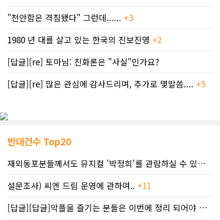
명소로 자리잡을 것으로 보인
다.‘Helipad Hoops’는 최근 7선거구
"천안함은 격침됐다" 그런데......
+3
마이크 앳킨슨 시의원과 캘거리 대학
교 학생들이 공공 공간의 재구상에 대
1980 년 대를 살고 있는 한국의 진보진영
+2
해 나눈 대화에서 비롯되었다.지난 12
월부터 앳킨슨 시의원은 이 폐기된 헬
기 착륙장을 다운타운 생활의 일부로
[답글][re] 토마님: 진화론은 "사실"인가요?
만들기 위해 노력해 왔다.앳킨슨은
“10월에 당선된 후 12월까지 다운타
[답글][re] 많은 관심에 감사드리며, 추가로 몇말씀....
+5
운 전략팀과 회의를 열어 이 계획을 어
떻게 실현할 수 있을지 논의했던 것인
데 불과 몇 달 만에 이렇게까지 이루어
졌다”고 소감을 밝혔다.그는 “다운타
운에 공공 공간이 더 많이 조성되면 사
람들이 도심에 산다는 것이 어떤 의미
반대건수 Top20
인지에 대한 인식이 바뀔 것”이라며
“예전에는 사람들이 다운타운으로 출
재외동포분들께서도 뮤지컬 '박정희'를 관람하실 수 있도록 노력하겠습니..
근했다가 교외에 있는 집으로 돌아가
곤 했지만, 이제는 오 클레어, 웨스트
설문조사) 씨엔 드림 운영에 관하여..
+11
엔드, 이스트 빌리지 등에 많은 사람들
이 산다. 이곳을 공원이나 공공 편의시
[답글][답글]악플을 즐기는 분들은 이번에 정리 되어야 합니다.
설이 있는 다른 동네와 마찬가지로 대
해야 한다”고 말했다.새로운 농구 코트