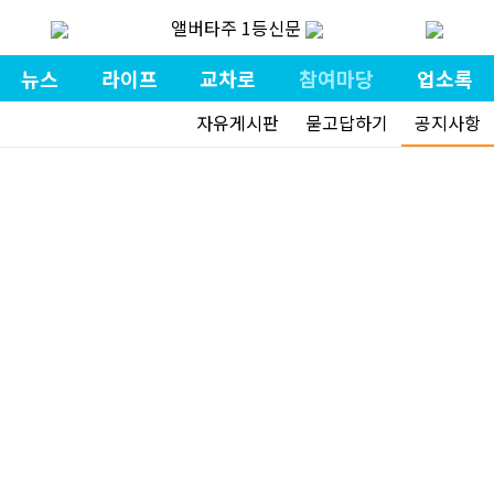
앨버타주 1등신문
뉴스
라이프
교차로
참여마당
업소록
자유게시판
묻고답하기
공지사항