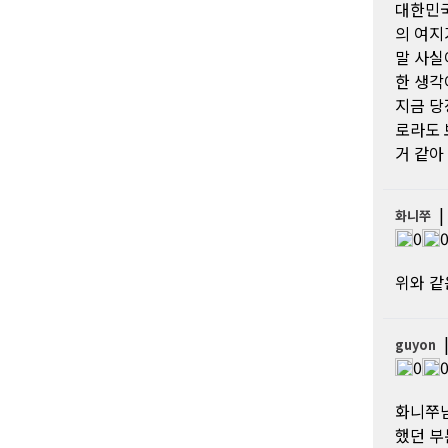
대한민국
의 여지
말 사실
한 생각
지금 당
로라도 
거 같아
화니쭈
0
위와 같
guyon
0
화니쭈님
했던 부