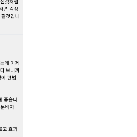
하신것처럼
라면 걱정
어 갈것입니
왔는데 이제
러다 보니까
것이 편법
 게 좋습니
 방문비자
르고 효과