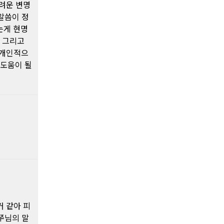
려운 변명
말씀이 정
는게 현명
 그리고
 개인적으
 도움이 될
거 같아 피
쭈님의 말