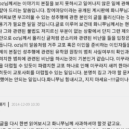
oz님께서는 이야기의 본질을 보지 못하시고 일어나지 않은 일에 관
같아 드리는 말씀입니다. 참여마당이라는 공개된 계시판에 화니쭈님
어찌보면 부끄러울 수 있는 성추행에 관한 본인의 글을 올리신다는 
용기가 필요한 일일 것입니다.글로 미루어 보건데 화니쭈님께서는 
 그와 관련된 불법도 저지르신 부분이 없는 상황에서 단지 그런 제
만으로 oz님께서 올리신 글처럼 쓴소리와 관련된 비난을 들을 입장
듭니다. oz님의 말씀처럼 거주 교포 혹은 이민을 준비하는 이민자들
제의 본질인 성추행에 관련된 유학원 원장의 범죄 사실여부의 확인
려치한 범죄에 관련된 비난을 하시는것이 기본인거 같습니다. 미꾸
을 더럽힐 수 있듯이 파렴치한 교포 하나로 인해 미꾸라지 새끼 한마
히듯이 교포사회를 더럽힐수 있는 일입니다. 분명히 집고 가야 할 문
 했어는 안되는 일입니다.화니쭈님 힘내시고, 지지 마세요~!!!글이
|
내기
2014-12-09 10:30
0
 글을 다시 한번 읽어보시고 화니쭈님께 사과하셔야 할것 같고요.