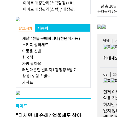
이마트 매장관리(스탁팀장) / 매..
그날 총 10
이마트 매장관리(스탁) / 매장관..
능했는지 납
자동차
팔고.사기
캐달 4천불 구매합니다(천단위가능)
|
냥냥
2
스키복 상하세트
0
아동용 신발
한국책
힘내세
가방 팔아요
터널마운틴 빌리지1 캠핑장 8월 7..
|
oz
20
삼성TV 및 스탠드
0
카시트
먼저 이
일을 겪
하지만 
라이프
없지 않
"다치면 내 손해? 억울해도 참아
캐나다에