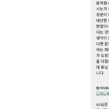
씀처럼 
시는거 
성분이 
대단한 
편법이나
다는 것
생각이 
다면 문
라는 파
가 도랑
을 더럽
대 용납
니다
캘거리새
0
oz님은