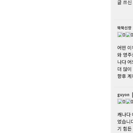
글 쓰신
뚝뚝신랑
0
어떤 이
와 영주
나다 어
더 많이
향후 계
guyon
0
캐나다 
었습니다
기 힘든