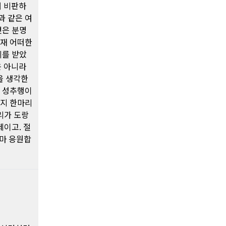
해 비판하
과 같은 여
것은 분명
현재 어떠한
의를 받았
은 아니라
을 생각한
과 성추행이
라지 한마리
리가 도랑
제이고. 절
나마 응원합