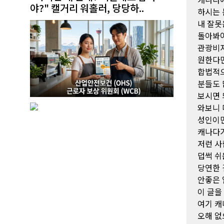
야?" 캘거리 워홀러, 당당하..
하시는 
내 잘못
돌아봐야
관광비자
원한다면
합법적으
분들도 
보시면 
와보니 
성인이면
캐나다가
저런 사
덥썩 쉬
당연한 
안좋은 
이 글을
여기 캐
오해 없