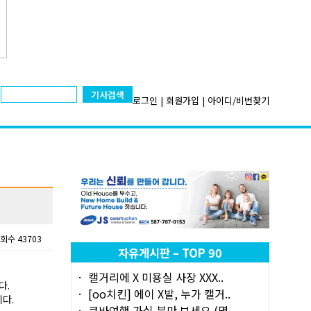
기사검색
로그인
|
회원가입
|
아이디/비번찾기
회수 43703
자유게시판 – TOP 90
캘거리에 X 미용실 사장 XXX..
다.
[oo치킨] 에이 X발, 누가 캘거..
다.
쿠바여행 가실 분만 보세요 (몇..