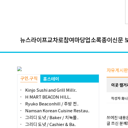
뉴스
라이프
교차로
참여마당
업소록
종이신문 
자유게시판
구인.구직
홈스테이
이곳 캘거
Kinjo Sushi and Grill Millr..
H MART BEACON HILL..
작성자
화니
Ryuko Beaconhill / 주방 전..
Namsan Korean Cuisine Restau..
그리디 도넛 / Baker / 치눅몰..
쓰여진 내용
글 쓰신 분께
그리디 도넛 / Cashier & Ba..