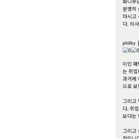
화니쭈님
분명히 
마시고 
다. 의
philby
0
이민 패
는 취업
과거에 
으로 보
그리고 
다. 취
보다는 
그리고 
적입니다