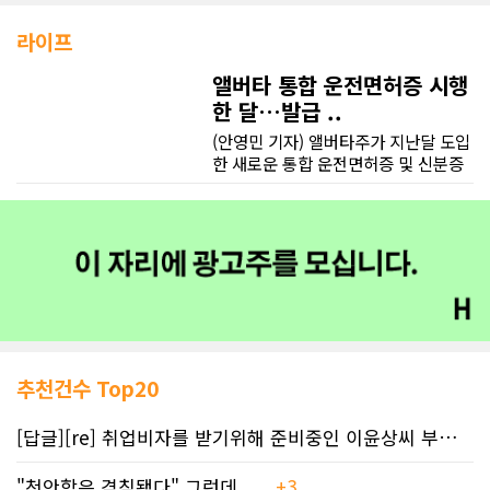
라이프
앨버타 통합 운전면허증 시행
한 달…발급 ..
(안영민 기자) 앨버타주가 지난달 도입
한 새로운 통합 운전면허증 및 신분증
(ID) 제도가 발급 지연과 혼란을 빚고
있다. 시민권 정보와 건강보험 번호를
하나의 카드에 통합하는 과정에서 신
분 확인 절차가 대폭 강화되면서 등록
사무소마다 긴 대기와 민원이 이어지
고 있다.앨버타주는 지난 7월 2일부터
운전면허증과 신분증에 시민권(또는
체류 자격) 정보와 앨버타 헬스케어 번
호(AHCN)를 함께 표기하는 통합 카드
를 발급하고 있다. 이에 따라 종이 건강
추천건수 Top20
카드를 별도로 소지할 필요는 없어졌
지만, 카드 발급 절차는 이전보다 훨씬
[답글][re] 취업비자를 받기위해 준비중인 이윤상씨 부부께 드리는 편지
까다로워졌다.데일 낼리 서비스앨버타
및 규제완화부 장관은 "새로운 제도에
"천안함은 격침됐다" 그런데......
+3