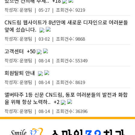
있으면 건의해 주세..
+18
작성자:
운영팀
|
05-27
| 조회건수: 9219
CN드림 웹사이트가 8년만에 새로운 디자인으로 여러분들
앞에 섰습니다.
작성자:
운영팀
|
03-02
| 조회건수: 9868
고객센터
+50
작성자:
운영팀
|
08-14
| 조회건수: 55349
회원탈퇴 안내
작성자:
운영팀
|
08-14
| 조회건수: 8619
앨버타주 1등 신문 CN드림, 동포 여러분들의 발전과 화합
을 위해 항상 노력하..
+2
작성자:
운영팀
|
08-14
| 조회건수: 36396