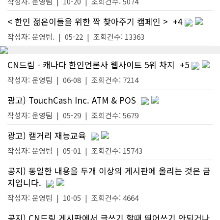
작성자:
운영팀
|
10-20
| 조회건수: 5074
< 한인 젊은이들을 위한 짝 찾아주기 캠페인 >
+4
작성자:
운영팀.
|
05-22
| 조회건수: 13363
CN드림 - 캐나다 한인언론사 웹사이트 5위 차지
+5
작성자:
운영팀
|
06-08
| 조회건수: 7214
광고) TouchCash Inc. ATM & POS
작성자:
운영팀
|
05-29
| 조회건수: 5679
광고) 캘거리 재능교육
작성자:
운영팀
|
05-01
| 조회건수: 15743
공지) 동일한 내용을 두개 이상의 게시판에 올리는 것은 금
지입니다.
작성자:
운영팀
|
10-05
| 조회건수: 4664
공지) CN드림 게시판에서 글쓰기 할때 띄어쓰기 안되거나