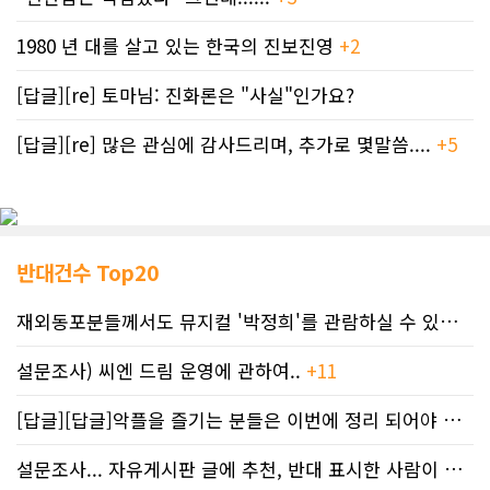
서는 시민권과 건강보험 정보를 확인
하는 절차가 추가돼 초기에는 발급 시
1980 년 대를 살고 있는 한국의 진보진영
+2
간이 길어질 수밖에 없다"며 "현재 나
타나는 지연은 새로운 시스템에 적응
하는 과정"이라고 설명했다.기존에는
[답글][re] 토마님: 진화론은 "사실"인가요?
운전면허증이나 신분증과 신용카드 등
보조 신분증만 제시하면 갱신이 가능
[답글][re] 많은 관심에 감사드리며, 추가로 몇말씀....
+5
했지만, 이제는 ▲캐나다 체류 자격을
증명하는 서류 ▲사진이 있는 신분증
▲기존 건강카드를 함께 제출해야 한
다.주정부는 필요한 서류를 모두 준비
하면 절차가 원활해질 것이라고 설명
하지만, 실제 현장에서는 오래전 이민
반대건수 Top20
온 주민들을 중심으로 예상치 못한 문
제가 발생하고 있다.그랜드프레리에
재외동포분들께서도 뮤지컬 '박정희'를 관람하실 수 있도록 노력하겠습니..
거주하는 엘리자베스 볼든은 1975년
독일에서 이민 온 뒤 30년 넘게 앨버타
설문조사) 씨엔 드림 운영에 관하여..
+11
에서 살아왔다. 그는 캐나다 국방부 출
생증명서와 해외출생증명서를 모두 보
유하고 있었지만 신분증 갱신을 위해
[답글][답글]악플을 즐기는 분들은 이번에 정리 되어야 합니다.
등록사무소를 네 차례나 방문해야 했
다.볼든은 기존 신분증과 건강카드, 출
설문조사... 자유게시판 글에 추천, 반대 표시한 사람이 누구인지 명단..
생증명서 두 장을 모두 제출했지만 담