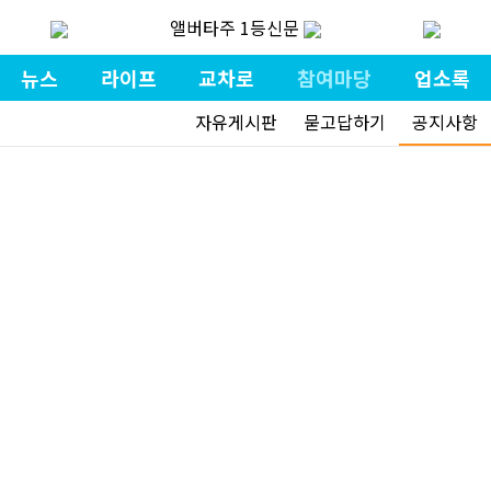
앨버타주 1등신문
뉴스
라이프
교차로
참여마당
업소록
자유게시판
묻고답하기
공지사항