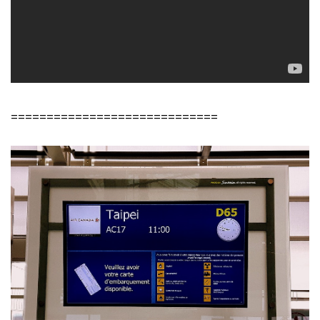
=============================