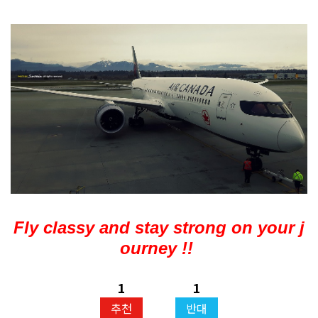
Fly classy and stay strong on your j
ourney !!
1
1
추천
반대