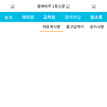
앨버타주 1등신문
뉴스
라이프
교차로
참여마당
업소록
자유게시판
묻고답하기
공지사항