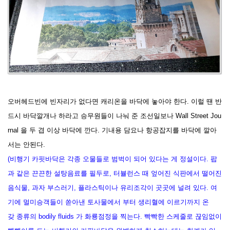
오버
헤드빈에 빈자리가 없다면 캐리온을 바닥에 놓아야 한다. 이럴 땐 반
드시 바닥깔개나 하라고 승무원들이 나눠 준 조선일보나 Wall Street Jou
rnal 을 두 겹 이상 바닥에 깐다. 기내용 담요나 항공잡지를 바닥에 깔아
서는 안된다.
(비행기 카핏바닥은 각종 오물들로 범벅이 되어 있다는 게 정설이다.
팝
과 같은 끈끈한 설탕음료를 필두로, 터뷸런스 때 엎어진 식판에서 떨어진
음식물, 과자 부스러기, 플라스틱이나 유리조각이 곳곳에 널려 있다. 여
기에 멀미승객들이 쏟아낸 토사물에서 부터 생리혈에 이르기까지 온
갖 종류의 bodily fluids 가 화룡점정을 찍는다.
빡빡한 스케줄로 끊임없이