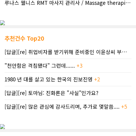
루나스 웰니스 RMT 마사지 관리사 / Massage therapist / 마사지..
추천건수 Top20
[답글][re] 취업비자를 받기위해 준비중인 이윤상씨 부부께 드리는 편지
"천안함은 격침됐다" 그런데......
+3
1980 년 대를 살고 있는 한국의 진보진영
+2
[답글][re] 토마님: 진화론은 "사실"인가요?
[답글][re] 많은 관심에 감사드리며, 추가로 몇말씀....
+5