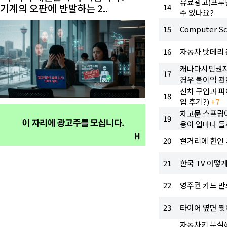
유료광고)프루던
기계의 오판에 반발하는 2..
14
수 있나요?
15
Computer 
16
자동차 밧데리
캐나다시민권자
17
경우 불이익 
신차 구입과 파
18
입 후기?)
+7
차고문 스프링이
19
용이 얼마나 들
20
캘거리에 한인 
21
한국 TV 어떻
22
영주권 카드 만
23
타이어 옆면 찢어
자동차키 분실해