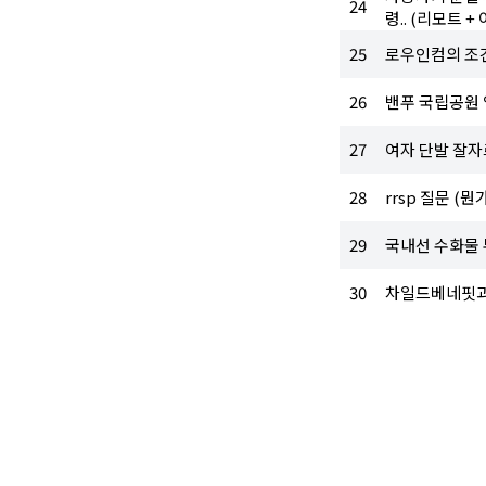
24
령.. (리모트 
25
로우인컴의 조
26
밴푸 국립공원 입
27
여자 단발 잘자
28
rrsp 질문 (뭔
29
국내선 수화물 
30
차일드베네핏과