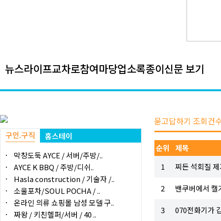
뉴스
라이프
교차로
참여마당
업소록
종이신문 보기
묻고답하기 조회건수 
구인.구직
홈스테이
순위
제목
막창도둑 AYCE / 서버/주방/..
1
찌든 석회질 제
AYCE K BBQ / 주방/디쉬..
Hasla construction / 기술자 /..
2
밴쿠버에서 캘
소울포차/SOUL POCHA / ..
온라인 의류 쇼핑몰 남성 모델 구..
3
070전화기가 
짜왕 / 키친헬퍼/서버 / 40 ..