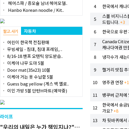
헤어스파 / 증모술 남녀 헤어모델..
4
한국에서 캐나다
Hanbo Korean noodle / Kit..
스몰 비지니스를
5
드립니다.
+3
자동차
팔고.사기
6
한국으로 우편 
Canada Cit
어린이 한국책 전집판매
7
캐나다여권 만
무빙세일 - 침대, 침대 프레임, ..
8/16-18 밴프 오텐틱 양도받습..
8
냉각수가 새는
이케아 나무 도마 5불
9
캘거리 맛집 추
Door mat(35x23) 10불
이케아 거는 옷 수납함 5불
10
영주권 연장
+1
Guess bag yellow (게스 백 옐로..
이민 가방 5불 단탄H마트(예약중)
11
뱅쿠버 근처에 
한국에서 송금받
12
가요?
+8
라이프
13
차 뒷바퀴에서 
"우리의 내일은 누가 책임지나?"…