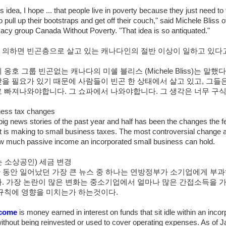
s idea, I hope ... that people live in poverty because they just need to f
 pull up their bootstraps and get off their couch," said Michele Bliss o
cacy group Canada Without Poverty. "That idea is so antiquated."
의하면 빈곤층으로 살고 있는 캐나다인의 절반 이상이 일하고 있다
옹호 그룹 빈곤없는 캐나다의 미쉘 블리스 (Michele Bliss)는 말했다
을 필요가 있기 때문에 사람들이 빈곤 한 상태에서 살고 있고, 그들
 빠져나와야합니다. 그 쇼파에서 나와야합니다. 그 생각은 너무 구식
ness tax changes
big news stories of the past year and half has been the changes the f
is making to small business taxes. The most controversial change a
w much passive income an incorporated small business can hold.
 소상공인) 세금 변경
반 동안 일어났던 가장 큰 뉴스 중 하나는 연방정부가 소기업에게 부
. 가장 논란이 많은 변화는 중소기업에서 얼마나 많은 간접소득을 가
규칙에 영향을 미치는가 하는것이다.
ncome
is money earned in interest on funds that sit idle within an inco
ithout being reinvested or used to cover operating expenses. As of J