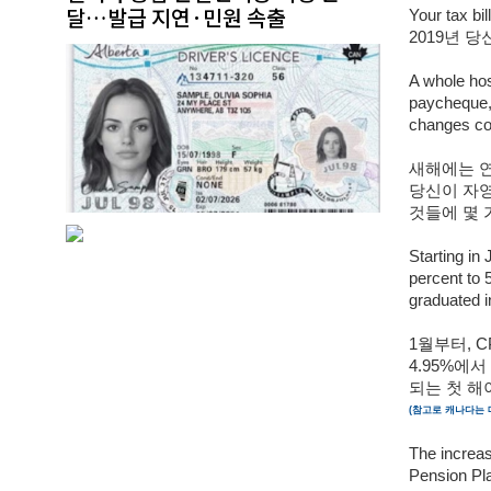
달…발급 지연·민원 속출
Your tax bi
2019년 
A whole hos
paycheque, 
changes com
새해에는 연
당신이 자영
것들에 몇 
Starting in
percent to 
graduated i
1월부터, C
4.95%에서
되는 첫 해
(참고로 캐나다는 매
The increas
Pension Pla