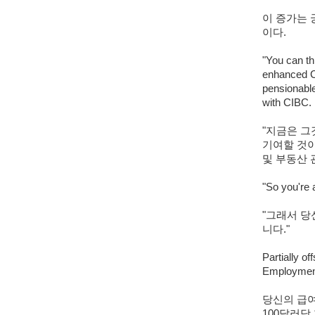
이 증가는 
이다.
"You can thi
enhanced Ca
pensionable
with CIBC.
"지금은 그
기여할 것이
및 부동산 관
"So you're a
"그래서 당
니다."
Partially o
Employment 
당신의 급여
100달러당