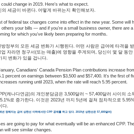
ll could change in 2019. Here's what to expect.
당신의 세금이 바뀐다. 어떻게 바뀌는지 확인해보자.
t of federal tax changes come into effect in the new year. Some will h
others your bills — and if you're a small business owner, there are a
ing for which you've likely been preparing for months.
방정부의 모든 세금 변화가 시행된다. 어떤 사람은 급여에 타격을 받
업 자라면 청구서(또는 매출)에 영향을 주게되며, 당신이 몇 달 동
가지 변화가 있을 겁니다.
 January, Canadians' Canada Pension Plan contributions increase fro
5.1 percent on earnings between $3,500 and $57,400. It's the first of fi
ncreases running until 2023, when the rate will reach 5.95 percent.
PP(캐나다연금)의 개인분담금은 3,500달러 ~ 57,400달러 사이의 소
 5.1%로 증가한다. 이것은 2023년 까지 5년에 걸쳐 점차적으로 5.9
이다.
년 정해지는 급여 상한선 이하에서만 CPP 공제를 하고 있다. 2019년 상한선은 57,400달러)
es are going to pay for what eventually will be an enhanced CPP. T
n will see similar changes.