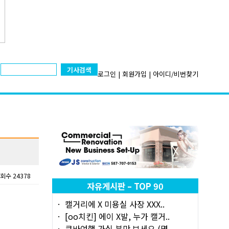
기사검색
로그인
|
회원가입
|
아이디/비번찾기
회수 24378
자유게시판 – TOP 90
캘거리에 X 미용실 사장 XXX..
[oo치킨] 에이 X발, 누가 캘거..
쿠바여행 가실 분만 보세요 (몇..