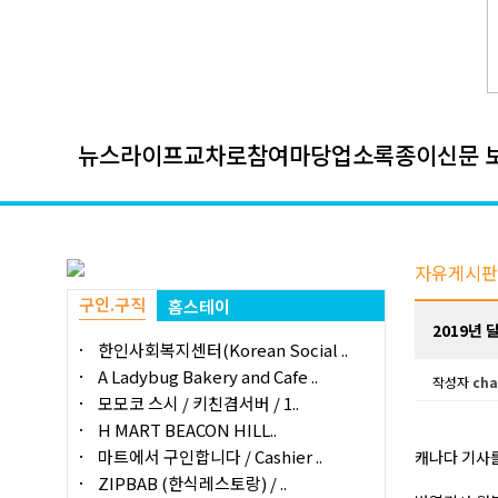
뉴스
라이프
교차로
참여마당
업소록
종이신문 
자유게시판
구인.구직
홈스테이
2019년
한인사회복지센터(Korean Social ..
A Ladybug Bakery and Cafe ..
작성자
cha
모모코 스시 / 키친겸서버 / 1..
H MART BEACON HILL..
마트에서 구인합니다 / Cashier ..
캐나다 기사를
ZIPBAB (한식레스토랑) / ..