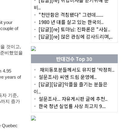
비..
"천안함은 격침됐다" 그런데......
1980 년 대를 살고 있는 한국의..
it your
[답글][re] 토마님: 진화론은 "사실..
 couple of
[답글][re] 많은 관심에 감사드리며,..
을 것이고,
안 준비했었을
반대건수 Top 30
재외동포분들께서도 뮤지컬 '박정희..
m 4.95
설문조사) 씨엔 드림 운영에..
ve years of
[답글][답글]악플을 즐기는 분들은
이..
득자 기준,
설문조사... 자유게시판 글에 추천..
5%까지 증가
한국 청년 실업률 사상 최고치 9...
he Quebec