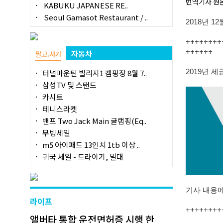
번역기사 원
KABUKU JAPANESE RE..
Seoul Gamasot Restaurant / ..
2018년 12
++++++++
++++++
자동차
팔고.사기
터널마운틴 빌리지1 캠핑장 8월 7..
2019년 
삼성TV 및 스탠드
카시트
테니스라켓
밴프 Two Jack Main 글램핑(Eq..
무빙세일
m5 아이패드 13인치 1tb 이상 ..
귀국 세일 - 드라이기, 밀대
기사 내용에
라이프
++++++++
앨버타 통합 운전면허증 시행 한