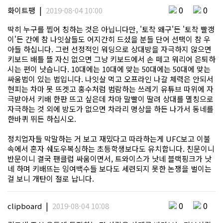
|
0
0
화이트팽
2019-08-04 10:00
딱히 누구를 찝어 칭하는 것은 아닙니다만, '토착 왜구'든 '토착 빨갱
이'든 간에 참 나잇살들도 어지간히 드셨을 분들 단어 선택이 참 우
아들 하십니다. 그런 선정적인 워딩으로 상대방을 자극하지 않으면
키보드 배틀 뜰 자신 없으면 그냥 키보드에서 손 떼고 워리어 은퇴하
시는 편이 낫습니다. 10대에는 10대에 맞는 50대에는 50대에 맞는
싸움법이 있는 법입니다. 나잇살 먹고 오프라인 나갈 체력은 안되서
현피는 차마 못 뜨겟고 홍수처럼 범람하는 쓰레기 유튜브 따위에 자
극받아서 키배 한판 뜨고 싶은데 차마 말빨이 딸려 상대를 멸칭으로
자극하는 것 외에 방도가 없으면 차라리 명상을 하든 나가서 동네를
한바퀴 뛰든 하십시오.
정치업자들 막말하는 거 보고 재밌다고 따라하는게 UFC보고 이불
속에서 혼자 쉐도우복싱하는 초등학생보다도 유치합니다. 친문이니
반문이니 결국 팬클럽 싸움이면서, 트와이스가 낫네 블랙핑크가 낫
네 하며 키배뜨는 잉여백수들 보다도 세련되지 못한 논쟁을 벌이는
걸 보니 개탄이 절로 납니다.
|
0
0
clipboard
2019-08-04 10:08