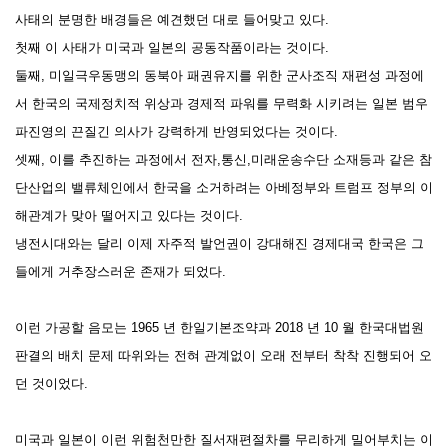
사태의 분명한 배경들은 예견했던 대로 들어맞고 있
다.
첫째
이 사태가 미국과 일본의 공동작품이라는 것이다.
둘째, 미일극
우동맹의 동북아 패권유지를 위한 군사조직
재편성 과정에
서 한국의 국제정치적 위상과 경제적 파워를
무력화 시키려는 일본 범우
파진영의 끈질긴 의사가 강력하게 반영되었다는 것
이다.
셋째, 이를 추진하는 과정에서 전자,통신,미래운송수단 소재등과 같은 참
단산업의 밸류체인에서 한국을 소거하려는 아베정부와 트럼프 정부의 이
해관계가 맞아 떨어지고 있다는 것이다.
냉전시대와는 달리 이제 자주적 발언권이 강대해진 경제
대국 한국은 그
들에게 거추장스러운 존재가 되었다.
이런 가공할
음모는 1965 년 한일기본조약과 2018 년 10 월 한국대법원
판결의 배치 문제 따위와는 전혀 관계없이 오래 전부터 착착 진행되어 오
던 것이었다.
미국과 일본이 이런 위험천만한 질서재편절차를
무리하게
밀어부치는 이