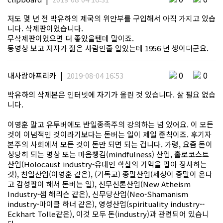
저도 몇 년 전 박유하의 제국의 위안부를 구입해서 아직 가지고 있습
니다. 삭제판이었습니다.
무삭제판이었으면 더 좋았을텐데 말이죠.
동영상 보고 저자가 젊은 사람인줄 알았는데 1956 년 생이더군요.
|
0
0
내사랑아프리카
2019-08-04 16:53
박유하의 삭제본은 인터넷에 자기가 올린 것 있습니다. 살 필요 없습
니다.
이영훈 말고 유투버에도 반일종족주의 강의하는 넘 있어요. 이 모든
것이 이념적인 것이라기보다는 돈버는 일이 제일 준칙이죠. 후기자
본주의 사회에서 모든 것이 돈만 되면 되는 겁니다. 가령, 요즘 돈이
상당히 되는 명상 또는 마음챙김(mindfulness) 산업, 홀로코스트
산업(Holocaust industry-유대인 학살의 기억을 팔아 장사하는
것), 친일산업(이영훈 같은), (기독교) 종말산업(세상이 종말이 온다
고 감성팔이 해서 돈버는 일), 신무신론산업(New Atheism
Industry-샘 해리슨 같은), 신무당산업(Neo-Shamanism
industry-마이클 하너 같은), 영성산업(spirituality industry--
Eckhart Tolle같은), 이것 모두 돈(industry)과 관련되어 있습니