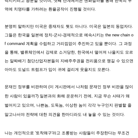
락시키려고 광분할 것이며, 셋째 단계에서는 옌화절하를 통해 한국의 무
역에 치명타를 가하려는 환율공작이 진행될 것이다.
분명히 말하지만 미국은 중재자도 뭣도 아니다. 미국은
일본의 동업
자다.
그들은 한국을 일본에 정치-군사-경제적으로 예속시키는 the new chain o
f command 계획을 수립하고 거리낌없이 추진하고 있을 뿐이다. 그 과정
을 통해,
밸류체인에서 강제로 소거당한,
한국에서 떨어져 나올지도 모르
는 알짜배기 첨단산업자본들의 지배주주권을 전리품으로 챙길 수 있으면
아마도 도널드 트럼프가 입이 귀에 걸리게 웃을지도 모른다.
문재인 정부를 비판하며 (이 게시판에서 나처럼 문재인 정부 비판을 많이
한 사람이 있을까?) 일본과의 화해 운운하기 전에, 지금 무슨 사태가 왜
벌어지고 있으며, 나쁜놈,
도둑놈,
이상한 놈이 각각 누구인지 판별할 줄
알고나서야 전략에 대한 의견을 한마디라도 내 놓을 수 있는 것이다.
나는 개인적으로 '토착
왜구'라고 조롱받는 사람들이 주장한다는
무조건