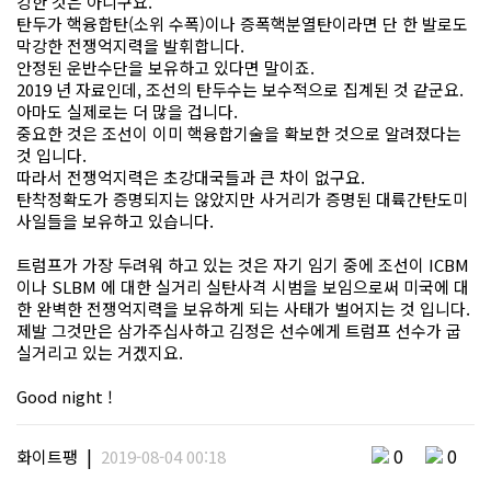
강한 것은 아니구요.
탄두가 핵융합탄(소위 수폭)이나 증폭핵분열탄이라면 단 한 발로도
막강한 전쟁억지력을 발휘합니다.
안정된 운반수단을 보유하고 있다면 말이죠.
2019 년 자료인데, 조선의 탄두수는 보수적으로 집계된 것 같군요.
아마도 실제로는 더 많을 겁니다.
중요한 것은 조선이 이미 핵융합기술을 확보한 것으로 알려졌다는
것 입니다.
따라서 전쟁억지력은 초강대국들과 큰 차이 없구요.
탄착정확도가 증명되지는 않았지만 사거리가 증명된 대륙간탄도미
사일들을 보유하고 있습니다.
트럼프가 가장 두려워 하고 있는 것은 자기 임기 중에 조선이 ICBM
이나 SLBM 에 대한 실거리 실탄사격 시범을 보임으로써 미국에 대
한 완벽한 전쟁억지력을 보유하게 되는 사태가 벌어지는 것 입니다.
제발 그것만은 삼가주십사하고 김정은 선수에게 트럼프 선수가 굽
실거리고 있는 거겠지요.
Good night !
|
0
0
화이트팽
2019-08-04 00:18