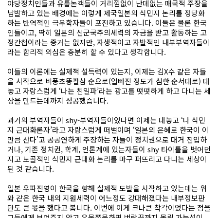
야당정치인들과 유툽논객들이 거리낌없이 난데없는 매국적 주장을
남발하고 있는 배경에는 이렇게 제국일본의 식민지 논리를 정당화
하는 반역적인 극우학자들이 포진하고 있습니다. 이들은 물론 한국
인들이고, 딱히 일본의 신군국주의세력의 자금을 받고 활동하는 고
정간첩이라는 증거는 없지만, 자생적이고 자발적인 내부부역자들이
라는 합리적 의심은 충분히 할 수 있다고 생각합니다.
이들의 이론에는 실제적 설득력이 있는지, 이제는 김X수 같은 자들
을 시작으로 비풍초똥팔삼 순으로(얼빠진 정도가 심한 순서대로) 대
놓고 자랑스럽게 ‘나는 친일파’라는 광고를 떳떳하게 하고 다니는 세
상을 만드는데까지 성공했습니다.
과거의 부역자들이 shy-부역자들이었다면 이제는 대놓고 ‘나 식민
지 근대화론자’라고 자랑스럽게 떠벌이며 ‘일본의 은혜로 한국이 이
만큼 산다’고 공공연하게 주장하는 자들이 정치권으로 대거 진입하
거나, 기존 정치권, 학계, 언론계에 있는자들이 shy 타이틀을 벗어던
지고 노골적인 식민지 근대화 논리를 마구 퍼뜨리고 다니는 세상이
된 것 같습니다.
일본 우파진영이 한국을 향해 실제적 도발을 시작하고 있는데는 위
와 같은 한국 내의 지원세력이 어느정도 강대해졌다는 내부정보판
단도 큰 몫을 했다고 봅니다. 이번에 이게 크나큰 착각이었다는 점을
그들에게 보여주지 않고 우물쭈물하면 벼랑끝까지 몰릴 가능성이