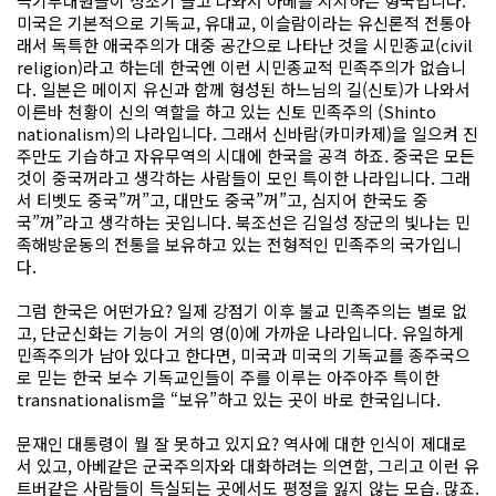
극기부대원들이 성조기 들고 나와서 아베를 지지하는 형국입니다.
미국은 기본적으로 기독교, 유대교, 이슬람이라는 유신론적 전통아
래서 독특한 애국주의가 대중 공간으로 나타난 것을 시민종교(civil
religion)라고 하는데 한국엔 이런 시민종교적 민족주의가 없습니
다. 일본은 메이지 유신과 함께 형성된 하느님의 길(신토)가 나와서
이른바 천황이 신의 역할을 하고 있는 신토 민족주의 (Shinto
nationalism)의 나라입니다. 그래서 신바람(카미카제)을 일으켜 진
주만도 기습하고 자유무역의 시대에 한국을 공격 하죠. 중국은 모든
것이 중국꺼라고 생각하는 사람들이 모인 특이한 나라입니다. 그래
서 티벳도 중국”꺼”고, 대만도 중국”꺼”고, 심지어 한국도 중
국”꺼”라고 생각하는 곳입니다. 북조선은 김일성 장군의 빛나는 민
족해방운동의 전통을 보유하고 있는 전형적인 민족주의 국가입니
다.
그럼 한국은 어떤가요? 일제 강점기 이후 불교 민족주의는 별로 없
고, 단군신화는 기능이 거의 영(0)에 가까운 나라입니다. 유일하게
민족주의가 남아 있다고 한다면, 미국과 미국의 기독교를 종주국으
로 믿는 한국 보수 기독교인들이 주를 이루는 아주아주 특이한
transnationalism을 “보유”하고 있는 곳이 바로 한국입니다.
문재인 대통령이 뭘 잘 못하고 있지요? 역사에 대한 인식이 제대로
서 있고, 아베같은 군국주의자와 대화하려는 의연함, 그리고 이런 유
트버같은 사람들이 득실되는 곳에서도 평정을 잃지 않는 모습. 많죠.