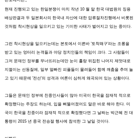
현재 진행되고 있는 한일분쟁이 마치 작년 10 월 말 한국 대법원의 징용
배상판결과 두 일본회사의 한국내 자산에 대한 압류절차진행에서 비롯된
것처럼 착시현상을 일으키고 있는 기이한 사태가 벌어지고 있는 중이다.
그런 착시현상을 일으키는데는 본토에서 이른바 '토착왜구'라는 조롱을
받고 있는 엉터리 논객들과 야당 정치인들의 책임이 크다.
그 사람들이
그저 문재인 정부를 무너뜨리는데만
눈이 홀랑
뒤집힌 나머지 제멋대로
지껄이는 선동질에, 일부 얼빠진 피플들이 몰려들어 함께 깨춤을 추며 놀
고 있기 때문에 '전선'의 성격과 여론이
심하게 왜곡되어 있는 상황이다.
그들은 문재인 정부에 친중인사들이 많아 미국이 한국을 잠재적 적으로
확정
했다는 주장도 하는데, 입을 삐뚤어졌어도 말은 바로 해야 한다. 미
국이 한국을 친중이라 잠재적 적으로 확정했다면 그 날짜는 박근혜 전 대
통령이 2015 년 중국 전승절 행사에 참석한 그 날일 것이다.