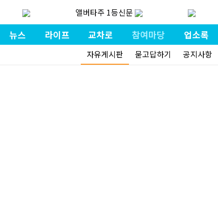
앨버타주 1등신문
뉴스
라이프
교차로
참여마당
업소록
자유게시판
묻고답하기
공지사항