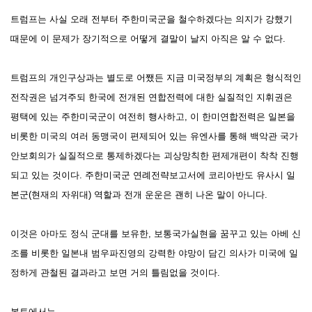
트럼프는 사실 오래 전부터 주한미국군을 철수하겠다는 의지가 강했기
때문에 이 문제가 장기적으로 어떻게 결말이 날지 아직은 알 수 없다.
트럼프의 개인구상과는 별도로 어쨌든 지금 미국정부의 계획은 형식적인
전작권은 넘겨주되 한국에 전개된 연합전력에 대한 실질적인 지휘권은
평택에 있는 주한미국군이 여전히 행사하고, 이 한미연합전력은 일본을
비롯한 미국의 여러 동맹국이 편제되어 있는 유엔사를 통해 백악관 국가
안보회의가 실질적으로 통제하겠다는 괴상망칙한 편제개편이 착착 진행
되고 있는 것이다. 주한미국군 연례전략보고서에 코리아반도 유사시 일
본군(현재의 자위대) 역할과 전개 운운은 괜히 나온 말이 아니다.
이것은 아마도 정식 군대를 보유한,
보통국가실현을 꿈꾸고 있는 아베 신
조를 비롯한 일본내 범우파진영의
강력한 야망이 담긴
의사가 미국에 일
정하게 관철된 결과라고 보면 거의 틀림없을 것이다.
본토에서는,,