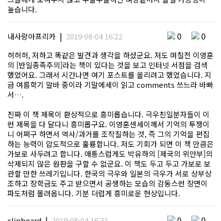
높습니다.
|
0
0
내사랑아프리카
2019-08-04 16:22
허허허, 저하고 똑같은 발견과 생각을 하셨군요. 저도 며칠전 이영훈
의 [반일종족주의]라는 책이 있다는 것을 보고 인터넷 서점을 검색
했었어요. 그래서 시간나면 여기 포스트를 올리려고 했었습니다. 지
금 여름학기 알바 중이라 기말에세이 읽고 comments 쓰느라 바빠
서….
진짜 이 책 제목이 환상적으로 흥미롭습니다. 극우친일분자들이 이
런 제목을 다 달다니 흥미롭구요. 이영훈센세이께서 기억의 투쟁이
니 어쩌구 하면서 역사/과거를 조작질하는 것, 즉 그의 기억을 편집
하는 능력이 압도적으로 훌륭합니다. 저도 기회가 되면 이 책 만큼은
가보로 사두려고 합니다. 애통스럽게도 박유하의 [제국의 위안부]의
삭제되지 않은 원판을 구할 수 없군요. 이 책도 두고 두고 가보로 보
관할 만한 쓰레기입니다. 한국의 극우와 일본의 극우가 서로 상부상
조하고 장학금도 주고 받으면서 공생하는 모습의 감동스런 장면이
파도처럼 몰려옵니다. 기분 더럽게 흥미로운 현상입니다.
|
0
0
clipboard
2019-08-04 16:31