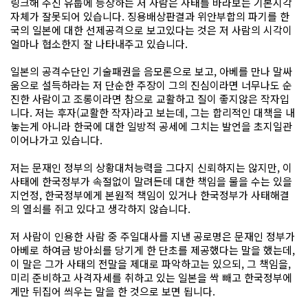
링크해 주신 유툽에 등장하는 저 사람은 사태를 바라보는 기본시각
자체가 잘못되어 있습니다. 징용배상판결과 위안부합의 파기를 한
국의 일본에 대한 선제공격으로 보고있다는 것은 저 사람의 시각이
얼마나 협소한지 잘 나타내주고 있습니다.
일본의 공격수단인 기술패권을 음모론으로 보고, 아베를 만나 말싸
움으로 설득하라는 저 단순한 주장이 그의 진심이라면 너무나도 순
진한 사람이고 조롱이라면 참으로 교활하고 질이 좋지않은 작자입
니다. 저는 후자(교활한 작자)라고 보는데, 그는 합리적인 대책을 내
놓는게 아니라 한국에 대한 일방적 공세에 그치는 발언을 초지일관
이어나가고 있습니다.
저는 문재인 정부의 상황대처능력을 그다지 신뢰하지는 않지만, 이
사태에 한국정부가 속절없이 말려든데 대한 책임을 물을 수는 있을
지언정, 한국정부에게 본원적 책임이 있거나 한국정부가 사태해결
의 열쇠를 쥐고 있다고 생각하지 않습니다.
저 사람이 인용한 사람 중 주일대사를 지낸 공로명은 문재인 정부가
아베로 하여금 방아쇠를 당기게 한 단초를 제공했다는 말을 했는데,
이 말은 그가 사태의 전말을 제대로 파악하고는 있으되, 그 책임을,
미리 준비하고 사격자세를 취하고 있는 일본을 싹 빼고 한국정부에
게만 뒤집어 씌우는 말을 한 것으로 보면 됩니다.