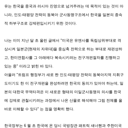
유는
한국을 중국과 러시아 진영으로 넘겨주려는 데 목적이 있는 것이 아
니라, 인도-태평양 전략의 동북아 군사동맹구조에서 한국을 일본의 종속
적
하부구조로 강제편입시키기 위한 것이다.
나는 이미 지난 달 초 올린 글에서 "미국은
유엔사를 독립상위부대로 격
상시켜
일본군(현재의 자위대)을
중심축
전력으로 하는 부대로
재편성하
고,
한미연합사를 그 아래에다
복속시키려는 전구개편절차를
진행하고
있는 중" 이라고 밝힌 바 있다.
아울러 "
트럼프 행정부가 새로 짠
인도-태평양 전략의 동북아지역 지휘구
도
이기도 한 이 전구개편을 완성하려면
한국의 동의가 있어야 하는데, 일
본의 대한국 무역타격은 이 새로운 형태의 미일군사동맹의 의사를 한국
에 강제로 관철시키려는 과정에서 나온 산물로 해석해야
그림 전체를
올
바로
이해할 수 있다" 는 점을 명확히 했다.
한국정부는 6 월 초
한국에 온 당시 국방장관 패트릭 섀너헨과 주한미국