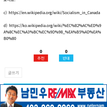
c)
https://en.wikipedia.org/wiki/Socialism_in_Canada
d)
https://ko.wikipedia.org/wiki/%EC%82%AC%ED%9
A%8C%EC%A3%BC%EC%9D%98_%EA%B5%AD%EA%
B0%80
0
0
추천
반대
글쓰기