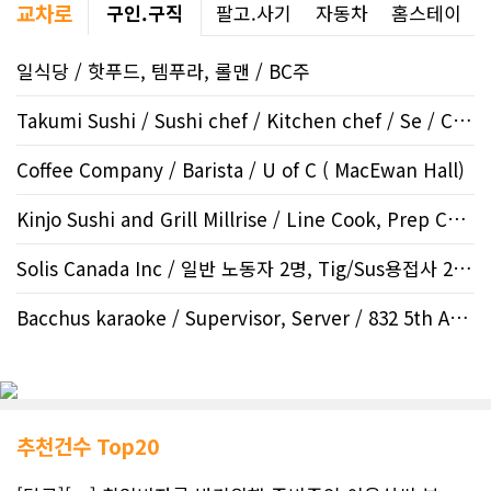
교차로
구인.구직
팔고.사기
자동차
홈스테이
일식당 / 핫푸드, 템푸라, 롤맨 / BC주
Takumi Sushi / Sushi chef / Kitchen chef / Se / Crowfo..
Coffee Company / Barista / U of C ( MacEwan Hall)
Kinjo Sushi and Grill Millrise / Line Cook, Prep Cook /..
Solis Canada Inc / 일반 노동자 2명, Tig/Sus용접사 2 명,..
Bacchus karaoke / Supervisor, Server / 832 5th AVE S..
추천건수 Top20