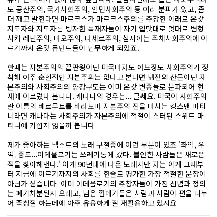
도 공산주의, 국가사회주의, 인민사회주의 등 여러 분파가 있고, 좀
더 깨고 말한다면 마르크스가 마르크스주의를 주창한 이래로 온갖
지도자와 지도자를 빙자한 독재자들이 자기 입맛대로 멋대로 변형
시켜 레닌주의, 마오주의, 나세르주의, 심지어는 주체사회주의에 이
르기까지 온갖 뮤턴트들이 난무하게 되었죠.
한때는 자본주의의 끝판왕이던 미국마저도 어느정도 사회주의가 정
착해 아주 순혈적인 자본주의는 없다고 본다면 냉전의 산물이던 자
본주의와 사회주의의 양강구도는 이미 온갖 변종들로 분파되어 현
재에 이르렀다 봅니다. 캐나다의 경우는... 글쎄요. 미국이 사회주의
란 이름의 베르무트를 바라보며 자본주의 진을 마시는 킹스맨 마티
니라면 캐나다는 사회주의가 자본주의에 적절이 스터된 스위트 마
티니에 가깝지 않을까 봅니다
제가 좋아하는 넥스트의 노래 구절중에 이런 부분이 있죠 '좌익, 우
익, 중도...이데올로기는 쓰레기통에 갔다. 불안한 사람들은 새로운
적을 찾아헤맨다.' 이게 90년대에 나온 노래지만 저는 이게 그때부
터 지금에 이르기까지의 사회를 한줄로 평가한 가장 적절한 문장이
아닌가 싶습니다. 이미 이데올로기의 주창자들이 가진 신념과 정의
는 폐기처분된지 오래고, 남은 껍데기들은 사람과 사람이 편을 나누
어 죽창질 하는데에 아주 유용하게 잘 재활용하고 있지요