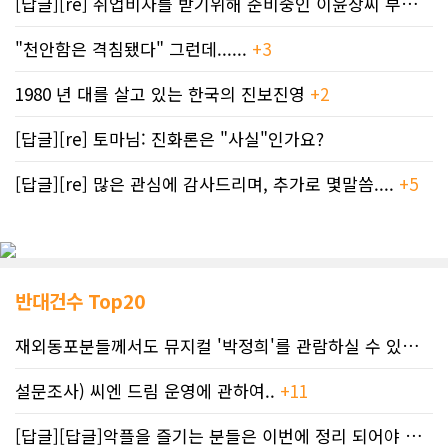
[답글][re] 취업비자를 받기위해 준비중인 이윤상씨 부부께 드리는 편지
"천안함은 격침됐다" 그런데......
+3
1980 년 대를 살고 있는 한국의 진보진영
+2
[답글][re] 토마님: 진화론은 "사실"인가요?
[답글][re] 많은 관심에 감사드리며, 추가로 몇말씀....
+5
반대건수 Top20
재외동포분들께서도 뮤지컬 '박정희'를 관람하실 수 있도록 노력하겠습니..
설문조사) 씨엔 드림 운영에 관하여..
+11
[답글][답글]악플을 즐기는 분들은 이번에 정리 되어야 합니다.