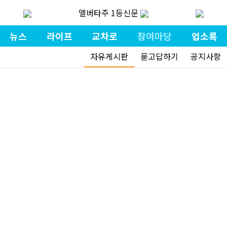
앨버타주 1등신문
뉴스
라이프
교차로
참여마당
업소록
자유게시판
묻고답하기
공지사항