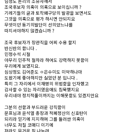
님정도 논리의 소유자깨서
조국후보자 의혹이 의혹으로 보이십니까 ?
기레기들의 글과 토착왜구당의 발광을 보면서도
그것을 의혹으로 평가 하시면 안되지요
무엇이던 동기의발단이 선의얐느냐를
따지셔야하지 않겠습니까 ?
조국 후보자가 장관직을 어찌 수용 할지
반신반의 합니다 .
민정수석 시절
아무리 민주적 절차라 하여도 강력하지 못함이
우리에게 보였지요.
심상정도 김어준도 ㅇ은수미도 미약하나마
도왔기에 좋아하지만 싫었던 분 입니다 .
특히 그 자리에서 이재명의 위법함을 인자했고
감사할 수 있는 자리였음애도 침묵했지요
우리네야 정치적풀이까지는 이해못함도 있겠지만요
그분의 선함과 부드러운 강직함이
문프님과 윤석열 총장과 적폐청산의 신호탄이
되리라 믿기에 지지하며 그를 둘러싼 의혹이
너무도 저질 코매디 이기에
저라도 무거운 짐 나누려