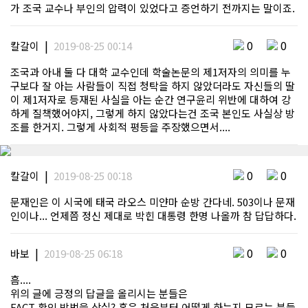
가 조국 교수나 부인의 압력이 있었다고 증언하기 전까지는 말이죠.
|
0
0
칼갈이
2019-08-25 00:14
조국과 아내 둘 다 대학 교수인데 학술논문의 제1저자의 의미를 누
구보다 잘 아는 사람들이 직접 청탁을 하지 않았더라도 자신들의 딸
이 제1저자로 등재된 사실을 아는 순간 연구윤리 위반에 대하여 강
하게 질책했어야지, 그렇게 하지 않았다는건 조국 본인도 사실상 방
조를 한거지. 그렇게 사회적 평등을 주장했으면서....
|
0
0
칼갈이
2019-08-25 00:18
문재인은 이 시국에 태국 라오스 미얀마 순방 간다네. 503이나 문재
인이나... 언제쯤 정신 제대로 박힌 대통령 한명 나올까 참 답답하다.
|
0
0
바보
2019-08-25 06:18
흠....
위의 글에 긍정의 답글을 올리시는 분들은
FACT 확인 방법을 상실? 혹은 처음부터 어떻게 하는지 모르는 분들