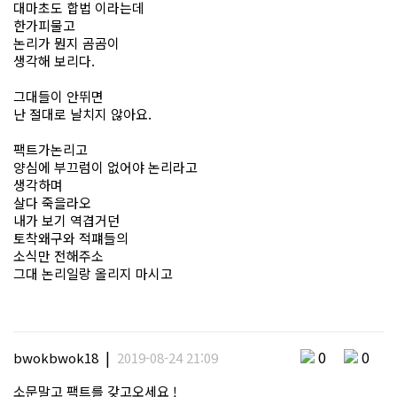
대마초도 합법 이라는데
한가피물고
논리가 뭔지 곰곰이
생각해 보리다.
그대들이 안뛰면
난 절대로 날치지 않아요.
팩트가논리고
양심에 부끄럼이 없어야 논리라고
생각하며
살다 죽을라오
내가 보기 역겹거던
토착왜구와 적퍠들의
소식만 전해주소
그대 논리일랑 올리지 마시고
|
0
0
bwokbwok18
2019-08-24 21:09
소문말고 팩트를 갖고오세요 !