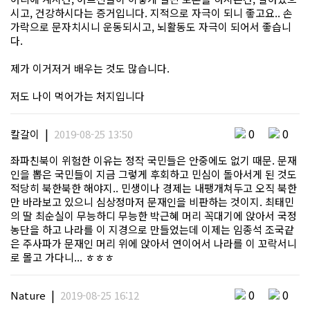
시고, 건강하시다는 증거입니다. 지적으로 자극이 되니 좋고요.. 손
가락으로 문자치시니 운동되시고, 뇌활동도 자극이 되어서 좋습니
다.
제가 이거저거 배우는 것도 많습니다.
저도 나이 먹어가는 처지입니다
|
0
0
칼갈이
2019-08-25 13:50
좌파친북이 위험한 이유는 정작 국민들은 안중에도 없기 때문. 문재
인을 뽑은 국민들이 지금 그렇게 후회하고 민심이 돌아서게 된 것도
적당히 북한북한 해야지.. 민생이나 경제는 내팽개쳐두고 오직 북한
만 바라보고 있으니 심상정마저 문재인을 비판하는 것이지. 최태민
의 딸 최순실이 무능하디 무능한 박근혜 머리 꼭대기에 앉아서 국정
농단을 하고 나라를 이 지경으로 만들었는데 이제는 임종석 조국같
은 주사파가 문재인 머리 위에 앉아서 연이어서 나라를 이 꼬락서니
로 몰고 가다니... ㅎㅎㅎ
|
0
0
Nature
2019-08-25 16:12