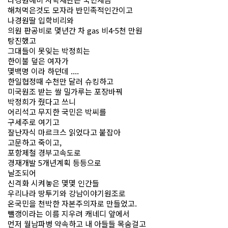
해쳐먹은것도 모자라 반민족적인간이고
나경원딸 입학비리와
의원 판공비로 몇년간 차 gas 비4-5천 만원
탕진했고
그대들이 못잊는 박정희는
한이불 덮은 여자가
몇백명 이라 하던데 ....
한일협정때 수천만 달러 슈킹하고
미국원조 받는 쌀 밀가루는 포장바꿔
박정희가 줬다고 쓰니
어리석고 무지한 국민은 박씨를
구세주로 여기고
잘난자식 마르크스 읽었다고 붙잡아
고문하고 죽이고,
포항제철 경부고속도로
경재개발 5개년계획 등등으로
날조되어
신격화 시켜놓은 몇몇 인간들
우리나라 땅투기와 강남이야기원조로
온국민을 천박한 자본주의자로 만들었고.
뺄갱이라는 이름 지우려 캐네디 앞에서
먼저 월남파병 약속하고 내 아들들 목숨걸고