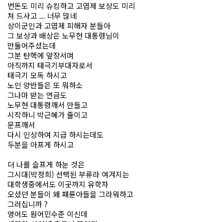
번돈도 미리 슈킹하고 고엽제 보상도 미리
쳐 드사고 ... 너무 많네
상이군인과 고엽제 피해자 분들아
그 보상과 배상은 노무현 대통령님이
만둘어주셨는데
그분 탄핵에 앞장서며
아직까지 태극기부대자로서
태극기 모독 하시고
노인 양반들은 또 뭐하소
그나마 받는 연금도
노무현 대통령깨서 만들고
시작하니 박근혜가 줄이고
문프깨서
다시 인상하여 지급 하시는데도
두분을 아프게 하시고
더 나를 슬프게 하눈 것은
그시대(박정희) 선택된 부류라 여겨지는
대학생중에서도 이곳까지 유학차
오셨던 분들이 왜 패륜아들을 그라워하고
그러십니까 ?
영어도 원어민수준 이신데