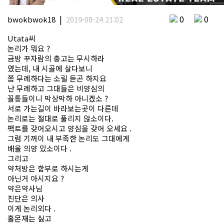
|
0
0
bwokbwok18
2019-08-24 21:02
Utata씨
논리가 뭐요 ?
금방 꾸자람의 충고는 무시하라
였는데, 내 시골에 살다보니
쫌 무례하다는 소릴 듣곤 하지요
난 무례하고 그대들은 비양심의
꼴통들이니 막상막하 아니겠소 ?
서로 가는길이 바라보는곳이 다른데
논리로는 절대로 풀리지 않소이다.
팩트를 갖어오시고 양심을 갖어 오세요 .
그럼 기꺼이 내 부족한 논리도 그대에게
배울 의양 있소이다 .
그리고
약처방은 함부로 하시는게
아닌거 아시지요 ?
약은약사님
진단은 의사
이게 논리외다 .
홀몬재는 싫고