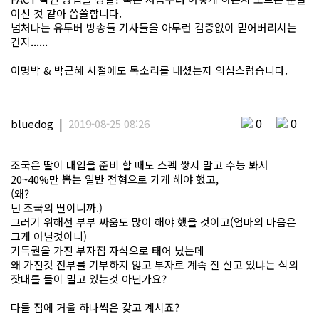
이신 것 같아 씁쓸합니다.
넘처나는 유투버 방송들 기사들을 아무런 검증없이 믿어버리시는
건지......
이명박 & 박근혜 시절에도 목소리를 내셨는지 의심스럽습니다.
|
0
0
bluedog
2019-08-25 08:26
조국은 딸이 대입을 준비 할 때도 스펙 쌓지 말고 수능 봐서
20~40%만 뽑는 일반 전형으로 가게 해야 했고,
(왜?
넌 조국의 딸이니까.)
그러기 위해선 부부 싸움도 많이 해야 했을 것이고(엄마의 마음은
그게 아닐것이니)
기득권을 가진 부자집 자식으로 태어 났는데
왜 가진것 전부를 기부하지 않고 부자로 계속 잘 살고 있냐는 식의
잣대를 들이 밀고 있는것 아닌가요?
다들 집에 거울 하나씩은 갖고 계시죠?