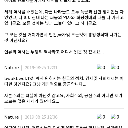
삼성도 반도체분야에서 세계를 리드하고 있고요.
세계 역사를 배웠는데, 다른 나라들도 모두 폭군과 선한 정치인들 다
있었고, 다 피비린내 나는 싸움의 역사와 화평성대의 때를 다 가지고
있더군요. 모든 것에는 빛과 그늘이 있다고 하더군요.
그 모든 것을 거쳐가면서 인간,국가및 모든것이 흥망성쇠해 나가는
것 아닌지요?
인류의 역사는 투쟁의 역사라고 어디서 읽은 것 같네요...
|
0
0
Nature
2019-08-25 12:31
bwokbwok18님께서 원하시는 한국의 정치. 경제및 사회체제는 어
떠한 것인지요? 그냥 개인적으로 궁금합니다...
자본주의는 확실히 아닌것 같고요, 사회주의, 공산주의 아니면 제가
모르는 많은 체제가 있던데요...
|
0
0
Nature
2019-08-25 12:38
어디에 계시건, 어르신들이 이렇게 열띤 토론을 하시는건, 살아있으