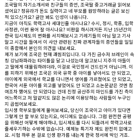
조국딸의 자기소개서와 친구들의 증언, 조국딸 중고거래글 읽어보
셨어요? 정유라가 돈도 실력이고 네 부모를 원망하라는 글은 보신
적 있으신가요? 글만 봐도 인성이 나옵니다.
지금이 아직도 학력고사 세대인줄 아시나요? 수시, 정시, 학종, 입학
사정관, 이런 용어 잘 아시나요? 비판을 하시려거든 지난 15년간의
한국 입시제도의 변화를 서치해보시고 기레기들의 아님 말고 기사
말고 시간을 들여서 이 사안 관련된 진짜 관계자들의 증언들을 일일
이 종합해서 본인의 의견을 내보세요.
제가 보기에 조국은 현재 괘씸죄입니다. 다 가진 금수저 브레인이 속
칭 강남좌파라는 타이틀을 달고 나섰는데 알고보니 지주의 아들이
고 딸에게 대물림하려더라, 이걸로 국민정서 건드린거 아닙니까. 이
를 피하기 위해선 조국은 외국 유학 중 아이를 낳아서도 안 되었고,
아이에게 외국에서 학교를 다니면서 영어를 가르쳤어도 안 되었고,
한국어 서툰 아이를 외고를 넣었어도 안 되었고 소논문같은 것엔 참
여조차 했어도 안 되었다는 건데 진정 공산주의 마인드를 가진 측이
어느쪽이고 저 말같지도 않은 논리에 이용당하는 사람들이 누구인
지 곱씹어보세요.
입시생 학부모들에게 물어보세요, 당신이 조국이고 아이가 있다면
그렇게 안 할 부모 있는지요, 어디에도 없습니다. 그럼 완전한 공평
을 위해선 어떻게 해야하냐, 입시제도를 다시 되돌려서 학력고사로
줄세우기하는 수밖에 없습니다. 예체능 특기자 제도 완전히 없애고
요. 시험 하루 본 걸로 인생 판가름 내는게 한국 정서에 딱인 거죠.