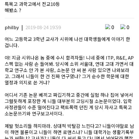
특목고 과학고에서 전교10등
해봤소 ?
|
0
0
philby
2019-08-24 19:59
어느 고등학교 3학년 교사가 시위에 나선 대학생들에게 이야기 한
겁니다.
야! 지금 시위나온 놈 중에 수시 합격자들! 니네 중에 ITP, R&E, AP
스펙 없는 사람 손 들어봐. 당시에 소위 서울대, 연대 고대 가면서 대
학교 연구소 안 가 본 사람, 소논문 안 써 본 사람 있으면 나와보라
고. 그래서 니들이 한 건 진짜 연구였냐? 그거 순수한 학문에 대한
열정과 의지로 쓴 거냐?
어디서 기존 논문 베끼고 짜깁기하고 중간에 실험 하나 집어 넣어서
그럴듯하게 포장한 게 니들 대부분의 고딩시절 소논문이었다. 입학
사정관들이 수준 떨어진다고 팩트폭력 던진 게 당시 자사고 특목고
소논문쓰기와 연구보고서이다.
제발 헛소리들 하지마라. 상대적 박탈감 느낀다고? 니들이야말로 남
이 하면 불륜이고 니들이 하면 로맨스냐? 니들 대학가는 생활기록부
누가 써줬냐? 교사가? 니들이 다 써서 들고 다니면서 넣어달라 했잖