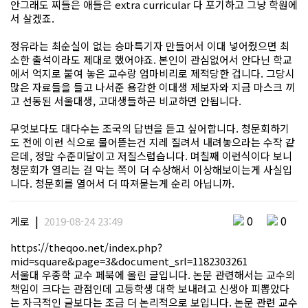
안그래도 찌들은 애들은 extra curricular 다 포기하고 그냥 학원에
서 살겠죠.
정유라는 최순실이 없는 승마특기자 만들어서 이대 넣어줬으면 최
소한 출석이라도 제대로 했어야죠. 본인이 관심없어서 안다닌 학교
에서 억지로 붙여 놓은 교수랑 엄마비리로 제적당한 겁니다. 그당시
많은 자료들을 들고 나서준 용감한 이대생 제보자와 지금 마스크 끼
고 선동된 서울대생, 고대생들하곤 비교하면 안됩니다.
무엇보다도 대다수는 조국의 답변을 듣고 싶어합니다. 청문회하기
도 전에 이런 식으로 물어뜯는건 지레 질려서 내려놓으라는 수작 같
은데, 정말 수준미달이고 저질스럽습니다. 며칠째 이런식이다 보니
청문회가 열리는 걸 막는 쪽이 더 수상해서 이상해보이는게 사실입
니다. 청문회를 열어서 더 따져묻는게 순리 아닙니까.
|
0
0
게로
2019-08-24 23:49
https://theqoo.net/index.php?
mid=square&page=3&document_srl=1182303261
서울대 우종학 교수 페북에 올린 글입니다. 논문 관련해서는 교수의
책임이 크다는 관점인데 고등학생 대학 보내려고 신생아 피뽑았다
는 자극적인 글보다는 조금 더 논리적으로 보입니다. 논문 관련 교수