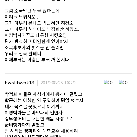
그럼 조국말고 누굴 원하는데
이리들 날뛰시오 .
그가 아무리 못나도 박근혜만 하겠소
그가 아무리 해먹어도 박정희만 하겠소.
이명박사기꾼도 대통령 시켰으면
뭔가 반성하고 미안한게 있어야지
조국후보자의 헛소문 안 올리면
우리도 침묵 할테니
이제부터는 이승만 부터 까 봅시다 .
|
0
0
bwokbwok18
2019-08-25 10:29
박정희 아들은 사창가에서 뽕하다 걸렸고
박근혜는 이상한 약 구입하여 뭔일 했는지
내가 목격을 못했으니 여기까지
이명박아들은 마약파티 일인자
김무성애비는 대단한 왜놈 사랑으로
군비행가까지 받쳤고
딸 사위는 뽕파티와 대학교수 채용비리
나경원애비 사학재단은 국민세금