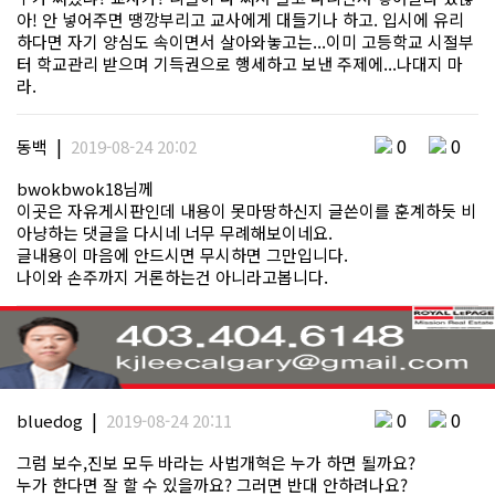
아! 안 넣어주면 땡깡부리고 교사에게 대들기나 하고. 입시에 유리
하다면 자기 양심도 속이면서 살아와놓고는...이미 고등학교 시절부
터 학교관리 받으며 기득권으로 행세하고 보낸 주제에...나대지 마
라.
|
0
0
동백
2019-08-24 20:02
bwokbwok18님께
이곳은 자유게시판인데 내용이 못마땅하신지 글쓴이를 훈계하듯 비
아냥하는 댓글을 다시네 너무 무례해보이네요.
글내용이 마음에 안드시면 무시하면 그만입니다.
나이와 손주까지 거론하는건 아니라고봅니다.
|
0
0
bluedog
2019-08-24 20:11
그럼 보수,진보 모두 바라는 사법개혁은 누가 하면 될까요?
누가 한다면 잘 할 수 있을까요? 그러면 반대 안하려나요?