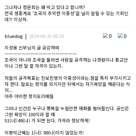
그나저나 청문회는 왜 막고 있다고 합니까?
전국 생중계로 '조국의 추악한 이중성'을 널리 알릴 수 있는 기회인
데?! 이상혀.
|
0
0
bluedog
2019-08-25 08:29
지성용 신부님의 글 공감하며
ㅡㅡㅡㅡㅡㅡㅡㅡㅡㅡㅡㅡㅡㅡㅡㅡㅡ
조국이 아니라 조국을 둘러싼 사람을 공격하는 나경원이나 황교안
이나 그런 말 할 자격이 있는지.
저들의 공격목표는 진보진영의 이중성이라는.점을 특히 부각시키고
자 한다. 말로는 정의를 외치지만 뒤에서는 자기욕망을 채운다는 식
의...
아주 야비한 정치모리배들
그러나 인간은 누구나 행복을 누릴만한 재화를 벌어들인다. 공인은
그런 욕망이 100이라 할 때
51(너):49(나) 가 되면 된다. 가져라 정당하게!
이명박근혜는 1(너): 99(나)이지 않았는가!