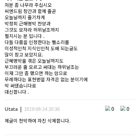
저분 좀 나무라 주십시오
씨엔드림 창간과 함께 줄곧
오늘날까지 줄기차게
박정희 근해명박 찬양과
그것도 모자라 허위날조까지
펼치시는 분 입니다 .
다들 다름을 인정한다는 뻘소리를
이성적인척 지식인인척 도배 되는글도
많이 참고 보았지요.
근혜명박울 겪은 오늘날까지도
부끄러운 줄 모르고 써대는 하위날조는
이재 그만 좀 했으면 하는 맘으로
무례하다는 표현벋을 자격은 없는 분이기에
막 써댔습니다로
대신합니다 .
|
0
0
Utata
2019-08-24 20:36
제글이 천박하여 자진 삭제합니다.