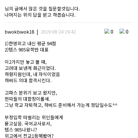
님의 글에서 많은 것을 질문할것입니다.
나머지는 위의 답을 받고 하겠습니다.
|
0
0
bwokbwok18
2019-08-24 19:42
1)한영외고 내신 평균 94점
2)텝스 905유학반 대표
이2가지만 놓고 볼 때,
고려대 보낸게 화근이었다.
하향지원인데, 내 자식이었음
하버드 의대 합격시킨다.
고파스 분위기 보고 왔지만,
찐따들의 대합창이롤세.
그냥 학교 자퇴하고, 하버드 준비해서 가는게 정답일수도^^
부정입학 떠벌리는 위인들에게
묻고싶음. 국어교사로서,
텝스 905나왔니?
외고에서 전교1등해봤어?