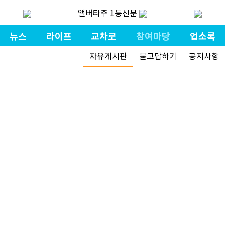
앨버타주 1등신문
뉴스
라이프
교차로
참여마당
업소록
자유게시판
묻고답하기
공지사항