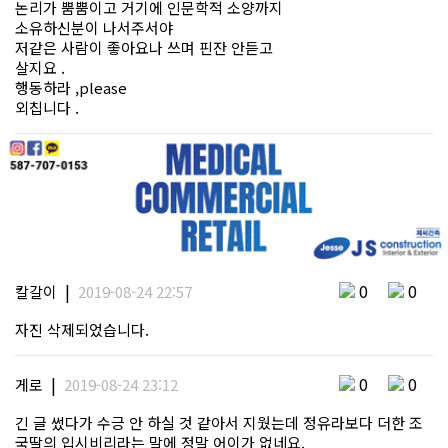
논리가 뿜뿜이고 거기에 인문학적 소양까지
소유하신분이 나서주서야
저같은 사람이 좋아요나 쓰며 핀잔 안듣고
살지요 .
행동하라 ,please
외칩니다 .
|
0
0
칼갈이
2019-08-24 22:57
자진 삭제되었습니다.
|
0
0
게로
2019-08-24 23:12
긴 글 썼다가 수긍 안 하실 것 같아서 지웠는데 정유라보다 더한 조
국딸의 입시비리라는 말에 정말 어이가 없네요.