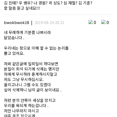
김 진태? 우 병우? 나 경원? 곽 상도? 심 재철? 김 기춘?
함 말씀 듣고 싶네요!!!
|
0
0
bwokbwok18
2019-08-24 20:21
네 무례하게 기분쫌 나쁘시라
달았습니다 .
우리네는 참으로 이해 할 수 없는 논리를
뿜고 있어요.
저와 같은글에 일희일비 하다보면
본질이 희석 되기에 삭제는 했지만
저에게 무시하라 훈계하시지말고
저도 그냥 무시하십시오.
올리고나니 그럴 수도 있겠다
싶어 삭제하니 남의 글이 보이네요 .
저런 분의 안목이 세상을 망치고
우리를 욕되게 하는겁니다 .
저만 나무라지 마시고
아주 격조 있으시게