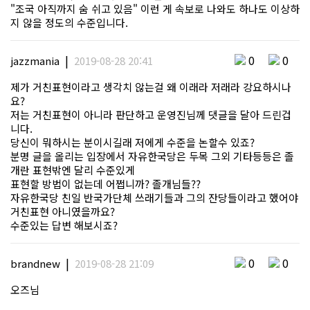
"조국 아직까지 숨 쉬고 있음" 이런 게 속보로 나와도 하나도 이상하
지 않을 정도의 수준입니다.
|
0
0
jazzmania
2019-08-28 20:41
제가 거친표현이라고 생각치 않는걸 왜 이래라 저래라 강요하시나
요?
저는 거친표현이 아니라 판단하고 운영진님께 댓글을 달아 드린겁
니다.
당신이 뭐하시는 분이시길래 저에게 수준을 논할수 있죠?
분명 글을 올리는 입장에서 자유한국당은 두목 그외 기타등등은 졸
개란 표현밖엔 달리 수준있게
표현할 방법이 없는데 어쩝니까? 졸개님들??
자유한국당 친일 반국가단체 쓰래기들과 그의 잔당들이라고 했어야
거친표현 아니였을까요?
수준있는 답변 해보시죠?
|
0
0
brandnew
2019-08-28 21:09
오즈님