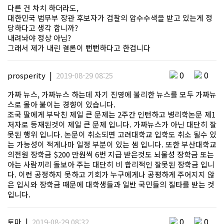
다른 건 차치 하더라도,
대한민국 법무부 장관 후보자가 검찰의 압수수색을 받고 있는게 정
당하다고 생각 합니까?
내려놔야 정상 아님?
그래서 제가 내린 결론이 뻔뻔하다고 한겁니다
|
0
0
prosperity
2019-08-29 08:25
가짜 뉴스, 가짜뉴스 하는데 자기 진영에 불리한 뉴스를 모두 가짜뉴
스로 몰아 붙이는 경향이 있습니다.
조국 딸에게 부닥친 제일 큰 문제는 2주간 인턴하고 병리학논문 제1
저자로 등재된것이 제일 큰 문제 입니다. 가짜뉴스가 아닌 대단히 잘
못된 행위 입니다. 논문이 취소되면 고려대학교 입학도 취소 될수 있
는 가능성이 적게나마 일정 부분이 있는 셈 입니다. 또한 부산대학교
의전원 장학금 $200 만원씩 6번 지급 받은것도 뇌물성 장학금 또는
아는 사람끼리 돌보아 주는 대단히 비 합리적인 잘못된 장학금 입니
다. 이런 공정하지 못하고 기회가 누구에게나 공평하게 주어지지 않
은 입시와 장학금 때문에 대학생들과 일반 국민들의 질타를 받는 것
입니다.
|
0
0
토마
2019-08-29 08:32