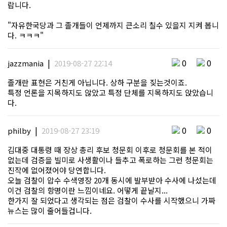
랍니다.
"자유한국당과 그 졸개들이 언제까지 큰소리 칠수 있을지 지켜 봅니
다. ㅋㅋㅋ"
|
0
0
jazzmania
2019-08-27 22:14
졸개란 표현은 거친게 아닙니다. 상하 구분을 짖는것이죠.
특정 언론을 지목하지도 않았고 특정 단체를 지목하지도 앉았습니
다.
|
0
0
philby
2019-08-27 23:19
김대중 대통령 때 장상 총리 후보 청문회 이후로 청문회를 본 적이
없는데 검증을 빌미로 사생활이나 들추고 폭로하는 그런 청문회는
진작에 없어졌어야 당연합니다.
오늘 검찰이 압수 수색영장 20개 동시에 발부받아 수사에 나섰는데
이건 검찰의 항명이란 느낌이네요. 어떻게 끝날지...
한가지 잘 되었다고 생각되는 점은 검찰이 수사를 시작했으니 가짜
뉴스는 많이 줄어들겁니다.