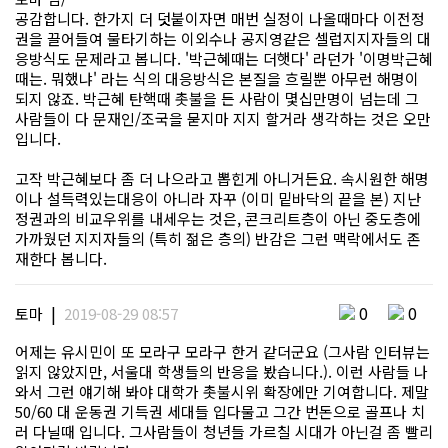
공감합니다. 한가지 더 덧붙이자면 매번 실정이 나올때마다 이전정
권을 끌어들여 물타기하는 이외수나 공지영같은 셀럽지지자들의 대
응방식도 문제라고 봅니다. '박근혜때는 더햇다' 라던가 '이명박근혜
때는. 뭐했냐' 라는 식의 대응방식은 본질을 흐릴뿐 아무런 해명이
되지 않죠. 박근혜 탄핵때 촛불을 든 사람이 몇십만명이 넘는데 그
사람들이 다 문재인/조국을 묻지마 지지 할거라 생각하는 것은 오만
입니다.
고작 박근혜보다 좀 더 나으라고 뽑힌게 아니거든요. 속시원한 해명
이나 설득력있는대응이 아니라 자꾸 (이미 밑바닥의 끝을 본) 지난
정권과의 비교우위를 내세우는 것은, 콘크리트층이 아닌 중도층에
가까웠던 지지자들의 (특히 젊은 층의) 반감은 그런 맥락에서도 존
재한다 봅니다.
|
0
0
토마
2019-08-29 08:57
어제는 유시민이 또 모라구 모라구 한거 같더군요 (그사람 인터뷰는
읽지 않았지만, 서울대 학생들의 반응을 봤습니다.). 이런 사람들 나
와서 그런 얘기해 봐야 대학가 촛불시위 확장에만 기여합니다. 제말
50/60 대 운동권 기득권 세대들 입다물고 그간 번돈으로 골프나 치
러 다닐때 입니다. 그사람들이 청년들 가르칠 시대가 아닌걸 좀 빨리