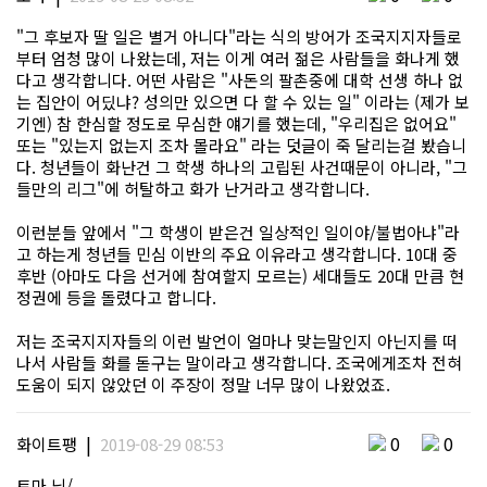
"그 후보자 딸 일은 별거 아니다"라는 식의 방어가 조국지지자들로
부터 엄청 많이 나왔는데, 저는 이게 여러 젊은 사람들을 화나게 했
다고 생각합니다. 어떤 사람은 "사돈의 팔촌중에 대학 선생 하나 없
는 집안이 어딨냐? 성의만 있으면 다 할 수 있는 일" 이라는 (제가 보
기엔) 참 한심할 정도로 무심한 얘기를 했는데, "우리집은 없어요"
또는 "있는지 없는지 조차 몰라요" 라는 덧글이 죽 달리는걸 봤습니
다. 청년들이 화난건 그 학생 하나의 고립된 사건때문이 아니라, "그
들만의 리그"에 허탈하고 화가 난거라고 생각합니다.
이런분들 앞에서 "그 학생이 받은건 일상적인 일이야/불법아냐"라
고 하는게 청년들 민심 이반의 주요 이유라고 생각합니다. 10대 중
후반 (아마도 다음 선거에 참여할지 모르는) 세대들도 20대 만큼 현
정권에 등을 돌렸다고 합니다.
저는 조국지지자들의 이런 발언이 얼마나 맞는말인지 아닌지를 떠
나서 사람들 화를 돋구는 말이라고 생각합니다. 조국에게조차 전혀
도움이 되지 않았던 이 주장이 정말 너무 많이 나왔었죠.
|
0
0
화이트팽
2019-08-29 08:53
토마 님/