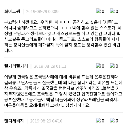
|
0
0
화이트팽
2019-08-29 00:09
부끄럽긴 하겠네요. '우리편' 이 아니니 공격하고 싶은데 '저쪽' 도
아니니 졸개라고도 못하겠으니 ㅋㅋㅋ 밖에 할수 없는 스스로가. 세
상엔 무당파가 생각보다 많고 캐스팅보드를 쥐고 있는건 그대나 빅
사모같은 콘크리트들이 아니라 중도파죠. 스스로의 행동들이 지지
하는 정치인들에게 폐가될지 득이 될지 정도는 생각할수 있길 바랍
니다.
|
0
0
캘거리켈거리
2019-08-29 01:11
어떻게 한국당은 조국딸사태에 대해 비유를 드는게 음주운전하다
걸려놓고 딴사람들도 잘못했는데 왜 나만 잡냐? 라는 비유를 드는데
참 우습죠...악독하게 조국딸을 범법자로 간주해버리죠...불법을 저
지르지않았음에도 조국딸은 그 당시 있었던 입학전형으로 들어가고
공부잘했다고 동기들이 백날 떠들어봐야 정유라프레임을 씌워서...
여론몰이등을 오래해봐서 그런지...참쉽게하네요.
|
0
0
랜디세비지
2019-08-29 04:10