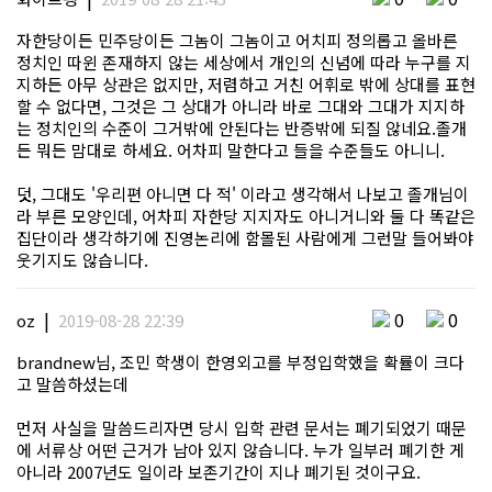
자한당이든 민주당이든 그놈이 그놈이고 어치피 정의롭고 올바른
정치인 따윈 존재하지 않는 세상에서 개인의 신념에 따라 누구를 지
지하든 아무 상관은 없지만, 저렴하고 거친 어휘로 밖에 상대를 표현
할 수 없다면, 그것은 그 상대가 아니라 바로 그대와 그대가 지지하
는 정치인의 수준이 그거밖에 안된다는 반증밖에 되질 않네요.졸개
든 뭐든 맘대로 하세요. 어차피 말한다고 들을 수준들도 아니니.
덧, 그대도 '우리편 아니면 다 적' 이라고 생각해서 나보고 졸개님이
라 부른 모양인데, 어차피 자한당 지지자도 아니거니와 둘 다 똑같은
집단이라 생각하기에 진영논리에 함몰된 사람에게 그런말 들어봐야
웃기지도 않습니다.
|
0
0
oz
2019-08-28 22:39
brandnew님, 조민 학생이 한영외고를 부정입학했을 확률이 크다
고 말씀하셨는데
먼저 사실을 말씀드리자면 당시 입학 관련 문서는 폐기되었기 때문
에 서류상 어떤 근거가 남아 있지 않습니다. 누가 일부러 폐기한 게
아니라 2007년도 일이라 보존기간이 지나 폐기된 것이구요.