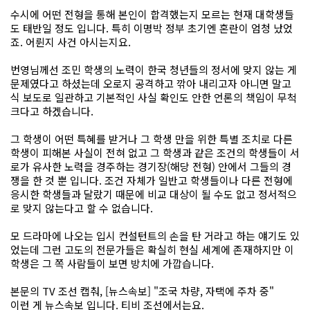
수시에 어떤 전형을 통해 본인이 합격했는지 모르는 현재 대학생들
도 태반일 정도 입니다. 특히 이명박 정부 초기엔 혼란이 엄청 났었
죠. 어륀지 사건 아시는지요.
번영님께선 조민 학생의 노력이 한국 청년들의 정서에 맞지 않는 게
문제였다고 하셨는데 오로지 공격하고 깎아 내리고자 아니면 말고
식 보도로 일관하고 기본적인 사실 확인도 안한 언론의 책임이 무척
크다고 하겠습니다.
그 학생이 어떤 특혜를 받거나 그 학생 만을 위한 특별 조치로 다른
학생이 피해본 사실이 전혀 없고 그 학생과 같은 조건의 학생들이 서
로가 유사한 노력을 경주하는 경기장(해당 전형) 안에서 그들의 경
쟁을 한 것 뿐 입니다. 조건 자체가 일반고 학생들이나 다른 전형에
응시한 학생들과 달랐기 때문에 비교 대상이 될 수도 없고 정서적으
로 맞지 않는다고 할 수 없습니다.
모 드라마에 나오는 입시 컨설턴트의 손을 탄 거라고 하는 얘기도 있
었는데 그런 고도의 전문가들은 확실히 현실 세계에 존재하지만 이
학생은 그 쪽 사람들이 보면 방치에 가깝습니다.
본문의 TV 조선 캡춰, [뉴스속보] "조국 차량, 자택에 주차 중"
이런 게 뉴스속보 입니다. 티비 조선에서는요.