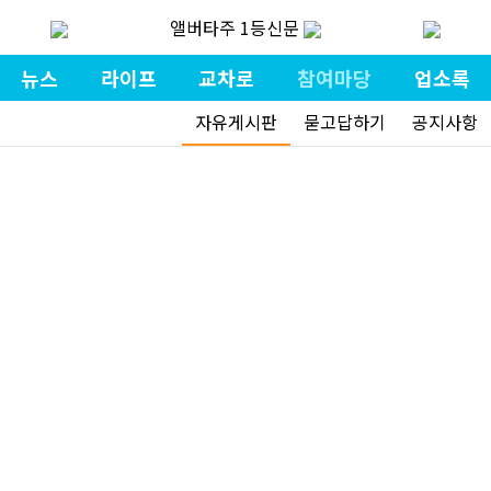
앨버타주 1등신문
뉴스
라이프
교차로
참여마당
업소록
자유게시판
묻고답하기
공지사항