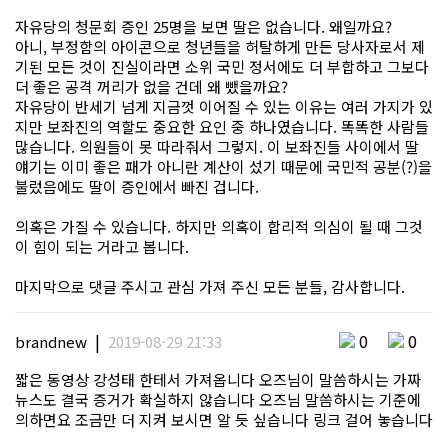
자유당의 청문회 증인 25명을 보면 딸은 없습니다. 왜일까요?
아니, 부정함의 아이콘으로 청년들을 허탈하게 만든 당사자로서 제
기된 모든 것이 진실이라면 소위 국민 정서에도 더 부합하고 그보다
더 좋은 공격 꺼리가 없을 건데 왜 뺐을까요?
자유당이 반세기 넘게 지금껏 이어질 수 있는 이유는 여러 가지가 있
지만 보좌진의 역할도 중요한 요인 중 하나였습니다. 똑똑한 사람들
많습니다. 의원들이 못 따라줘서 그렇지. 이 보좌진들 사이에서 딸
얘기는 이미 좋은 패가 아니란 계산이 섰기 때문에 국민적 공분(?)을
불렀음에도 딸이 증인에서 빠진 겁니다.
의혹은 가질 수 있습니다. 하지만 의혹이 합리적 의심이 될 때 그것
이 힘이 되는 거라고 봅니다.
마지막으로 댓글 주시고 관심 가져 주신 모든 분들, 감사합니다.
|
0
0
brandnew
2019-08-29 21:33
짧은 동영상 강성태 한테서 가져옵니다 오즈님이 말씀하시는 가짜
뉴스도 결국 증거가 확실하지 않습니다 오즈님 말씀하시는 기준에
의하면요 조금만 더 지켜 보시면 알 듯 싶습니다 링크 걸어 놓습니다