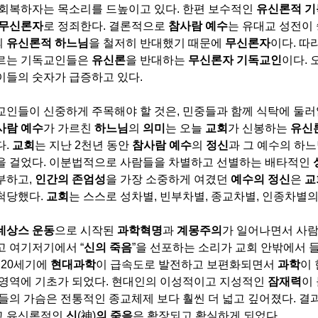
 회복하자는 목소리를 드높이고 있다
.
한편 보수적인
유신론적 
무신론자
로 정죄한다
.
결론적으로
참사람
예수
는 유대교 성전이
의
유신론적 하느님
을 철저히 반대했기 때문에
무신론자
이다
.
따
르는 기독교인들은
유신론
을 반대하는
무신론자 기독교인
이다
.
이들의 숫자가 급증하고 있다
.
교인들이 신중하게 주목해야 할 것은
,
민중들과 함께 식탁에 둘러
사람
예수
가 가르친
하느님
의
의미
는 오늘
교회
가 신봉하는
유신
다
.
교회
는 지난
2
천년 동안
참사람
예수
의
정신
과 그 예수의 하
을 걸었다
.
이분법적으로 사람들을 차별하고 선별하는 배타적인
부하고
,
인간의 존엄성
을 가장 소중하게 여겼던
예수의 정신
은
교
척당했다
.
교회
는 스스로 성차별
,
빈부차별
,
종교차별
,
인종차별의
네상스 운동
으로 시작된
과학혁명
과
계몽주의
가 일어나면서 사
고 여기저기에서
“
신의 죽음
”
을 선포하는 소리가 교회 안밖에서 
히
20
세기에
현대과학
이 급속도로 발전하고 보편화되면서
과학
이
 영역에 기초가 되었다
.
현대인의 이성적이고 지성적인
잠재력
이
들의 가슴은 전통적인 종교체제 보다 훨씬 더 넓고 깊어졌다
.
결
고 유신론적인
신
(
神
)
의 죽음
은 확장되고 확실하게 되었다
.