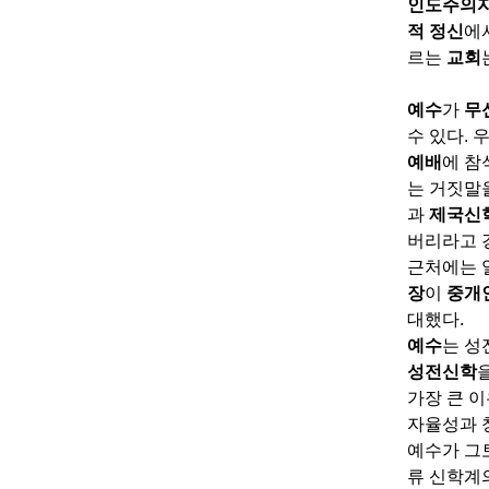
인도주의
적 정신
에
르는
교회
예수
가
무
수 있다
.
예배
에 참
는 거짓말
과
제국신
버리라고 
근처에는 
장
이
중개
대했다
.
예수
는 성
성전신학
가장 큰 
자율성과 
예수가 그
류 신학계