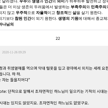
로 달라졌다
.
우주
와
생명
과
인간
의
의미
가 하루하루 발전하고 성
들은 더 이상 생존의 두려움에서 발생하는
부족주의
와
민족주의
되지 않고
우주적
으로
자율적
이고
창조적
인
삶
을 살기 원한다
.
 되기보다
참된 인간
이 되기 원한다
.
생명의 기원
에 대해서 종교체
하나님의
2
2
|
2020-11-26 09:29
0
청과 쥐엄열매를 먹으며 약대 털옷을 입고 광야에서 외치는 세례 요
듭니다. 하 하.
는 자는 들을지어다"
wrote: 단적으로 말해서 초자연적인 하느님이 일으키는 기적의 시대는
시대는 있지도 않았지요. 초자연적인 하느님도 없었구요.