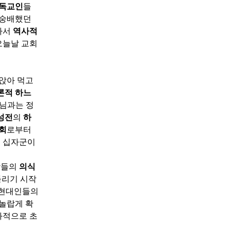
기독교인
들
 숭배했던
라서
역사적
오늘날 교회
앉아 먹고
론적 하느
느님과는 정
성전
의
하
회
로부터
 십자군이
람들의
의식
들리기 시작
 현대인들의
 놀랍게 확
과적으로 초