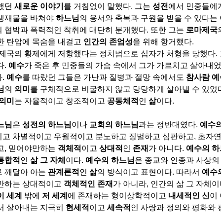
했던
새로운 이야기
를 거침없이 말했다
.
그는
성전
에서 민중들에
생재물을 바쳐야
하느님
의 용서와 축복과 구원을 받을 수 있다는
의 협박과 폭력적인 착취에 대단히 분개했다
.
또한 그는
로마제국
한 탄압에 목숨을 내걸고
인간의 존엄성
을 위해 항거했다
.
 제국의 황제에게 저항했다는 정치범으로 십자가 처형을 당했다
.
다
.
예수
가 죽은 후 민중들의 가슴 속에서 그가 가르치고 살아내
다
.
예수
를 따랐던 그들은 가난과 질병과 절망 속에서도
참사람 예
님
의
의미
를 구체적으로 비굴하지 않고 당당하게 살아낼 수 있었
의미
는 자율적이고 창조적이고
공동체적
인
삶
이다
.
느님
은
성전의 하느님
이나
교회의 하느님
과는 정반대였다
.
예수의
고 차별적이고 우월적이고 분노하고 징벌하고 심판하고
,
초자연
고
,
믿어야만하는
객체적
이고
상대적
인
존재
가 아니다
.
예수의 하
통합적
인
삶 그 자체
이다
.
예수의 하느님
은 종교와 인종과 사상
 깨달아 아는
관계론적
인
삶
의 방식이고 표현이다
.
따라서
예수
만하는 상대적이고
객체적인 존재
가 아니라
,
인간의 삶 그 자체이
이 세계
밖에
저 세계
에 존재하는 형이상학적이고
내세적인 신
이
서 살아내는 지극히
현세적
이고
세속적
인 사랑과 정의와 평화와