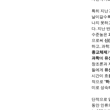
특히 지난
날이갈수록
나지 못하
다
.
지난 
수준높은
으로써
신
(
하고
,
과학
종교체제
과학
에
유
창조론과 
들에게
유
시간이 흐
적으로
“
하
미로 성숙
단적으로 
동안 인류