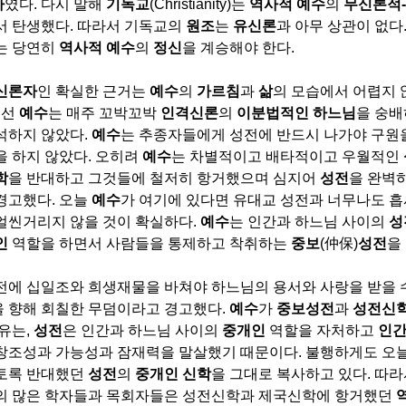
자
였다
.
다시 말해
기독교
(Christianity)
는
역사적 예수
의
무신론적
-
서 탄생했다
.
따라서 기독교의
원조
는
유신론
과 아무 상관이 없다
는 당연히
역사적 예수
의
정신
을 계승해야 한다
.
신론자
인 확실한 근거는
예수
의
가르침
과
삶
의 모습에서 어렵지 
우선
예수
는 매주 꼬박꼬박
인격신론
의
이분법적인 하느님
을 숭
석하지 않았다
.
예수
는 추종자들에게 성전에 반드시 나가야 구원
을 하지 않았다
.
오히려
예수
는 차별적이고 배타적이고 우월적인
학
을 반대하고 그것들에 철저히 항거했으며 심지어
성전
을 완벽
경고했다
.
오늘
예수
가 여기에 있다면 유대교 성전과 너무나도 
얼씬거리지 않을 것이 확실하다
.
예수
는 인간과 하느님 사이의
성
인
역할을 하면서 사람들을 통제하고 착취하는
중보
(
仲
保
)
성전
을
전에 십일조와 희생재물을 바쳐야 하느님의 용서와 사랑을 받을 
을 향해 회칠한 무덤이라고 경고했다
.
예수
가
중보성전
과
성전신
이유는
,
성전
은 인간과 하느님 사이의
중개인
역할을 자처하고
인
창조성과 가능성과 잠재력을 말살했기 때문이다
.
불행하게도 오
토록 반대했던
성전
의
중개인 신학
을 그대로 복사하고 있다
.
따라
의 많은 학자들과 목회자들은 성전신학과 제국신학에 항거했던