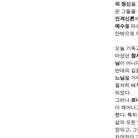
의 정신
을
은 그들을
인격신론
예수
를 따
안밖으로 
오늘 기독
마셨던
참
님
이 아니
반대의 길
느님
을 거
철저히 배
되었다
.
그러나
르
이 깨어나
했다
.
특
삶의 모든
장되고
,
그
자연적이