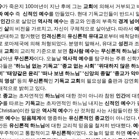
수
가 죽은지
100
여년이 지난 후에 그는
교회
에 의해서 거부되고
짜 예수
즉
신적인 예수
를 만들었다
.
현대 기독교인들이 반드시 
 인간
으로 살았던
역사적 예수
는 종교와 인종의 부족적
경계 넘
인
삶
의 비전을 가르치고
,
자신이 구체적으로 살아냈다
.
따라서
 반대하고 항거했던
인격신론
의
유신론적 유대교
로부터 배척당하
로 로마제국에 의해 처형되었다
.
분명히 말해서
,
유대교
성전
과 
대
교회
의 교리적 기준으로 보면
참사람
예수
는
무신론적 하느님
살아낸
무신론자
이다
.
오늘날
역사적 예수
를 탐구하는 주류 신학
자들은
“
하느님 없는 기독교
” “
종교 없는 사회
” “
위대하지 않은 하
히
” “
태양같은 윤리
” “
떠나 보낸 하느님
” “
신앙의 종말
” “
종교가 악마
의 영성
”
등의
무신론적
인
기독교 교회
의 필요성을 출판과 강연회
개적으로 밝히고 있다
.
로
종교
는 초자연적인
하느님
에 대한 것이 아니라 참된
인간
에 대
수
를 따르는
기독교
는 초자연적인 하느님 내지는
신적인 예수
가
Christian)
이란 말은
역사적 예수
가 산 것처럼 사는 사람들이란 
론
예수
는
믿음체계
에 맹종하는
유신론적인 종교인
이 아니었다
.
만든
유신론적 하느님
에 대한 교리적 믿음을 철저히 반대했다
.
예
 우주적이고 통합적이고
무신론적
이었다
.
오늘의 말로 하면
예수