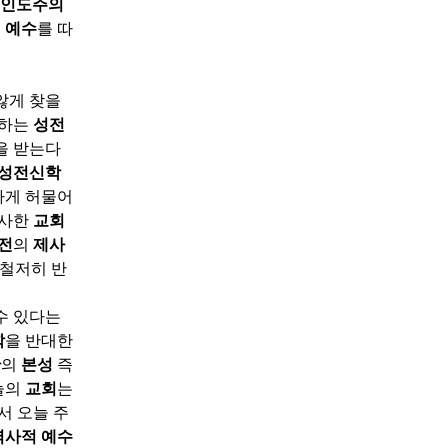
인도주의
.
예수
를 따
않게 찾을
배하는
성전
을 받는다
성전신학
하게 허물어
흡사한
교회
전
의
제사
 철저히 반
수 있다는
학
을 반대한
간
의
본성
즉
늘의
교회
는
서 오늘 주
역사적 예수