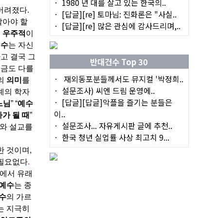
1980 년 대를 살고 있는 한국의..
 버려졌다
.
[답글][re] 토마님: 진화론은 "사실..
알아야 할
[답글][re] 많은 관심에 감사드리며,..
어
우주적
이
예수
는 자신
고 결국 그
반대건수 Top 30
조금도 다를
재외동포분들께서도 뮤지컬 '박정희..
의
의미
를
설문조사) 씨엔 드림 운영에..
계의 학자
[답글][답글]악플을 즐기는 분들은
느님
” “
예수
이..
가 될 때
”
설문조사... 자유게시판 글에 추천..
와 설교를
한국 청년 실업률 사상 최고치 9...
한 것이며
,
 필요없다
.
뜻에서 유래
예수
는 종
수
의 가르
는 지극히