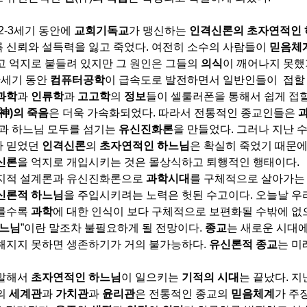
2-3
세기 동안에
교회기독교
가 맹신하는
인격신론의 초자연적인
 신뢰와 설득력을 잃고 죽었다
.
여전히 소수의 사람들이
믿음체
고 억지로 붙들려 있지만 그 원인은 그들의
의식
이 깨어나지 못했
반세기 동안
컴퓨터공학
이 급속도로 발전하면서 일반인들이
접할
과학
과
인류학
과
고고학
의
정보
들이 셀룰러폰을 통해서 쉽게 접할
神
)
의 죽음
은 더욱 가속화되었다
.
따라서 전통적인 종교인들은
과 하느님 모두를 섬기는
유신진화론
을 만들었다
.
그러나 지난 
가 믿었던
인격신론
의
초자연적인
하느님
은 확실히 죽었기 때문
신론
을 억지로 개입시키는 것은 몰상식하고 퇴행적인 행태이다
.
지적 설계론과 유신진화론으로
과학시대
를 구체적으로 살아가는
신론적
하느님
을 주입시키려는 노력은 헛된 수고이다
.
오늘날 우
를수록
과학
에 대한 인식이 보다 구체적으로 보편화될 수밖에 없
느님
”
이란 말조차 불필요하게 될 전망이다
.
종교
는 새로운 시대에
해지지 못하면 생존하기가 거의 불가능하다
.
유신론적 종교
는 미
말해서
초자연적인 하느님
이 일으키는
기적의 시대
는 끝났다
.
지
의
세계관
과
가치관
과
윤리관
은 전통적인 종교의
믿음체계
가 주