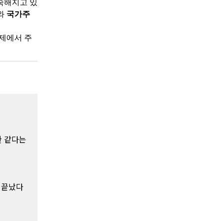
숙해지고 있
와
국가주
제에서 주
한 같다는
 끝났다