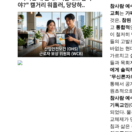
야?" 캘거리 워홀러, 당당하..
참사람
예
교회
는
가
것은
,
참된
고
통합적
이 철저히
들의 고발
바없는 현
가르치고 
들과 목회
에게 솔직
“
무신론자
통해서 공
원초적으
참사람 예
기독교인
(
되었다
.
물
교체제가 
침과 삶은