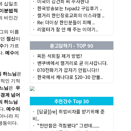
미국이 김건희 씨 수사한다
게 십일조
한국방송보는 tvpad2 구입후기 ..
이분법적
캘거리 한인장로교회의 이스라엘 ..
의 비인간
Re: 더이상 한인분들이 피해 ..
리얼터가 잘 안 해 주는 이야기..
그의 이름
었던
정신
이
묻고답하기 - TOP 90
수
가 가르
다
.
예수
에
찌든 석회질 제거 방법?
밴쿠버에서 캘거리로 곧 이사갑니다.
070전화기가 갑자기 안됩니다!!
 하느님
은
한국에서 캐나다로 $20~30 만불..
적인 기적
느님
은
우
의
경계 넘어
추천건수 Top 30
의 하느님
다
.
예수의
[답글][re] 취업비자를 받기위해 준
 아니라 지
비..
 평등이다
.
"천안함은 격침됐다" 그런데......