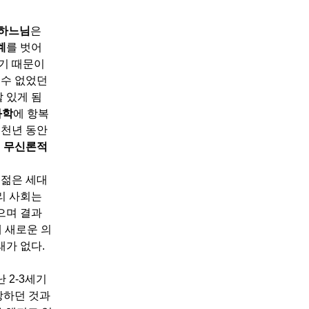
하느님
은
계
를 벗어
기 때문이
 수 없었던
 있게 됨
과학
에 항복
수천년 동안
에
무신론적
 젊은 세대
리 사회는
으며 결과
 새로운 의
래가 없다
.
난
2-3
세기
장하던 것과