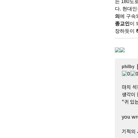
는
180
도
다
.
현대인
의
에 구속
종교인
이
장하듯이
philby
0
마치 석
생각이 
"귀 있
you 
기적의 