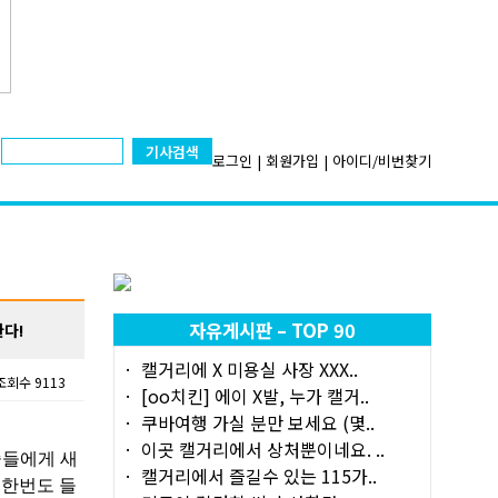
기사검색
로그인
|
회원가입
|
아이디/비번찾기
자유게시판 – TOP 90
한다!
캘거리에 X 미용실 사장 XXX..
조회수 9113
[oo치킨] 에이 X발, 누가 캘거..
쿠바여행 가실 분만 보세요 (몇..
이곳 캘거리에서 상처뿐이네요. ..
중들에게 새
캘거리에서 즐길수 있는 115가..
 한번도 들