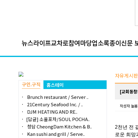
뉴스
라이프
교차로
참여마당
업소록
종이신문 
자유게시판
구인.구직
홈스테이
[교회동창
Brunch restaurant / Server ..
21Century Seafood Inc. / ..
작성자
늘봄
DJM HEATING AND RE..
[답글] 소울포차/SOUL POCHA..
청담 CheongDam Kitchen & B..
2
천년 전 
Kan sushi and grill / Serve..
로운 희망