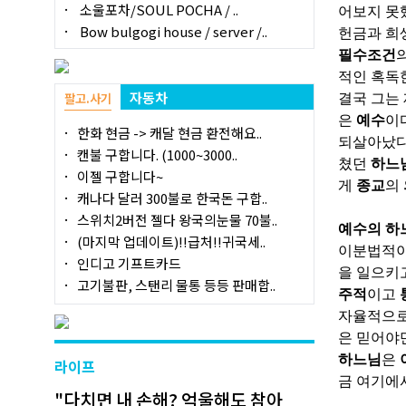
소울포차/SOUL POCHA / ..
어보지 못
Bow bulgogi house / server /..
헌금과 희
필수조건
적인 혹독
자동차
팔고.사기
결국 그는
은
예수
이
한화 현금 -> 캐달 현금 환전해요..
되살아났
캔불 구합니다. (1000~3000..
쳤던
하느
이젤 구합니다~
게
종교
의
캐나다 달러 300불로 한국돈 구합..
스위치2버전 젤다 왕국의눈물 70불..
예수의 하
(마지막 업데이트)!!급처!!귀국세..
이분법적이
인디고 기프트카드
을 일으키
고기불판, 스탠리 물통 등등 판매합..
주적
이고
자율적으로
은 믿어야
하느님
은
라이프
금 여기에
"다치면 내 손해? 억울해도 참아