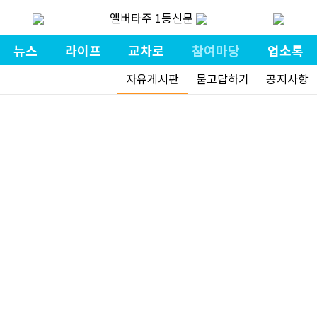
앨버타주 1등신문
뉴스
라이프
교차로
참여마당
업소록
자유게시판
묻고답하기
공지사항