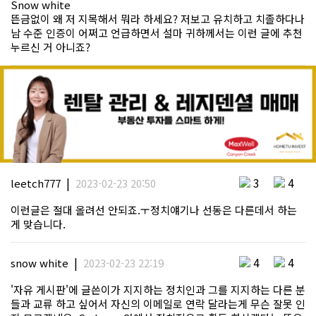
Snow white
뜬금없이 왜 저 지목해서 뭐라 하세요? 저보고 유치하고 치졸하다나
남 수준 인증이 어쩌고 언급하면서 설마 귀하께서는 이런 글에 추천
누르신 거 아니죠?
|
3
4
leetch777
2023-02-23 20:50
이런글은 절대 올려선 안되죠.ㅜ정치얘기나 선동은 다른데서 하는
게 맞습니다.
|
4
4
snow white
2023-02-23 22:19
'자유 게시판'에 글쓴이가 지지하는 정치인과 그를 지지하는 다른 분
들과 교류 하고 싶어서 자신의 이메일로 연락 달라는게 무슨 잘못 인