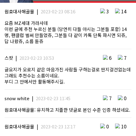
|
3
14
원효대사해골물
2023-02-23 08:16
요즘 MZ세대 가라사데
이런 글에 추천 누르신 분들 (당연히 다들 아시는 그분들 포함) 14
명, 팬클럽 벌써 만들었쥬, 그분들 다 같이 카톡 단톡 파시면 되쥬,
답 나왔쥬, 소름 돋쥬
|
6
7
스캇
2023-02-23 10:53
글요지가 오로지 같은 마음가진 사람들 구하는걸로 딴지걸건없는데
그래도 추천수는 소름이네요.
부디 그 안에서만 활동해주시길.
|
7
0
snow white
2023-02-23 11:45
원효대사해골물: 유치하고 치졸한 댓글로 본인 수준 인증 하셨네요.
|
0
10
원효대사해골물
2023-02-23 12:17