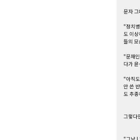
문자 그
"정치병
도 이상
들의 모
"문재인
다가 윤
"아직도
안 쓴 
도 추종
그렇다면
"그냥 | 