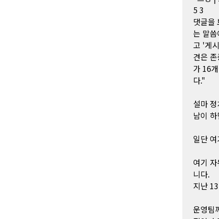
5 3
댓글을 
는 말씀이
고 '게
견은 존
가 16
다."
설마 정
남이 하
일단 여
여기 자
니다.
지난 1
운영팀께