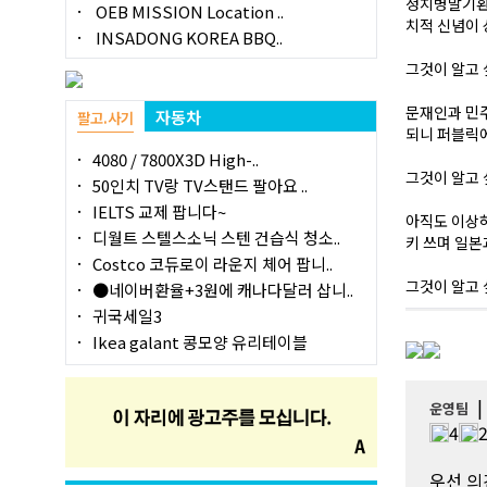
정치병말기환자
OEB MISSION Location ..
치적 신념이
INSADONG KOREA BBQ..
그것이 알고 
문재인과 민주
자동차
팔고.사기
되니 퍼블릭에
4080 / 7800X3D High-..
그것이 알고 
50인치 TV랑 TV스탠드 팔아요 ..
IELTS 교제 팝니다~
아직도 이상하
디월트 스텔스소닉 스텐 건습식 청소..
키 쓰며 일본
Costco 코듀로이 라운지 체어 팝니..
그것이 알고 
●네이버환율+3원에 캐나다달러 삽니..
귀국세일3
Ikea galant 콩모양 유리테이블
운영팀
4
우선 의