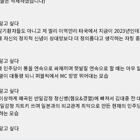
 글은 삭제하겠습니다)
알고 싶다
기환자들도 아니고 저 멀리 이역만리 타국에서 지금이 2023년인데
 자신의 정치적 신념이 상대방보다 더 정의롭다고 생각하는 자칭 
알고 싶다
 민주당이 똥을 연속으로 싸재끼며 헛발질 연속으로 할 때는 아무 말
열이 대통령 되니 퍼블릭에서 MC 방방 뛰어대는 모습
알고 싶다
이상하게 왜곡된 반일감정 정신병(혐오&경멸)에 빠져서 김대중 전 
반일감정 치트키 쓰며 일본과의 외교관계 최악으로 만든 현재의 민주
하는 모습
알고 싶다