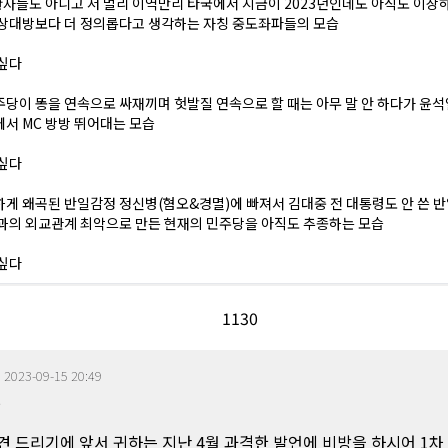
들도 아니고 저 멀리 이역만리 타국에서 지금이 2023년인데도 아직도 이상하
 상대방보다 더 정의롭다고 생각하는 자칭 중도좌파들의 모습
싶다
당이 똥을 연속으로 싸재끼며 헛발질 연속으로 할 때는 아무 말 안 하다가 윤
서 MC 방방 뛰어대는 모습
싶다
게 왜곡된 반일감정 정신병(혐오&경멸)에 빠져서 김대중 전 대통령도 안 쓴 
과의 외교관계 최악으로 만든 현재의 민주당을 아직도 추종하는 모습
싶다
11
30
|
2023-09-15 20:49
2
견 드리기에 앞서 귀하는 지난 4월 과격한 발언에 비방을 하시어 1차