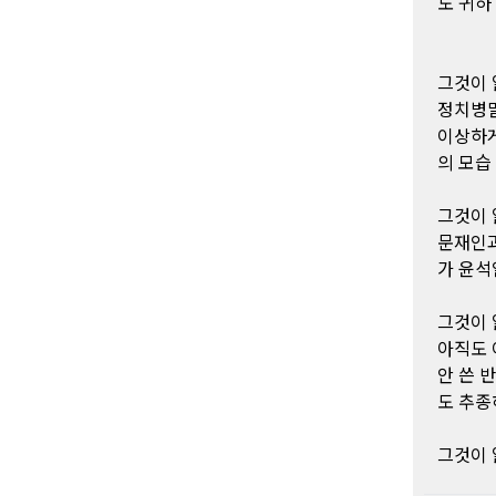
도 귀하
그것이 
정치병말
이상하게
의 모습
그것이 
문재인과
가 윤석
그것이 
아직도 
안 쓴 
도 추종
그것이 