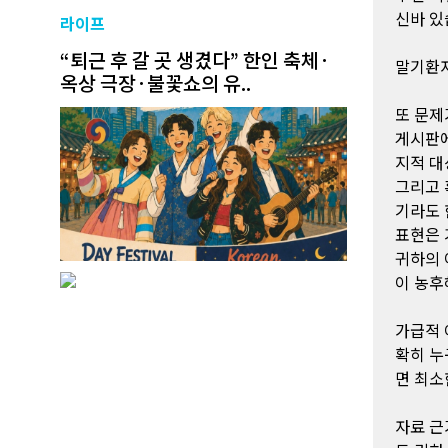
신바 있
라이프
“퇴근 후 갈 곳 생겼다” 한인 축체·
말기환자
옥상 극장·불꽃쇼의 유..
또 문제
게시판에
지적 대
그리고 
기라도 
표현은 
귀하의 
이 농후
가급적 
확히 누
면 최소
자료 근