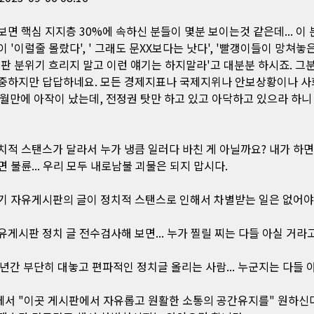
보면 핵심 지지층 30%에 속하신 분들이 몇분 보이는것 같은데... 이 
 '이럴줄 몰랐다', ' 그래도 문XX보다는 낫다', '빨갱이들이 망쳐놓은.
시판 분위기 흐리지 말고 이런 얘기는 하지말라'고 대분분 하시죠. 그
중하지만 답답하네요. 모든 경제지표나 국제지위나 안보상황이나 
개월만에 아작이 났는데, 전정권 탓만 하고 있고 아닥하고 있으라 하
치적 스탠스가 달라서 누가 냉큼 일러다 바친 게 아닐까요? 내가 하
면 불륜... 우리 모두 내로남불 괴물은 되지 맙시다.
기 자유게시판의 글이 정치적 스탠스로 인해서 차별받는 일은 없어야
유게시판 정치 글 전수검사해 보면... 누가 찔릴 찌는 다들 아실 거라
3년간 부단히 대놓고 편파적인 정치글 올리는 사람... 누군지는 다들 
서 "이곳 게시판에서 자유롭고 원활한 소통의 공간유지를" 원하신