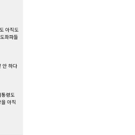
도 아직도
중도좌파들
 안 하다
대통령도
당을 아직