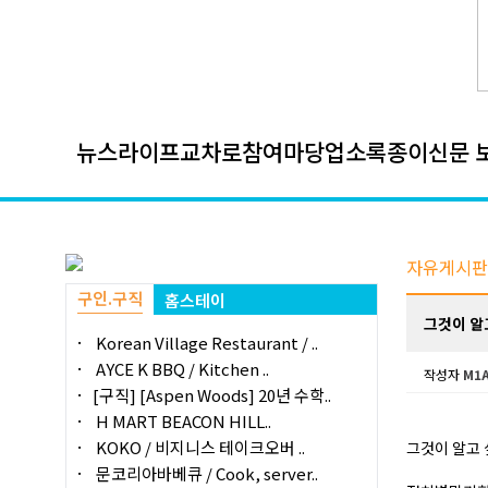
뉴스
라이프
교차로
참여마당
업소록
종이신문 
자유게시판
구인.구직
홈스테이
그것이 알
Korean Village Restaurant / ..
AYCE K BBQ / Kitchen ..
작성자
M1
[구직] [Aspen Woods] 20년 수학..
H MART BEACON HILL..
KOKO / 비지니스 테이크오버 ..
그것이 알고 
문코리아바베큐 / Cook, server..