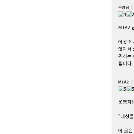
운영팀
4
M1A2 님
이곳 게
않아서 
귀하는 
립니다.
M1A2
5
운영자
"대상을
이 글은