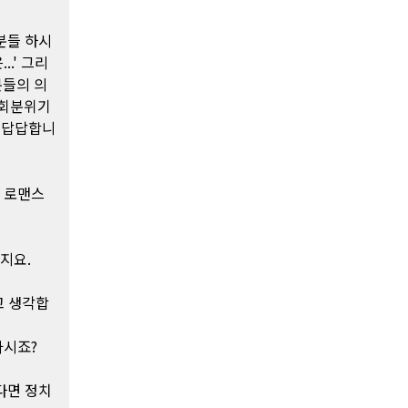
분들 하시
..' 그리
분들의 의
사회분위기
니 답답합니
면 로맨스
지요.
고 생각합
아시죠?
다면 정치