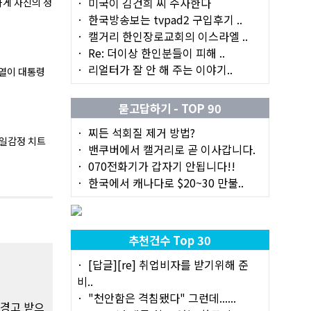
미국이 김건희 씨 수사한다
게 자신의 정
한국방송보는 tvpad2 구입후기 ..
캘거리 한인장로교회의 이스라엘 ..
Re: 더이상 한인분들이 피해 ..
리얼터가 잘 안 해 주는 이야기..
석열이 대통령
묻고답하기 - TOP 90
찌든 석회질 제거 방법?
반일감정 치트
밴쿠버에서 캘거리로 곧 이사갑니다.
070전화기가 갑자기 안됩니다!!
한국에서 캐나다로 $20~30 만불..
추천건수 Top 30
[답글][re] 취업비자를 받기위해 준
비..
"천안함은 격침됐다" 그런데......
 경고 받으