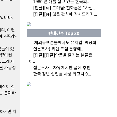
1980 년 대를 살고 있는 한국의..
[답글][re] 토마님: 진화론은 "사실..
[답글][re] 많은 관심에 감사드리며,..
들입니다.
다. 이런
반대건수 Top 30
 <주의>
재외동포분들께서도 뮤지컬 '박정희..
분들이 있
설문조사) 씨엔 드림 운영에..
병"이런
[답글][답글]악플을 즐기는 분들은
. 그래서
이..
 될 가능성
설문조사... 자유게시판 글에 추천..
한국 청년 실업률 사상 최고치 9...
대상이 정
는 분이라
제하시면 저