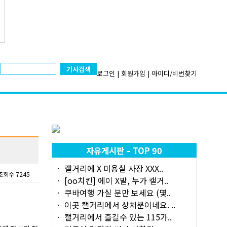
기사검색
로그인
|
회원가입
|
아이디/비번찾기
자유게시판 – TOP 90
캘거리에 X 미용실 사장 XXX..
조회수 7245
[oo치킨] 에이 X발, 누가 캘거..
쿠바여행 가실 분만 보세요 (몇..
이곳 캘거리에서 상처뿐이네요. ..
캘거리에서 즐길수 있는 115가..