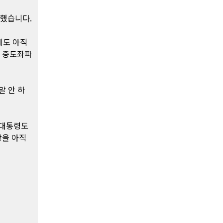
기했습니다.
데도 아직
칭 중도좌파
말 안 하
 대통령도
당을 아직