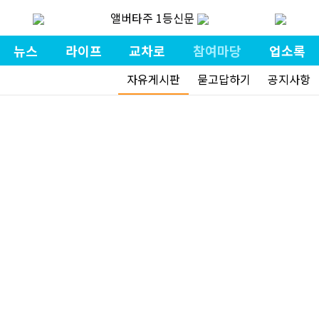
앨버타주 1등신문
뉴스
라이프
교차로
참여마당
업소록
자유게시판
묻고답하기
공지사항