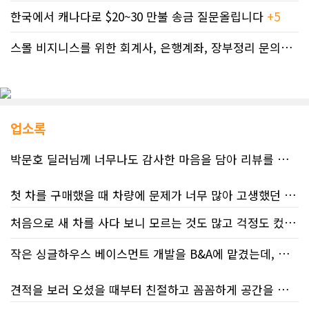
한국에서 캐나다로 $20~30 만불 송금 질문올립니다
+5
스몰 비지니스를 위한 회계사, 은행계좌, 장부정리 문의드립니다.
업소록
박문호 딜러님께 너무나도 감사한 마음을 담아 리뷰를 남깁니다.
첫 차를 구매했을 때 차량에 문제가 너무 많아 고생했던 경험이 있어서, 이번에는 정말 신중하게 고민하고 꼼꼼하게 알아본 후 차를 구매하고 싶었습니다. 그러던 중 사우스포인트의 박문호 딜러님을 만나면서 그동안의 고민이 모두 해결되었습니다.
처음으로 새 차를 사다 보니 모르는 것도 많고 걱정도 컸는데 박문호 딜러님 덕분에 전 과정이 너무나 편안하고 만족스러웠습니다! 상담하는 내내 꼼꼼하게 설명해 주신 것은 물론, 복잡한 서류 절차와 차량 옵션 체크까지 세심하게 챙겨주셔서 마음이 정말 든든했습니다. 차량 출고 날에도 긴 시간 할애해 가며 기능을 친절하게 하나하나 설명해 주셔서 큰 도움이 되었는데요, 특히 정비사 출신이셔서 그런지 디테일한 부분까지 전문적으로 말씀해 주셔서 신뢰가 팍팍 갔습니다 ?? 다른분 리뷰에도 있지만 마지막에 "진짜 서비스는 이제부터 시작"이라는 진심어린 말씀에는 깊은 감동을 받았습니다. 앞으로 주변에 차 구매하려는 분이 있다면 무조건 박문호 딜러님 강력 추천입니다! 신경 써주셔서 진심으로 감사드리며, 늘 건강하시고 번창하시길 바랍니다 :)
처음 차량을 선택하는 과정부터 저에게 맞는 차량을 추천해 주셨고, 그 차량의 장단점과 다양한 기능까지 하나하나 자세하게 설명해 주셔서 큰 도움이 되었습니다. 원래는 새 차를 받기까지 4~5개월 정도 기다려야 한다고 들었는데, 딜러님의 노력 덕분에 한 달 만에 차량을 받을 수 있었습니다.
작은 싱글하우스 베이스먼트 개발을 B&A에 맡겼는데, 처음부터 끝까지 정말 만족스러운 경험이었습니다.
차량을 인수하는 날에도 시간이 오래 걸렸음에도 불구하고 모든 기능을 하나씩 직접 설명해 주시고, 앞으로 차량을 관리하면서 꼭 확인해야 할 부분과 유용한 팁까지 꼼꼼하게 알려주셨습니다. 차에 대해 잘 모르는 저에게는 정말 큰 도움이 되었습니다.
견적을 보러 오셨을 때부터 친절하고 꼼꼼하게 공간을 확인해 주셨고, 여러 옵션이 포함된 견적 금액도 다른 업체들과 비교했을 때 매우 합리적이었습니다.
또한 기존 차량을 개인 거래로 판매해야 했는데, 처음 해보는 일이라 어떻게 진행해야 할지 막막했습니다. 사실 차량 판매와는 직접 관련이 없는 부분임에도 불구하고, 제 질문 하나하나에 친절하게 답해 주시며 마치 본인의 일처럼 적극적으로 도와주셨습니다. 덕분에 개인 거래도 무사히 마칠 수 있었습니다.