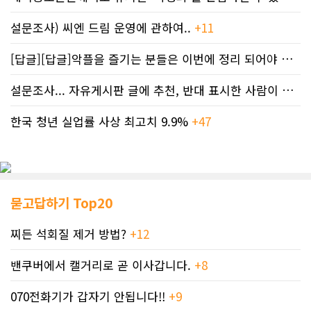
설문조사) 씨엔 드림 운영에 관하여..
+11
[답글][답글]악플을 즐기는 분들은 이번에 정리 되어야 합니다.
설문조사... 자유게시판 글에 추천, 반대 표시한 사람이 누구인지 명단..
한국 청년 실업률 사상 최고치 9.9%
+47
묻고답하기 Top20
찌든 석회질 제거 방법?
+12
밴쿠버에서 캘거리로 곧 이사갑니다.
+8
070전화기가 갑자기 안됩니다!!
+9