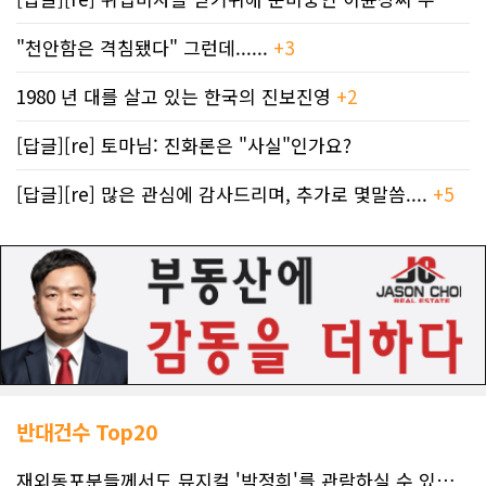
"천안함은 격침됐다" 그런데......
+3
1980 년 대를 살고 있는 한국의 진보진영
+2
[답글][re] 토마님: 진화론은 "사실"인가요?
[답글][re] 많은 관심에 감사드리며, 추가로 몇말씀....
+5
반대건수 Top20
재외동포분들께서도 뮤지컬 '박정희'를 관람하실 수 있도록 노력하겠습니..