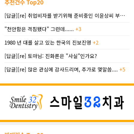
추천건수 Top20
[답글][re] 취업비자를 받기위해 준비중인 이윤상씨 부부께 드리는 편지
"천안함은 격침됐다" 그런데......
+3
1980 년 대를 살고 있는 한국의 진보진영
+2
[답글][re] 토마님: 진화론은 "사실"인가요?
[답글][re] 많은 관심에 감사드리며, 추가로 몇말씀....
+5