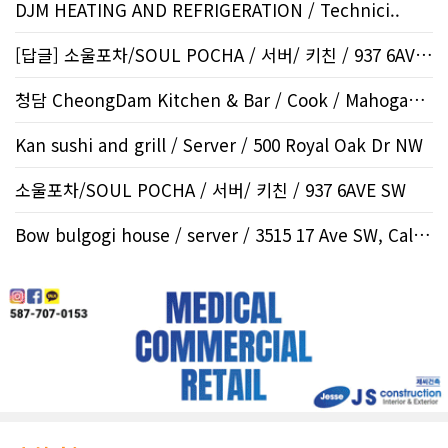
DJM HEATING AND REFRIGERATION / Technici..
[답글] 소울포차/SOUL POCHA / 서버/ 키친 / 937 6AVE..
청담 CheongDam Kitchen & Bar / Cook / Mahogany SE
Kan sushi and grill / Server / 500 Royal Oak Dr NW
소울포차/SOUL POCHA / 서버/ 키친 / 937 6AVE SW
Bow bulgogi house / server / 3515 17 Ave SW, Calgar..