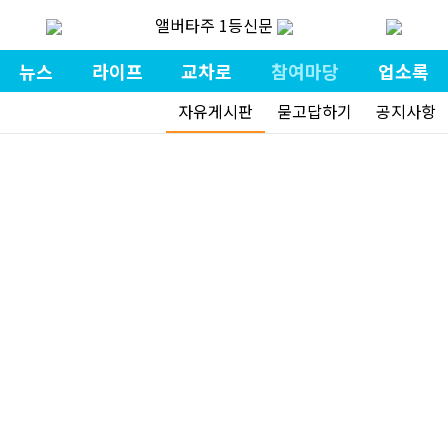
앨버타주 1등신문
뉴스
라이프
교차로
참여마당
업소록
자유게시판
묻고답하기
공지사항