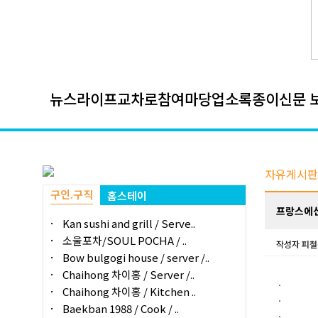
뉴스
라이프
교차로
참여마당
업소록
종이신문 
자유게시판
구인.구직
홈스테이
프랑스에선
Kan sushi and grill / Serve..
소울포차/SOUL POCHA / ..
작성자
피철
Bow bulgogi house / server /..
Chaihong 차이홍 / Server /..
Chaihong 차이홍 / Kitchen ..
Baekban 1988 / Cook / ..