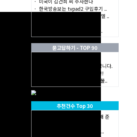
미국이 김건희 씨 수사한다
한국방송보는 tvpad2 구입후기 ..
캘거리 한인장로교회의 이스라엘 ..
Re: 더이상 한인분들이 피해 ..
리얼터가 잘 안 해 주는 이야기..
묻고답하기 - TOP 90
찌든 석회질 제거 방법?
밴쿠버에서 캘거리로 곧 이사갑니다.
070전화기가 갑자기 안됩니다!!
한국에서 캐나다로 $20~30 만불..
추천건수 Top 30
[답글][re] 취업비자를 받기위해 준
비..
"천안함은 격침됐다" 그런데......