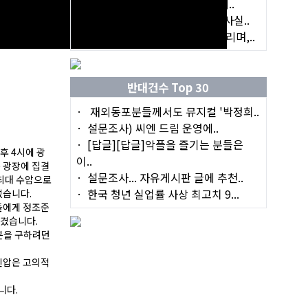
1980 년 대를 살고 있는 한국의..
[답글][re] 토마님: 진화론은 "사실..
[답글][re] 많은 관심에 감사드리며,..
반대건수 Top 30
재외동포분들께서도 뮤지컬 '박정희..
설문조사) 씨엔 드림 운영에..
[답글][답글]악플을 즐기는 분들은
후 4시에 광
이..
 광장에 집결
설문조사... 자유게시판 글에 추천..
최대 수압으로
한국 청년 실업률 사상 최고치 9...
섰습니다.
들에게 정조준
생겼습니다.
분을 구하려던
진압은 고의적
니다.