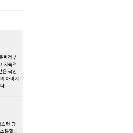
 폭력정부
고 지속적
같은 국민
신의 아버지
다.
파스런 당
 까스통할배