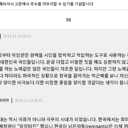
쾌되셔서 고향에서 추수를 마무리할 수 있기를 기원합니다.
9
8
|
2015-11-14 20:11
0
부터 위임받은 권력을 시민을 핍박하고 억압하는 도구로 사용하는
 대한민국 국민들입니다. 온갖 더럽고 비열한 짓을 해도 심판하지 않
를 하는 노예같은 많은 국민들이 자초한 일입니다. 하지만 그런 노예
다 하더라도 파국적인 상황으로 정국을 끌어가는 박근혜를 보니 자
 맞이한 비극보다 더한 비참한 종말을 맞이할 것같다는 생각이 듭니
|
프리카
2015-11-14 20:22
0
대는 역시 극좌가 아니라 극우의 시대가 되었습니다. 한국에서는 좌
혜정권이 "일망타진" 했으니 한국의 남은자들(remnants)은 이제