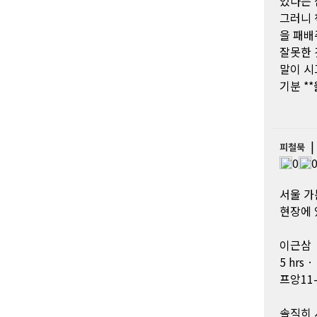
있다는 
그러니 
을 패배
잘못한 
말이 시
기분 **
피철묵
0
서울 가
현장에 
이근삼
5 hrs ·
프앙11-1
솔직히 