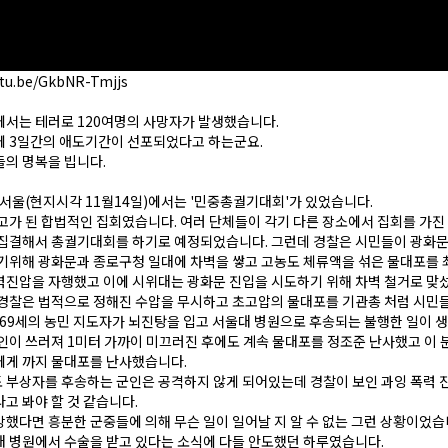
utu.be/GkbNR-Tmjjs
서는 테러로 120여명의 사망자가 발생했습니다.
에 3일간의 애도기간이 선포되었다고 하는군요.
의 명복을 빕니다.
 서울(현지시각 11월14일)에서는 '민중총궐기대회'가 있었습니다.
고가 된 합법적인 집회였습니다. 여러 단체들이 각기 다른 장소에서 집회를 가진 
 집결해서 총궐기대회를 하기로 예정되었습니다. 그런데 경찰은 시민들이 광화문
기위해 광화문과 종로구청 일대에 차벽을 쌓고 고농도 체류액을 섞은 물대포를 
진압을 자행했고 이에 시위대는 광화문 진입을 시도하기 위해 차벽 철거로 맞
 경찰은 법적으로 정해진 수압을 무시하고 초고압의 물대포를 기관총 처럼 시민
 69세의 농민 지도자가 뇌진탕을 입고 서울대 병원으로 후송되는 불행한 일이 
인이 쓰러져 1미터 가까이 미끄러진 후에도 계속 물대포를 정조준 난사했고 이 
에게 까지 물대포를 난사했습니다.
 부상자를 후송하는 군인은 공격하지 않게 되어있는데 경찰이 보인 과잉 폭력 
고 봐야 할 것 같습니다.
했다면 흥분한 군중들에 의해 무슨 일이 일어날 지 알 수 없는 그런 상황이었습
 병원에서 수술을 받고 있다는 소식에 다들 안도했던 하루였습니다.