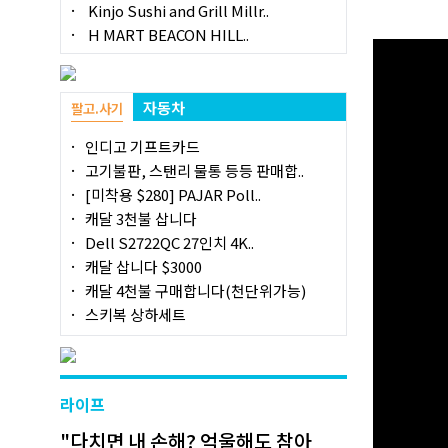
Kinjo Sushi and Grill Millr..
H MART BEACON HILL..
자동차
팔고.사기
인디고 기프트카드
고기불판, 스탠리 물통 등등 판매합..
[미착용 $280] PAJAR Poll..
캐달 3천불 삽니다
Dell S2722QC 27인치 4K..
캐달 삽니다 $3000
캐달 4천불 구매합니다(천단위가능)
스키복 상하세트
라이프
"다치면 내 손해? 억울해도 참아