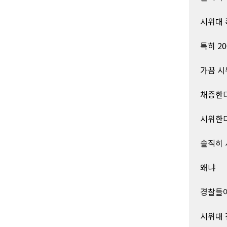
시위대 
특히 2
가끔 시
채증한다
시위한다
솔직히 
왜냐
경찰들이
시위대 