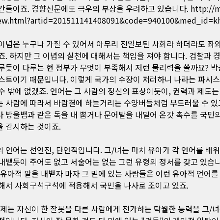
간들이죠. 경향신문에도 극우의 부상을 우려하고 있습니다.
http://
iew.html?artid=201511141408091&code=940100&med_id=k
이념은 누구나 가질 수 있어서 아무리 진일보된 사회라 하더라도 좌와
죠. 하지만 그 이념의 실천에 대해서는 책임을 져야 합니다. 검찰과 
루듯이 다루는 현 정부가 무엇이 부족해서 저런 물리력을 쓸까요? 박
스트이기 때문입니다. 이렇게 국가의 수장이 저러하니 나라는 파시
수 밖에 없겠죠. 언어는 그 사람의 정신의 표상이듯이, 권력과 제도는
 사람에 따라서 바람결에 하늘거리는 수양버들처럼 부드러울 수 있고
 방울뱀과 같은 독을 내 뿜거나 문어발을 내밀어 온갓 촉수를 국민
 감시하는 것이죠.
 언어는 선언전, 단언적입니다. 그/녀는 마치 유아가 각 언어를 배
내뱉듯이 주어도 없고 서술어는 없는 그런 유형의 정서를 갖고 있습니
 유아적 말을 내뱉자 마자 그 밑에 있는 사람들은 이런 유아적 언어
해서 사회구석구석에 적용해서 국민을 나사로 조이고 있죠.
문제는 자신이 한 잘못을 다른 사람에게 전가하는 탁월한 능력을 그/녀