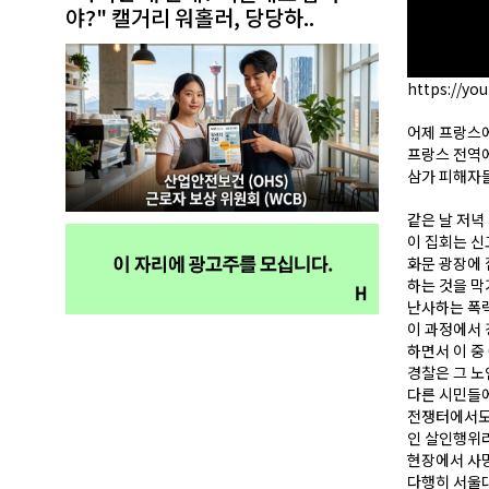
야?" 캘거리 워홀러, 당당하..
https://yo
어제 프랑스에
프랑스 전역
삼가 피해자들
같은 날 저녁
이 집회는 신
화문 광장에
하는 것을 막
난사하는 폭력
이 과정에서
하면서 이 중
경찰은 그 노
다른 시민들
전쟁터에서도
인 살인행위라
현장에서 사망
다행히 서울대