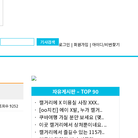
기사검색
로그인
|
회원가입
|
아이디/비번찾기
자유게시판 – TOP 90
캘거리에 X 미용실 사장 XXX..
조회수 9252
[oo치킨] 에이 X발, 누가 캘거..
쿠바여행 가실 분만 보세요 (몇..
이곳 캘거리에서 상처뿐이네요. ..
캘거리에서 즐길수 있는 115가..