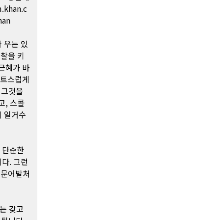
m.khan.c
han
 우는 있
경찰을 키
근혜가 바
스트스럽게
 그것을
, 스콜
의 일거수
워 단순한
다. 그런
를 문어발처
는 갖고