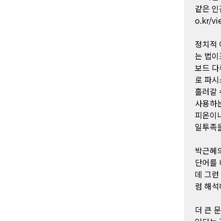
같은 인
o.kr/v
정치적 
는 법이
보드 다
로 파시
흘러갈 
사용하는
피온이나
일투족을
박근혜의
단어를 
데 그런
럼 해석
더 큰 