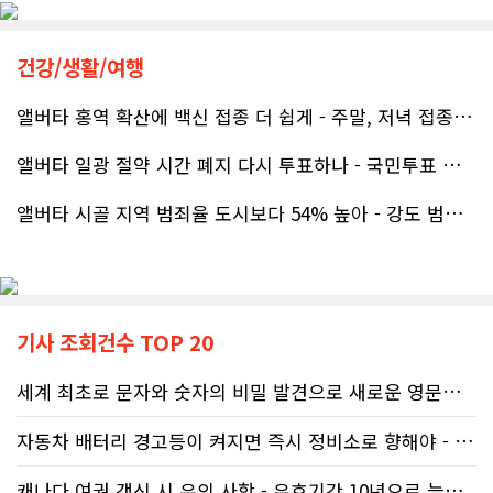
그동안 만났던 딜러분들은 차량을 판매하는 데 집중하시는 경우가 많았는데, 박문호 딜러님은 고객의 입장에서 무엇이 가장 좋은 선택인지 먼저 생각해 주셨습니다. 마치 가족을 대하듯 작은 부분까지 세심하게 챙겨 주시는 모습에 큰 감동을 받았습니다.
공사가 끝난 후에는 마무리 점검까지 꼼꼼하게 진행해 주시는 모습에서 전문성과 책임감을 느낄 수 있었습니다.
건강/생활/여행
좋은 차를 구매할 수 있도록 끝까지 최선을 다해 주시고, 늘 친절하고 세심하게 도와주신 박문호 딜러님께 진심으로 감사드립니다. 주변에 차량 구매를 고민하는 분이 있다면 자신 있게 추천드리고 싶은 최고의 딜러님입니다.
무엇보다 작은 베이스먼트 공간을 밝고 깔끔하면서도 가족 모두가 편하게 사용할 수 있는 공간으로 완성해 주셔서 정말 만족합니다. 특히 아이들과 함께 즐겁게 시간을 보낼 수 있는 공간이 되어 더욱 뜻깊습니다.
앨버타 홍역 확산에 백신 접종 더 쉽게 - 주말, 저녁 접종 클리닉 열..
앨버타 일광 절약 시간 폐지 다시 투표하나 - 국민투표 기준 낮춰지며 ..
베이스먼트 개발을 고민하시는 분들께 B&A를 자신 있게 추천드립니다.
앨버타 시골 지역 범죄율 도시보다 54% 높아 - 강도 범죄는 도시가 ..
기사 조회건수 TOP 20
세계 최초로 문자와 숫자의 비밀 발견으로 새로운 영문법을 발명한 임성빈..
자동차 배터리 경고등이 켜지면 즉시 정비소로 향해야 - 주행중 차량 갑..
캐나다 여권 갱신 시 유의 사항 - 유효기간 10년으로 늘어나 편리