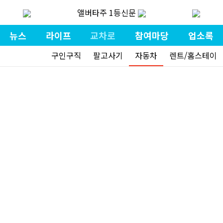
앨버타주 1등신문
뉴스
라이프
교차로
참여마당
업소록
구인구직
팔고사기
자동차
렌트/홈스테이