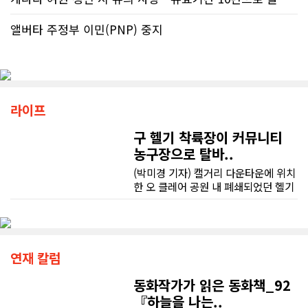
앨버타 주정부 이민(PNP) 중지
라이프
구 헬기 착륙장이 커뮤니티
농구장으로 탈바..
(박미경 기자) 캘거리 다운타운에 위치
한 오 클레어 공원 내 폐쇄되었던 헬기
착륙장이 완전히 탈바꿈한 모습으로
문을 열었다. 이제 이곳에서 이륙할 주
역은 헬리콥터가 아닌 농구 선수들이
다.농구장으로 새롭게 변모한 이곳은
피스 브리지 남쪽 인근에 위치하고 있
연재 칼럼
으며, 하프 코트 3개와 피크닉 테이블
이 마련되어 있다. 조만간 새로운 강변
동화작가가 읽은 동화책_92
명소로 자리잡을 것으로 보인
『하늘을 나는..