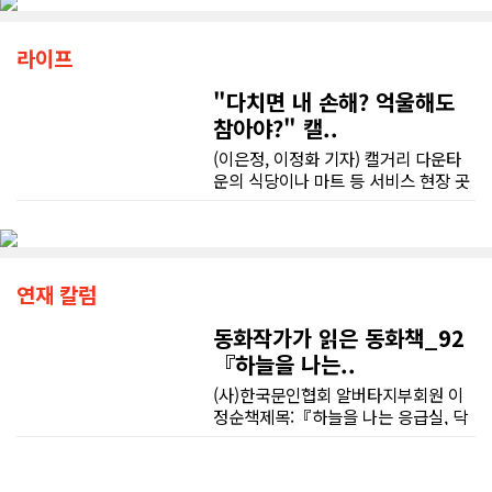
라이프
"다치면 내 손해? 억울해도
참아야?" 캘..
(이은정, 이정화 기자) 캘거리 다운타
운의 식당이나 마트 등 서비스 현장 곳
곳에는 학업을 병행하는 유학생이나
워킹 홀리데이 비자로 낯선 땅에 정착
한 청년들의 땀방울이 배어 있다. 하지
만 익숙하지 않은 업무와 서툰 언어 속
에서 예기치 못한 부상을 당하거나, 고
연재 칼럼
용주와 동료의 억지스러운 요구에 직
면할 때 이들의 활기찬 미소는 이내 깊
동화작가가 읽은 동화책_92
은 막막함으로 바뀐다.현장의 현실은
『하늘을 나는..
법률 안내서에 적힌 활자처럼 순탄하
(사)한국문인협회 알버타지부회원 이
게만 흘러가지 않는다. 부당한 상황을
정순책제목:『하늘을 나는 응급실, 닥
마주하더라도 비자에 치명적인 문제가
터 헬기』지은이:서동애그림:신외근출
생길까 봐, 혹은 변호사 선임 비용이나
판사:하늘우물1분 1초를 다투는 생명
언어의 장벽 때문에 억울함을 홀로 감
의 위급한 상황, 닥터헬기를 아시나요?
내하는 청년들이 여전히 많다. 타국에