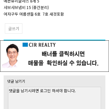
예쁜유리글라스 8개 5
샤브샤브냄비 15 (중간분리)
여자구두 여름샌들 6호 7호 새것포함
글쓰기
댓글 남기기