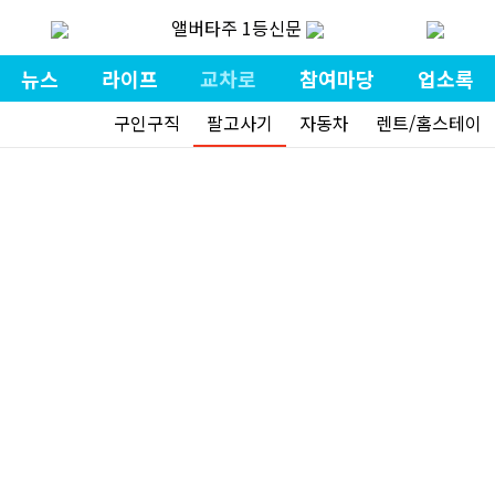
앨버타주 1등신문
뉴스
라이프
교차로
참여마당
업소록
구인구직
팔고사기
자동차
렌트/홈스테이