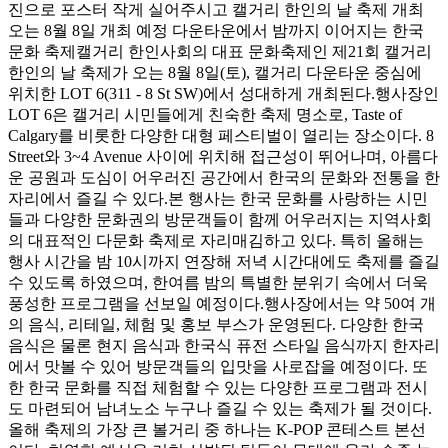
진으로 포스터 작게 실어주시고 캘거리 한인의 날 축제 개최
오는 8월 8일 개최 예정 다운타운에서 밤까지 이어지는 한국
문화 축제캘거리 한인사회의 대표 문화축제인 제21회 캘거리
한인의 날 축제가 오는 8월 8일(토), 캘거리 다운타운 중심에
위치한 LOT 6(311 - 8 St SW)에서 성대하게 개최된다.행사장인
LOT 6은 캘거리 시민들에게 친숙한 축제 명소로, Taste of
Calgary를 비롯한 다양한 대형 페스티벌이 열리는 장소이다. 8
Street와 3~4 Avenue 사이에 위치해 접근성이 뛰어나며, 아름다
운 공원과 도심이 어우러진 공간에서 한국의 문화와 전통을 한
자리에서 즐길 수 있다.본 행사는 한국 문화를 사랑하는 시민
들과 다양한 문화권의 방문객들이 함께 어우러지는 지역사회
의 대표적인 다문화 축제로 자리매김하고 있다. 특히 올해는
행사 시간을 밤 10시까지 연장해 저녁 시간대에도 축제를 즐길
수 있도록 하였으며, 한여름 밤의 특별한 분위기 속에서 더욱
풍성한 프로그램을 선보일 예정이다.행사장에서는 약 50여 개
의 음식, 리테일, 체험 및 홍보 부스가 운영된다. 다양한 한국
음식은 물론 현지 음식과 한국식 퓨전 스타일 음식까지 한자리
에서 맛볼 수 있어 방문객들의 입맛을 사로잡을 예정이다. 또
한 한국 문화를 직접 체험할 수 있는 다양한 프로그램과 전시
도 마련되어 남녀노소 누구나 즐길 수 있는 축제가 될 것이다.
올해 축제의 가장 큰 볼거리 중 하나는 K-POP 콘테스트 본선