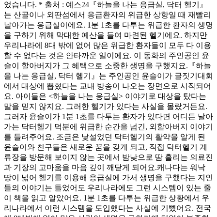
었습니다. * 출처 : 예스24『하늘을 나는 응급실, 닥터 헬기』
는 산골이나 외딴섬에서 응급환자의 위급한 상항일 때 재빨리
날아가는 응급실이에요. 1분 1초를 다투는 위급한 환자의 생명
을 구하기 위해 막대한 예산을 들여 마련된 헬기에요. 하지만
우리나라에 8대 밖에 없어 많은 위급한 환자들이 모두 다 이용
할 수 없다는 것은 안타까운 일이에요. 이 동화의 주인공인 윤
슬이 할아버지가 그 혜택으로 소중한 생명을 구했지요.『하늘
을 나는 응급실, 닥터 헬기』는 주인공인 윤슬이가 글짓기대회
에서 대상에 뽑혔다는 교내 방송이 나오는 장면으로 시작되어
요. 아이들은 <하늘을 나는 응급실> 이야기로 대상을 탔다는
말을 믿지 않지요. 그러한 헬기가 있다는 사실을 몰랐거든요.
그러자 윤슬이가 1분 1초를 다투는 환자가 있다면 어디든 날아
가는 닥터헬기 덕분에 위급한 순간을 넘긴, 외할아버지 이야기
를 들려주어요. 조금은 낯설었던 닥터헬기의 활약을 알게 된
윤슬이와 친구들은 새로운 꿈을 갖게 되고, 직접 닥터헬기 계
류장을 방문해 보이지 않는 곳에서 밤낮으로 땀 흘리는 의료진
과 기장의 고마움을 마음 깊이 깨닫게 되어요.캐나다는 워낙
땅이 넓어 헬기를 이용해 응급실에 가서 생명을 구했다는 지인
들의 이야기는 들었어도 우리나라에도 그런 시스템이 있는 줄
이 책을 읽고 알았어요. 1분 1초를 다투는 위급한 상황에서 우
리나라에서 이런 시스템을 도입했다는 사실에 기뻤어요. 전국