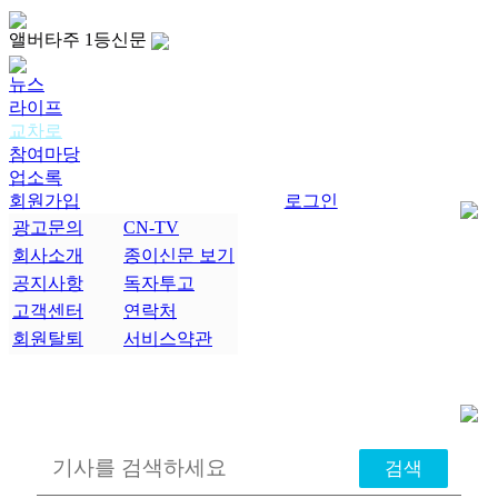
앨버타주 1등신문
뉴스
라이프
교차로
참여마당
업소록
회원가입
로그인
광고문의
CN-TV
회사소개
종이신문 보기
공지사항
독자투고
고객센터
연락처
회원탈퇴
서비스약관