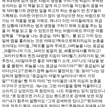
에 8대밖에 없어 많은 사람의 생명을 구하기엔 턱없이 부족한
숫자라는 걸 이 책을 읽고 알게 되고 아이들 자신들의 꿈을 바
꿔 닥터헬기와 관련된 일을 하고자 하는 윤슬이 반 친구들이
기특해요. 이러한 어린이가 많이 생겨났으면 하는 바람으로 작
가는 이 작품을 썼을 거예요. 캐나다 이민 아이들에게도 위급
한 상황에 대처하는 법과 생명을 구하기 위해 도움을 주는 일
을 이 책을 읽고 할 수 있었으면 하는 바람이에요.무더운 여름
방학을 『하늘을 나는 응급실, 닥터 헬기』를 읽고 가치 있는
일에 땀을 흘려보는 것은 어때요?책속으로목차의심의 눈총을
쏘아대는 아이들_7베프를 살려 주세요_14하늘을 나는 응급실
_26할머니의 기도_34여섯 빛깔의 꿈_48홍보대사를 하라고?
_56카카오톡의 찐친-64생명 지킴이 닥터헬기_83작가의 말_98
추천사_102알아두면 좋은 닥터헬기 소개_103“나도 대상을 받
을 줄 몰랐어. 하늘을 나는 응급실 이야기야!”“뭐? 응급실이 날
아다닌다고?”은혜가 깜짝 놀라서 물었어요.“응, 맞아!”나는 당
당하게 말했어요.“응급실이 어떻게 날아다녀? 에이 거짓
말!”“지윤슬! 뻥 치지 마라.”반 아이들은 내게 의심의 눈총을
마구마구 쏘았어요. -9p나는 그런 아이들을 향해 억울하다고
소리치고 싶었지만,꾹 참았어요. 나도 처음에는 믿지 않았으니
까요.“못 믿겠으면 가지고 있는 핸드폰으로 검색해 보면 되잖
아!”내가 힘주어 말했어요.“그게 검색하면 있다고?”뒷자리에
앉은 정우가 묻자, 아이들은 저마다 핸드폰을꺼내 검색을 시작