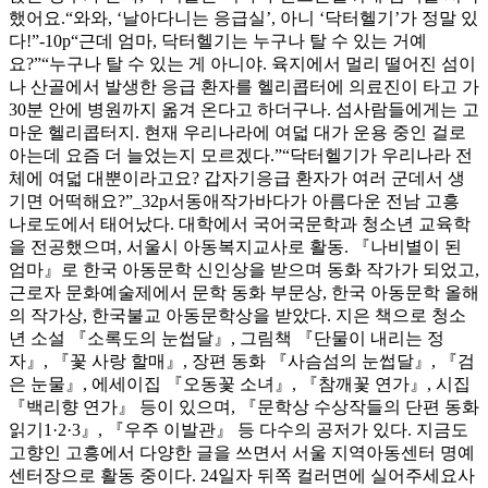
했어요.“와와, ‘날아다니는 응급실’, 아니 ‘닥터헬기’가 정말 있
다!”-10p“근데 엄마, 닥터헬기는 누구나 탈 수 있는 거예
요?”“누구나 탈 수 있는 게 아니야. 육지에서 멀리 떨어진 섬이
나 산골에서 발생한 응급 환자를 헬리콥터에 의료진이 타고 가
30분 안에 병원까지 옮겨 온다고 하더구나. 섬사람들에게는 고
마운 헬리콥터지. 현재 우리나라에 여덟 대가 운용 중인 걸로
아는데 요즘 더 늘었는지 모르겠다.”“닥터헬기가 우리나라 전
체에 여덟 대뿐이라고요? 갑자기응급 환자가 여러 군데서 생
기면 어떡해요?”_32p서동애작가바다가 아름다운 전남 고흥
나로도에서 태어났다. 대학에서 국어국문학과 청소년 교육학
을 전공했으며, 서울시 아동복지교사로 활동. 『나비별이 된
엄마』로 한국 아동문학 신인상을 받으며 동화 작가가 되었고,
근로자 문화예술제에서 문학 동화 부문상, 한국 아동문학 올해
의 작가상, 한국불교 아동문학상을 받았다. 지은 책으로 청소
년 소설 『소록도의 눈썹달』, 그림책 『단물이 내리는 정
자』, 『꽃 사랑 할매』, 장편 동화 『사슴섬의 눈썹달』, 『검
은 눈물』, 에세이집 『오동꽃 소녀』, 『참깨꽃 연가』, 시집
『백리향 연가』 등이 있으며, 『문학상 수상작들의 단편 동화
읽기1·2·3』, 『우주 이발관』 등 다수의 공저가 있다. 지금도
고향인 고흥에서 다양한 글을 쓰면서 서울 지역아동센터 명예
센터장으로 활동 중이다. 24일자 뒤쪽 컬러면에 실어주세요사