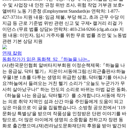
수 및 사업장 내 안전 규정 위반 조사, 위험 작업 거부권 보호•
앨버타 노동 기준청 (Employment Standards)o 연락처: 1-877-
427-3731o 지원 내용: 임금 체불, 부당 해고, 초과 근무 수당 미
지급 등 근로 기준법 위반 관련 신고 및 구제• 캘거리 리걸 가
이던스 (무료 법률 상담)o 연락처: 403-234-9266 (clg.ab.ca)o 지
원 내용: 이민자, 임시 거주자를 위한 무료 법률 조언 및 노동법
관련 기본 상담 지원
연재 칼럼
동화작가가 읽은 동화책_92 『하늘을 나는..
(사)한국문인협회 알버타지부회원 이정순책제목:『하늘을 나
는 응급실, 닥터 헬기』지은이:서동애그림:신외근출판사:하늘
우물1분 1초를 다투는 생명의 위급한 상황, 닥터헬기를 아시나
요?하늘에서 들려오는 거친 헬기 소리가 "오늘도 누군가가 무
사히 살아났구나!" 하는 안도의 소리로 바뀌는 마법 같은 동화,
《하늘을 나는 응급실, 닥터헬기》를 소개합니다.서동애 작가
는 의료 취약 지역인 섬과 산간 마을 주민들에게 도움이 되고
싶은 마음으로 이 글을 집필했습니다. 소방청 공모전에서 '119
문화상 특별상'을 받으며 작품성을 인정받은 단편 이야기를 바
탕으로, 더 많은 아이에게 생명의 소중함을 전하고자 장편 동
화로 출간했으며,(재)전라남도문화재단의 후원을 받아 발간되