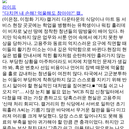
라이프
"다치면 내 손해? 억울해도 참아야?" 캘..
(이은정, 이정화 기자) 캘거리 다운타운의 식당이나 마트 등 서
비스 현장 곳곳에는 학업을 병행하는 유학생이나 워킹 홀리데
이 비자로 낯선 땅에 정착한 청년들의 땀방울이 배어 있다. 하
지만 익숙하지 않은 업무와 서툰 언어 속에서 예기치 못한 부
상을 당하거나, 고용주와 동료의 억지스러운 요구에 직면할 때
이들의 활기찬 미소는 이내 깊은 막막함으로 바뀐다.현장의 현
실은 법률 안내서에 적힌 활자처럼 순탄하게만 흘러가지 않는
다. 부당한 상황을 마주하더라도 비자에 치명적인 문제가 생길
까 봐, 혹은 변호사 선임 비용이나 언어의 장벽 때문에 억울함
을 홀로 감내하는 청년들이 여전히 많다. 타국에서 고군분투하
는 이들이 부당하게 착취당하지 않고 스스로를 지키기 위해 반
드시 알아야 할 현실적인 대처법을 짚어본다.■ "며칠 쉬고 나
오지 마"… 사장 눈치 볼 필요 없는 'WCB 직접 신청'일터에서
다쳤을 때 겪는 가장 흔하고도 당혹스러운 현실은 고용주의
'산재 처리 회피'다. 캘거리의 한 식당에서 서버로 일하던 초기
워홀러 A씨는 기름기 많은 바닥에서 무거운 철판을 들다 미끄
러져 머리를 크게 부딪혔다. 당장 스스로 일어나지도 못해 동
료의 부축을 받아 귀가해야 할 만큼 큰 충격이었다. 하지만 고
용주는 보상 절차 대신 "2주간 쉬고, 아플 테니 앞으로는 나오