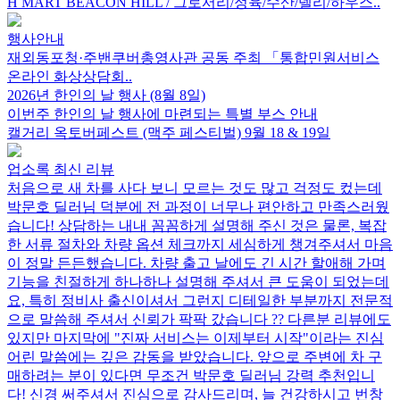
H MART BEACON HILL / 그로서리/정육/수산/델리/하우스..
행사안내
재외동포청·주밴쿠버총영사관 공동 주최 「통합민원서비스
온라인 화상상담회..
2026년 한인의 날 행사 (8월 8일)
이번주 한인의 날 행사에 마련되는 특별 부스 안내
캘거리 옥토버페스트 (맥주 페스티벌) 9월 18 & 19일
업소록 최신 리뷰
처음으로 새 차를 사다 보니 모르는 것도 많고 걱정도 컸는데
박문호 딜러님 덕분에 전 과정이 너무나 편안하고 만족스러웠
습니다! 상담하는 내내 꼼꼼하게 설명해 주신 것은 물론, 복잡
한 서류 절차와 차량 옵션 체크까지 세심하게 챙겨주셔서 마음
이 정말 든든했습니다. 차량 출고 날에도 긴 시간 할애해 가며
기능을 친절하게 하나하나 설명해 주셔서 큰 도움이 되었는데
요, 특히 정비사 출신이셔서 그런지 디테일한 부분까지 전문적
으로 말씀해 주셔서 신뢰가 팍팍 갔습니다 ?? 다른분 리뷰에도
있지만 마지막에 "진짜 서비스는 이제부터 시작"이라는 진심
어린 말씀에는 깊은 감동을 받았습니다. 앞으로 주변에 차 구
매하려는 분이 있다면 무조건 박문호 딜러님 강력 추천입니
다! 신경 써주셔서 진심으로 감사드리며, 늘 건강하시고 번창