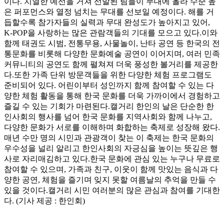
이다. 치열한 예선을 거쳐 선발된 팀들이 무대에 올라 수준 높
은 퍼포먼스와 열정 넘치는 무대를 선보일 예정이다. 해를 거
듭할수록 참가자들의 실력과 무대 완성도가 높아지고 있어,
K-POP을 사랑하는 많은 관람객들의 기대를 모으고 있다.이와
함께 태권도 시범, 전통무용, 사물놀이, 난타 공연 등 한국의 전
통문화를 비롯해 다양한 문화예술 공연이 이어지며, 여러 민족
커뮤니티의 공연도 함께 펼쳐져 더욱 풍성한 볼거리를 제공한
다.또한 가족 단위 방문객들을 위한 다양한 체험 프로그램도
준비되어 있다. 어린이부터 성인까지 함께 참여할 수 있는 다
양한 체험 활동을 통해 한국 문화를 더욱 가까이에서 경험하고
즐길 수 있는 기회가 마련된다.캘거리 한인의 날은 단순한 한
인사회의 행사를 넘어 한국 문화를 지역사회와 함께 나누고,
다양한 문화가 서로를 이해하며 화합하는 축제로 성장해 왔다.
매년 수만 명의 시민과 관광객이 찾는 이 축제는 한국 문화의
우수성을 널리 알리고 한인사회의 자긍심을 높이는 뜻깊은 행
사로 자리매김하고 있다.한국 문화에 관심 있는 누구나 무료로
참여할 수 있으며, 가족과 친구, 이웃이 함께 맛있는 음식과 다
양한 공연, 체험을 즐기며 잊지 못할 여름날의 추억을 만들 수
있을 것이다.캘거리 시민 여러분의 많은 관심과 참여를 기대한
다. (기사 제공 : 한인회)