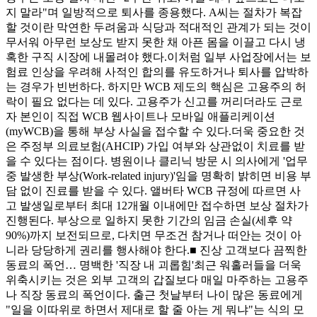
지 말라"며 일방적으로 퇴사를 종용했다. A씨는 절차가 복잡
할 것이란 막연한 두려움과 식당과 적대적인 관계가 되는 것이
무서워 아무런 보상도 받지 못한 채 아픈 몸을 이끌고 다시 냉
혹한 구직 시장에 내몰려야 했다.이처럼 일부 사업장에서는 보
험료 인상을 우려해 사적인 합의를 유도하거나 퇴사를 압박하
는 경우가 빈번하다. 하지만 WCB 제도의 핵심은 고용주의 허
락이 필요 없다는 데 있다. 고용주가 신고를 꺼리더라도 근로
자 본인이 직접 WCB 웹사이트나 모바일 애플리케이션
(myWCB)을 통해 부상 사실을 접수할 수 있다.더욱 중요한 것
은 주정부 의료보험(AHCIP) 가입 여부와 상관없이 치료를 받
을 수 있다는 점이다. 병원이나 클리닉 방문 시 의사에게 '업무
중 발생한 부상(Work-related injury)'임을 명확히 밝히면 비용 부
담 없이 진료를 받을 수 있다. 앨버타 WCB 규정에 따르면 사
고 발생일로부터 최대 12개월 이내에만 접수하면 보상 절차가
진행된다. 부상으로 일하지 못한 기간의 임금 손실(세후 약
90%)까지 보전되므로, 다치면 무조건 참거나 떠안는 것이 아
니라 당당하게 권리를 행사해야 한다.■ 진상 고객보다 끔찍한
동료의 폭언… 명백한 '직장 내 괴롭힘'최근 워홀러들을 더욱
위축시키는 것은 외부 고객의 갑질보다 매일 마주하는 고용주
나 직장 동료의 폭언이다. 출근 첫날부터 나이 많은 동료에게
"일을 이따위로 하면서 제대로 할 줄 아는 게 뭐냐"는 식의 모