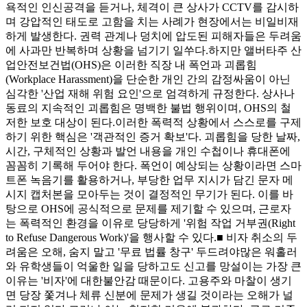
욕적인 인신공격을 듣거나, 체격이 큰 상사가 CCTV를 감시하
며 강압적인 태도로 고함을 치는 사례가 현장에서는 비일비재
하게 발생한다. 권력 관계나 덩치에 압도된 피해자들은 두려움
에 사과만 반복하며 상황을 넘기기 일쑤다.하지만 앨버타주 산
업안전보건법(OHS)은 이러한 직장 내 폭언과 괴롭힘
(Workplace Harassment)을 단순한 개인 간의 감정싸움이 아닌
심각한 '산업 재해 위험 요인'으로 엄격하게 규정한다. 상사나
동료의 지속적인 괴롭힘은 명백한 불법 행위이며, OHS의 철
저한 보호 대상이 된다.이러한 폭력적 상황에서 스스로를 구제
하기 위한 핵심은 '객관적인 증거 확보'다. 괴롭힘을 당한 날짜,
시간, 구체적인 상황과 발언 내용을 개인 수첩이나 휴대폰에
꼼꼼히 기록해 두어야 한다. 폭언이 예상되는 상황이라면 스마
트폰 녹음기를 활용하거나, 부당한 업무 지시가 담긴 문자 메
시지 캡처본을 모아두는 것이 결정적인 무기가 된다. 이를 바
탕으로 OHS에 공식적으로 문제를 제기할 수 있으며, 근로자
는 폭력적인 환경을 이유로 당당하게 '위험 작업 거부권(Right
to Refuse Dangerous Work)'을 행사할 수 있다.■ 비자 취소의 두
려움은 오해, 숨지 말고 '무료 법률 창구' 두드려야많은 워홀러
와 유학생들이 억울한 일을 당하고도 신고를 망설이는 가장 큰
이유는 '비자'에 대한불안감 때문이다. 고용주와 마찰이 생기
면 당장 쫓겨나 체류 신분에 문제가 생길 것이라는 오해가 널