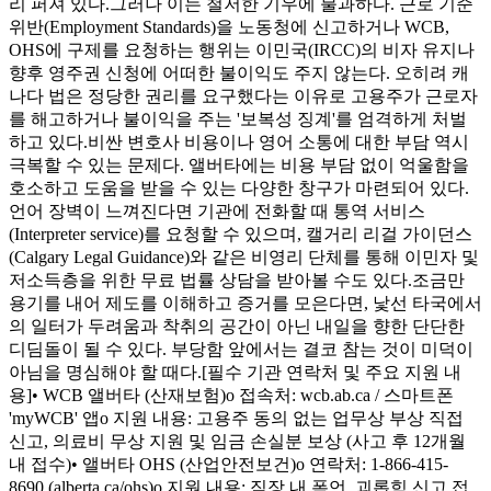
리 퍼져 있다.그러나 이는 철저한 기우에 불과하다. 근로 기준
위반(Employment Standards)을 노동청에 신고하거나 WCB,
OHS에 구제를 요청하는 행위는 이민국(IRCC)의 비자 유지나
향후 영주권 신청에 어떠한 불이익도 주지 않는다. 오히려 캐
나다 법은 정당한 권리를 요구했다는 이유로 고용주가 근로자
를 해고하거나 불이익을 주는 '보복성 징계'를 엄격하게 처벌
하고 있다.비싼 변호사 비용이나 영어 소통에 대한 부담 역시
극복할 수 있는 문제다. 앨버타에는 비용 부담 없이 억울함을
호소하고 도움을 받을 수 있는 다양한 창구가 마련되어 있다.
언어 장벽이 느껴진다면 기관에 전화할 때 통역 서비스
(Interpreter service)를 요청할 수 있으며, 캘거리 리걸 가이던스
(Calgary Legal Guidance)와 같은 비영리 단체를 통해 이민자 및
저소득층을 위한 무료 법률 상담을 받아볼 수도 있다.조금만
용기를 내어 제도를 이해하고 증거를 모은다면, 낯선 타국에서
의 일터가 두려움과 착취의 공간이 아닌 내일을 향한 단단한
디딤돌이 될 수 있다. 부당함 앞에서는 결코 참는 것이 미덕이
아님을 명심해야 할 때다.[필수 기관 연락처 및 주요 지원 내
용]• WCB 앨버타 (산재보험)o 접속처: wcb.ab.ca / 스마트폰
'myWCB' 앱o 지원 내용: 고용주 동의 없는 업무상 부상 직접
신고, 의료비 무상 지원 및 임금 손실분 보상 (사고 후 12개월
내 접수)• 앨버타 OHS (산업안전보건)o 연락처: 1-866-415-
8690 (alberta.ca/ohs)o 지원 내용: 직장 내 폭언, 괴롭힘 신고 접