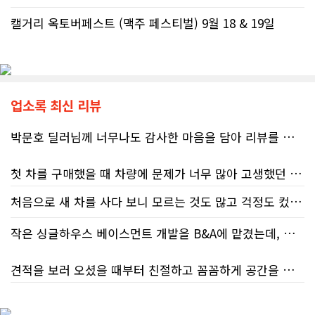
캘거리 옥토버페스트 (맥주 페스티벌) 9월 18 & 19일
업소록 최신 리뷰
박문호 딜러님께 너무나도 감사한 마음을 담아 리뷰를 남깁니다.
첫 차를 구매했을 때 차량에 문제가 너무 많아 고생했던 경험이 있어서, 이번에는 정말 신중하게 고민하고 꼼꼼하게 알아본 후 차를 구매하고 싶었습니다. 그러던 중 사우스포인트의 박문호 딜러님을 만나면서 그동안의 고민이 모두 해결되었습니다.
처음으로 새 차를 사다 보니 모르는 것도 많고 걱정도 컸는데 박문호 딜러님 덕분에 전 과정이 너무나 편안하고 만족스러웠습니다! 상담하는 내내 꼼꼼하게 설명해 주신 것은 물론, 복잡한 서류 절차와 차량 옵션 체크까지 세심하게 챙겨주셔서 마음이 정말 든든했습니다. 차량 출고 날에도 긴 시간 할애해 가며 기능을 친절하게 하나하나 설명해 주셔서 큰 도움이 되었는데요, 특히 정비사 출신이셔서 그런지 디테일한 부분까지 전문적으로 말씀해 주셔서 신뢰가 팍팍 갔습니다 ?? 다른분 리뷰에도 있지만 마지막에 "진짜 서비스는 이제부터 시작"이라는 진심어린 말씀에는 깊은 감동을 받았습니다. 앞으로 주변에 차 구매하려는 분이 있다면 무조건 박문호 딜러님 강력 추천입니다! 신경 써주셔서 진심으로 감사드리며, 늘 건강하시고 번창하시길 바랍니다 :)
처음 차량을 선택하는 과정부터 저에게 맞는 차량을 추천해 주셨고, 그 차량의 장단점과 다양한 기능까지 하나하나 자세하게 설명해 주셔서 큰 도움이 되었습니다. 원래는 새 차를 받기까지 4~5개월 정도 기다려야 한다고 들었는데, 딜러님의 노력 덕분에 한 달 만에 차량을 받을 수 있었습니다.
작은 싱글하우스 베이스먼트 개발을 B&A에 맡겼는데, 처음부터 끝까지 정말 만족스러운 경험이었습니다.
차량을 인수하는 날에도 시간이 오래 걸렸음에도 불구하고 모든 기능을 하나씩 직접 설명해 주시고, 앞으로 차량을 관리하면서 꼭 확인해야 할 부분과 유용한 팁까지 꼼꼼하게 알려주셨습니다. 차에 대해 잘 모르는 저에게는 정말 큰 도움이 되었습니다.
견적을 보러 오셨을 때부터 친절하고 꼼꼼하게 공간을 확인해 주셨고, 여러 옵션이 포함된 견적 금액도 다른 업체들과 비교했을 때 매우 합리적이었습니다.
또한 기존 차량을 개인 거래로 판매해야 했는데, 처음 해보는 일이라 어떻게 진행해야 할지 막막했습니다. 사실 차량 판매와는 직접 관련이 없는 부분임에도 불구하고, 제 질문 하나하나에 친절하게 답해 주시며 마치 본인의 일처럼 적극적으로 도와주셨습니다. 덕분에 개인 거래도 무사히 마칠 수 있었습니다.
저희 집은 사이드 도어가 없어 작업하시기 불편하셨을 텐데도 항상 밝은 모습으로 오셔서 성실하게 작업해 주셨습니다. 공사 중에도 진행 상황과 앞으로의 작업 계획을 수시로 자세히 설명해 주셔서 믿고 맡길 수 있었고, 세심한 소통에 큰 만족을 느꼈습니다.