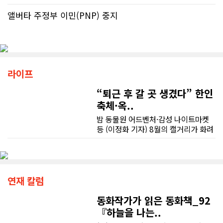
앨버타 주정부 이민(PNP) 중지
라이프
“퇴근 후 갈 곳 생겼다” 한인
축체·옥..
밤 동물원 어드벤처·감성 나이트마켓
등 (이정화 기자) 8월의 캘거리가 화려
한 문화 오아시스로 탈바꿈하고 있다.
옥상 시네마의 낭만부터 밤 10시까지
불을 밝힐 한인 야시장의 활기, 그리고
밤하늘을 수놓을 불꽃축제까지, 가벼
운 외투 한 벌 챙겨 들고 캘거리의 밤
연재 칼럼
속으로 뛰어들어 보는 것은 어떨까.■
8일 한인의 날 축제 "밤 10시까지 K푸
동화작가가 읽은 동화책_92
드·K팝 무대 확장"캘거리의 여름 밤 낭
『하늘을 나는..
만은 이번 주말, 우리 동포들이 이끄는