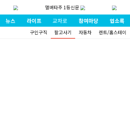
앨버타주 1등신문
뉴스
라이프
교차로
참여마당
업소록
구인구직
팔고사기
자동차
렌트/홈스테이