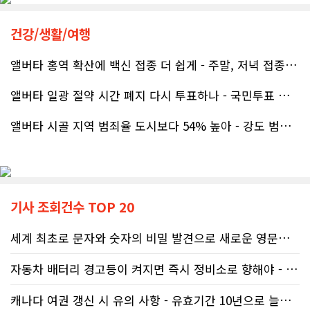
그동안 만났던 딜러분들은 차량을 판매하는 데 집중하시는 경우가 많았는데, 박문호 딜러님은 고객의 입장에서 무엇이 가장 좋은 선택인지 먼저 생각해 주셨습니다. 마치 가족을 대하듯 작은 부분까지 세심하게 챙겨 주시는 모습에 큰 감동을 받았습니다.
공사가 끝난 후에는 마무리 점검까지 꼼꼼하게 진행해 주시는 모습에서 전문성과 책임감을 느낄 수 있었습니다.
건강/생활/여행
좋은 차를 구매할 수 있도록 끝까지 최선을 다해 주시고, 늘 친절하고 세심하게 도와주신 박문호 딜러님께 진심으로 감사드립니다. 주변에 차량 구매를 고민하는 분이 있다면 자신 있게 추천드리고 싶은 최고의 딜러님입니다.
무엇보다 작은 베이스먼트 공간을 밝고 깔끔하면서도 가족 모두가 편하게 사용할 수 있는 공간으로 완성해 주셔서 정말 만족합니다. 특히 아이들과 함께 즐겁게 시간을 보낼 수 있는 공간이 되어 더욱 뜻깊습니다.
앨버타 홍역 확산에 백신 접종 더 쉽게 - 주말, 저녁 접종 클리닉 열..
앨버타 일광 절약 시간 폐지 다시 투표하나 - 국민투표 기준 낮춰지며 ..
베이스먼트 개발을 고민하시는 분들께 B&A를 자신 있게 추천드립니다.
앨버타 시골 지역 범죄율 도시보다 54% 높아 - 강도 범죄는 도시가 ..
기사 조회건수 TOP 20
세계 최초로 문자와 숫자의 비밀 발견으로 새로운 영문법을 발명한 임성빈..
자동차 배터리 경고등이 켜지면 즉시 정비소로 향해야 - 주행중 차량 갑..
캐나다 여권 갱신 시 유의 사항 - 유효기간 10년으로 늘어나 편리