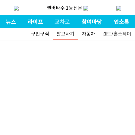
앨버타주 1등신문
뉴스
라이프
교차로
참여마당
업소록
구인구직
팔고사기
자동차
렌트/홈스테이