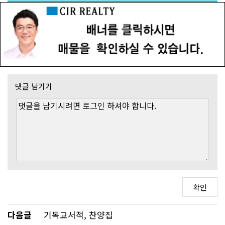
댓글 남기기
다음글
기독교서적, 찬양집