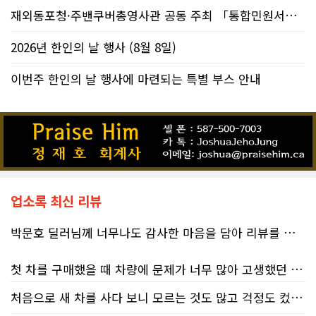
재외동포청·주밴쿠버총영사관 공동 주최 「통합민원서비스 온라인 화상상담회..
2026년 한인의 날 행사 (8월 8일)
이번주 한인의 날 행사에 마련되는 특별 부스 안내
업소록 최신 리뷰
박문호 딜러님께 너무나도 감사한 마음을 담아 리뷰를 남깁니다.
첫 차를 구매했을 때 차량에 문제가 너무 많아 고생했던 경험이 있어서, 이번에는 정말 신중하게 고민하고 꼼꼼하게 알아본 후 차를 구매하고 싶었습니다. 그러던 중 사우스포인트의 박문호 딜러님을 만나면서 그동안의 고민이 모두 해결되었습니다.
처음으로 새 차를 사다 보니 모르는 것도 많고 걱정도 컸는데 박문호 딜러님 덕분에 전 과정이 너무나 편안하고 만족스러웠습니다! 상담하는 내내 꼼꼼하게 설명해 주신 것은 물론, 복잡한 서류 절차와 차량 옵션 체크까지 세심하게 챙겨주셔서 마음이 정말 든든했습니다. 차량 출고 날에도 긴 시간 할애해 가며 기능을 친절하게 하나하나 설명해 주셔서 큰 도움이 되었는데요, 특히 정비사 출신이셔서 그런지 디테일한 부분까지 전문적으로 말씀해 주셔서 신뢰가 팍팍 갔습니다 ?? 다른분 리뷰에도 있지만 마지막에 "진짜 서비스는 이제부터 시작"이라는 진심어린 말씀에는 깊은 감동을 받았습니다. 앞으로 주변에 차 구매하려는 분이 있다면 무조건 박문호 딜러님 강력 추천입니다! 신경 써주셔서 진심으로 감사드리며, 늘 건강하시고 번창하시길 바랍니다 :)
처음 차량을 선택하는 과정부터 저에게 맞는 차량을 추천해 주셨고, 그 차량의 장단점과 다양한 기능까지 하나하나 자세하게 설명해 주셔서 큰 도움이 되었습니다. 원래는 새 차를 받기까지 4~5개월 정도 기다려야 한다고 들었는데, 딜러님의 노력 덕분에 한 달 만에 차량을 받을 수 있었습니다.