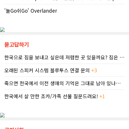
도된 노바스코샤주의 납세자 빌 비송
다. 이는 주내 자폐증과 뇌성마비, 다운
(Bill Bisson) 사례는 우리의 현실과
증후군 환자를 모두 합친 것보다 많은
'놀Go쉬Go' Overlander
맞닿아 있다. 국세청은 그의 2023년도
수치다. 전문가들은 FASD가 유행병
세금 평가 과정에서 소득 명세서를 중
수준으로 확산했지만 사회적 인프라가
복으로 계산하는 명백한 행정 오류를
턱없이 부족하다고 지적한다FASD 증
저질렀고, 그 결과 그에게 3,471달러
가세는 일상적 음주 문화와 연관이 있
의 억울한 페널티가 부과되었다. 그의
다. 캐나다 보건부에 따르면 현지 임신
묻고답하기
회계사는 즉각 국세청에 정정 및 페널
의 50~60%가 계획되지 않은 상태에
티 면제 요청을 접수했지만, 국세청의
서 이뤄지기 때문에 임신 사실을 인지
공식 처리 목표인 6개월을 훌쩍 넘긴
하기 전인 극초기에 태아가 알코올에
한국으로 짐을 보내고 싶은데 저렴한 곳 있을까요? 짐은 큰 박스 2-3..
채 10개월째 아무런 조치도 취해지지
노출되기 쉽다.북미 임산부의 15.2%
않고 있다. 그 사이 억울하게 부과된 페
가 최근 30일 이내(6월 기준) 음주 경
오래된 스피커 시스템 블루투스 연결 문의
+3
널티는 눈덩이처럼 이자가 붙어 3,836
험이 있었다. 이 중 4.9%는 폭음한 것
달러로 불어났다. 이처럼 명백한 국세
으로 조사됐다. 영국 브리스톨 의과대
죽으면 천국에서 이전 생애의 기억은 그대로 남아 있나요? 아니면 사라지..
청의 실수 앞에서도 서류 처리를 마냥
학 연구진도 태아기 알코올 노출과 청
기다리며 불안감에 시달려야 하는 납
소년기 위험 행동의 연관성을 지적했
세자들의 속은 까맣게 타들어 간다. 철
한국에서 살 만한 조카/가족 선물 질문드려요!
+1
다.이에 따라 앨버타 보건당국은 임신
저한 기록과 전문가 교차 검증이 필수
기간 9개월 동안 금주를 유지하자는
인 시대이러한 국가 조세 시스템의 난
'Dry9' 캠페인을 꾸준히 진행하고 있
맥상 속에서 납세자들이 스스로를 보
다. 매년 9월 FASD 인식의 달에는 캘
호할 수 있는 방어권은 무엇일까. 세무
거리 타워를 붉은빛으로 밝히는 등 대
전문가들은 국세청과 통화할 때 반드
중 인식 개선 활동도 이어진다.■ "파