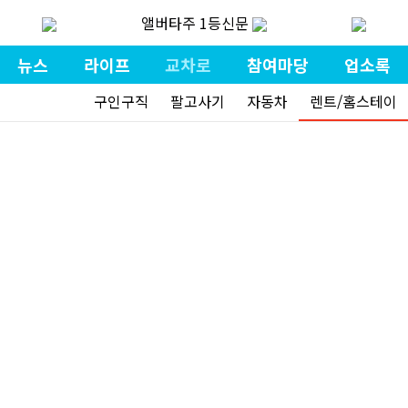
앨버타주 1등신문
뉴스
라이프
교차로
참여마당
업소록
구인구직
팔고사기
자동차
렌트/홈스테이