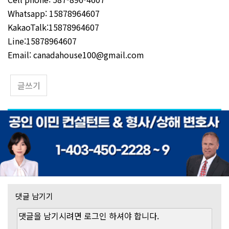
Whatsapp: 15878964607
KakaoTalk:15878964607
Line:15878964607
Email:
canadahouse100@gmail.com
글쓰기
댓글 남기기