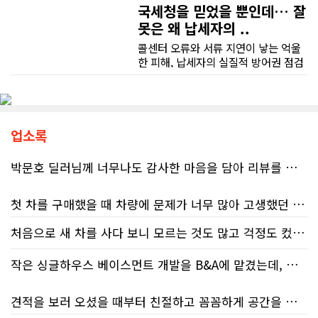
국세청을 믿었을 뿐인데… 잘
못은 왜 납세자의 ..
콜센터 오류와 서류 지연이 낳는 억울
한 피해, 납세자의 실질적 방어권 점검
(이은정 기자) 최근 연방 감사원
(Auditor General)과 납세자 옴부즈
맨(Taxpayers' Ombudsperson)이
연달아 발표한 보고서는 캐나다 국세
청(CRA)의 민원 대응 시스템이 사실상
업소록
마비 상태에 이르렀음을 여실히 보여
준다. 성실하게 납세의무를 다하고자
박문호 딜러님께 너무나도 감사한 마음을 담아 리뷰를 남깁니다.
하는 시민들에게 이러한 행정 공백은
단순한 불편을 넘어 큰 좌절감을 안겨
첫 차를 구매했을 때 차량에 문제가 너무 많아 고생했던 경험이 있어서, 이번에는 정말 신중하게 고민하고 꼼꼼하게 알아본 후 차를 구매하고 싶었습니다. 그러던 중 사우스포인트의 박문호 딜러님을 만나면서 그동안의 고민이 모두 해결되었습니다.
주고 있다.17%에 불과한 정답률, 맹
신이 부른 참담한 결과가장 충격적인
처음으로 새 차를 사다 보니 모르는 것도 많고 걱정도 컸는데 박문호 딜러님 덕분에 전 과정이 너무나 편안하고 만족스러웠습니다! 상담하는 내내 꼼꼼하게 설명해 주신 것은 물론, 복잡한 서류 절차와 차량 옵션 체크까지 세심하게 챙겨주셔서 마음이 정말 든든했습니다. 차량 출고 날에도 긴 시간 할애해 가며 기능을 친절하게 하나하나 설명해 주셔서 큰 도움이 되었는데요, 특히 정비사 출신이셔서 그런지 디테일한 부분까지 전문적으로 말씀해 주셔서 신뢰가 팍팍 갔습니다 ?? 다른분 리뷰에도 있지만 마지막에 "진짜 서비스는 이제부터 시작"이라는 진심어린 말씀에는 깊은 감동을 받았습니다. 앞으로 주변에 차 구매하려는 분이 있다면 무조건 박문호 딜러님 강력 추천입니다! 신경 써주셔서 진심으로 감사드리며, 늘 건강하시고 번창하시길 바랍니다 :)
대목은 국세청 상담원이 제공하는 정
처음 차량을 선택하는 과정부터 저에게 맞는 차량을 추천해 주셨고, 그 차량의 장단점과 다양한 기능까지 하나하나 자세하게 설명해 주셔서 큰 도움이 되었습니다. 원래는 새 차를 받기까지 4~5개월 정도 기다려야 한다고 들었는데, 딜러님의 노력 덕분에 한 달 만에 차량을 받을 수 있었습니다.
보의 질적 저하다. 캐런 호건(Karen
Hogan) 연방 감사원장의 최신 보고서
작은 싱글하우스 베이스먼트 개발을 B&A에 맡겼는데, 처음부터 끝까지 정말 만족스러운 경험이었습니다.
에 따르면, 2025년 2월부터 5월 사이
차량을 인수하는 날에도 시간이 오래 걸렸음에도 불구하고 모든 기능을 하나씩 직접 설명해 주시고, 앞으로 차량을 관리하면서 꼭 확인해야 할 부분과 유용한 팁까지 꼼꼼하게 알려주셨습니다. 차에 대해 잘 모르는 저에게는 정말 큰 도움이 되었습니다.
진행된 테스트에서 개인 세무 관련 일
견적을 보러 오셨을 때부터 친절하고 꼼꼼하게 공간을 확인해 주셨고, 여러 옵션이 포함된 견적 금액도 다른 업체들과 비교했을 때 매우 합리적이었습니다.
반 질문에 대해 상담원이 올바른 답변
또한 기존 차량을 개인 거래로 판매해야 했는데, 처음 해보는 일이라 어떻게 진행해야 할지 막막했습니다. 사실 차량 판매와는 직접 관련이 없는 부분임에도 불구하고, 제 질문 하나하나에 친절하게 답해 주시며 마치 본인의 일처럼 적극적으로 도와주셨습니다. 덕분에 개인 거래도 무사히 마칠 수 있었습니다.
을 제공한 비율은 고작 17%에 불과했