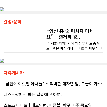
다. 문제는 국세청의 잘못된 안내를 믿
저희 집은 사이드 도어가 없어 작업하시기 불편하셨을 텐데도 항상 밝은 모습으로 오셔서 성실하게 작업해 주셨습니다. 공사 중에도 진행 상황과 앞으로의 작업 계획을 수시로 자세히 설명해 주셔서 믿고 맡길 수 있었고, 세심한 소통에 큰 만족을 느꼈습니다.
고 따랐다가 피해를 보더라도, 그 책임
그동안 만났던 딜러분들은 차량을 판매하는 데 집중하시는 경우가 많았는데, 박문호 딜러님은 고객의 입장에서 무엇이 가장 좋은 선택인지 먼저 생각해 주셨습니다. 마치 가족을 대하듯 작은 부분까지 세심하게 챙겨 주시는 모습에 큰 감동을 받았습니다.
은 고스란히 납세자가 져야 한다는 점
공사가 끝난 후에는 마무리 점검까지 꼼꼼하게 진행해 주시는 모습에서 전문성과 책임감을 느낄 수 있었습니다.
이다. 조세 전문 변호사 데이비드 로트
칼럼/문학
좋은 차를 구매할 수 있도록 끝까지 최선을 다해 주시고, 늘 친절하고 세심하게 도와주신 박문호 딜러님께 진심으로 감사드립니다. 주변에 차량 구매를 고민하는 분이 있다면 자신 있게 추천드리고 싶은 최고의 딜러님입니다.
플라이쉬(David Rotfleisch)는 언론
인터뷰를 통해 "소득세법상 정확한 세
“임신 중 술 마시지 마세
무엇보다 작은 베이스먼트 공간을 밝고 깔끔하면서도 가족 모두가 편하게 사용할 수 있는 공간으로 완성해 주셔서 정말 만족합니다. 특히 아이들과 함께 즐겁게 시간을 보낼 수 있는 공간이 되어 더욱 뜻깊습니다.
금 신고의 책임은 전적으로 납세자에
요”…캘거리 광..
게 있으며, 오류가 잦은 국세청 일반 상
담 라인에 의존해서는 안 된다"라고 강
(이정화 기자) 만삭 임산부의 모습 위
베이스먼트 개발을 고민하시는 분들께 B&A를 자신 있게 추천드립니다.
하게 경고했다. 만약 상담원의 잘못된
로 “술을 마시거나 대마초를 피우지 마
조언을 믿고 세금을 누락했다면, 납세
세요”라는 문구가 등장한다. 캘거리 곳
자가 고의로 탈세를 저지른 것(중과실
곳에서 접할 수 있는 정부 공익광고다.
50% 페널티)으로 간주되지는 않더라
한국인 시각에서는 “왜 이런 당연한 내
도 미납된 세금 원금은 여전히 납부해
용을 세금까지 들여 광고할까”라는 의
야 한다. 국가 기관의 말을 믿은 소시민
문이 들 수 있다. 하지만 반복되는 이
자유게시판
이 온전한 법의 보호를 받지 못하는 현
메시지 뒤에는 앨버타가 오랫동안 대
실은국가 행정에 대한 근본적인 회의
응해온 태아알코올증후군(FASD) 문제
"남편이 여럿인 아내들"… 척박한 대자연 앞, 그들이 가족을 지켜낸 기..
감을 불러일으킨다. 서류 처리에만 10
가 자리하고 있다.■ 자폐증보다 흔한
개월, 고장 난 행정 시계와 억울한 페널
앨버타 고질병 'FASD' 20만 추정현재
레스토랑에서 파는 달걀에 관하여.
티부정확한 안내뿐만 아니라 기약 없
캐나다 전체 인구의 약 4%가 FASD를
는 업무 지연 현상도 시민들의 숨통을
겪고 있다. 이 중 앨버타 내 환자 규모
스포츠 나이트 | 배드민턴, 피클볼, 탁구 매주 목요일 | 🏸🏓
조이는 요인이다. 최근 CBC 뉴스에 보
만 약 20만 명에 달하는 것으로 추정된