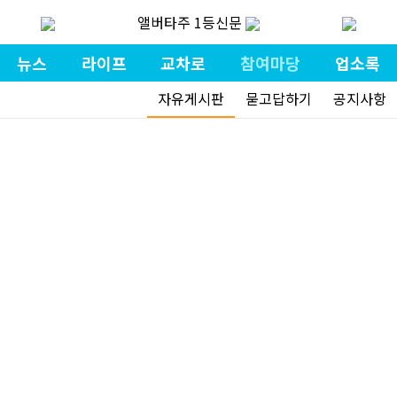
앨버타주 1등신문
뉴스
라이프
교차로
참여마당
업소록
자유게시판
묻고답하기
공지사항