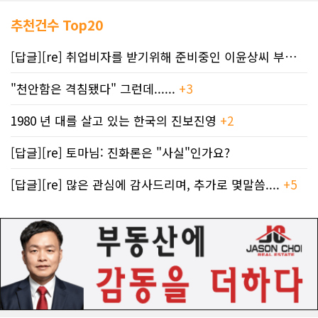
추천건수 Top20
[답글][re] 취업비자를 받기위해 준비중인 이윤상씨 부부께 드리는 편지
"천안함은 격침됐다" 그런데......
+3
1980 년 대를 살고 있는 한국의 진보진영
+2
[답글][re] 토마님: 진화론은 "사실"인가요?
[답글][re] 많은 관심에 감사드리며, 추가로 몇말씀....
+5