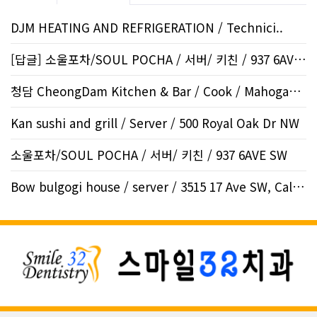
DJM HEATING AND REFRIGERATION / Technici..
[답글] 소울포차/SOUL POCHA / 서버/ 키친 / 937 6AVE..
청담 CheongDam Kitchen & Bar / Cook / Mahogany SE
Kan sushi and grill / Server / 500 Royal Oak Dr NW
소울포차/SOUL POCHA / 서버/ 키친 / 937 6AVE SW
Bow bulgogi house / server / 3515 17 Ave SW, Calgar..