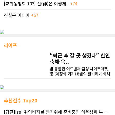
[교회동창회 103] 신(神)은 이렇게..
+74
진실은 어디에
+57
라이프
“퇴근 후 갈 곳 생겼다” 한인
축체·옥..
밤 동물원 어드벤처·감성 나이트마켓
등 (이정화 기자) 8월의 캘거리가 화려
한 문화 오아시스로 탈바꿈하고 있다.
옥상 시네마의 낭만부터 밤 10시까지
불을 밝힐 한인 야시장의 활기, 그리고
밤하늘을 수놓을 불꽃축제까지, 가벼
운 외투 한 벌 챙겨 들고 캘거리의 밤
추천건수 Top20
속으로 뛰어들어 보는 것은 어떨까.■
8일 한인의 날 축제 "밤 10시까지 K푸
[답글][re] 취업비자를 받기위해 준비중인 이윤상씨 부부께 드리는 편지
드·K팝 무대 확장"캘거리의 여름 밤 낭