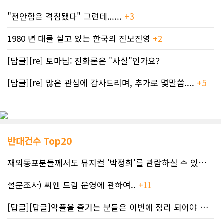
만은 이번 주말, 우리 동포들이 이끄는
"천안함은 격침됐다" 그런데......
+3
거대한 축제의 장에서 첫 번째 정점을
찍는다. 오는 8일(토) 낮 12시부터 밤
1980 년 대를 살고 있는 한국의 진보진영
+2
10시까지 다운타운 중심에 위치한
LOT 6(311 8st SW)에서 ‘2026 캘
거리 한인의 날 페스티벌 및 야시장’이
[답글][re] 토마님: 진화론은 "사실"인가요?
전격 개최된다.지난해 무려 5만명 이
상의 인파가 몰린 이 행사는 K팝 공연
[답글][re] 많은 관심에 감사드리며, 추가로 몇말씀....
+5
과 전통문화 체험은 물론 해가 진 후 화
려한 조명 아래 펼쳐지는 야시장 먹거
리 장터가 시선을 사로잡을 전망이다.
행사장에서는 약 50여 개의 음식, 리테
일, 체험 및 홍보 부스가 운영된다. 현
지 음식과 한국식 퓨전 스타일 음식까
반대건수 Top20
지 한자리에 모여 방문객들의 이목을
끈다. 한국 문화를 직접 체험할 수 있는
재외동포분들께서도 뮤지컬 '박정희'를 관람하실 수 있도록 노력하겠습니..
프로그램과 전시도 마련한다.한인회
측은 "큰 볼거리 중 하나는 K팝 콘테스
설문조사) 씨엔 드림 운영에 관하여..
+11
트 본선으로 치열한 예선을 거쳐 선발
된 팀들이 무대에 올라 수준 높은 퍼포
[답글][답글]악플을 즐기는 분들은 이번에 정리 되어야 합니다.
먼스와 열정 넘치는 무대를 선보일
것"이라며 "태권도 시범과 전통무용,