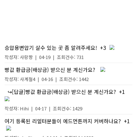
승압용변압기 살수 있는 곳 좀 알려주세요!
+3
작성자:
사랑짱
|
04-19
| 조회건수: 731
빵값 환급금(배상금) 받으신 분 계신가요?
작성자:
사계절4
|
04-16
| 조회건수: 1442
↪[답글]빵값 환급금(배상금) 받으신 분 계신가요?
+1
작성자:
Hihi
|
04-17
| 조회건수: 1429
여기 등록된 리얼터분들이 에드먼튼까지 커버하나요?
+1