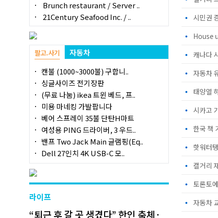
Brunch restaurant / Server ..
21Century Seafood Inc. / ..
•
시민권 
•
House 
자동차
팔고.사기
•
캔불 (1000~3000불) 구합니..
•
자동차 
싱글사이즈 전기장판
•
태양열 
(무료 나눔) ikea 트윈 베드, 프..
미용 마네킹 가발팝니다
•
시카고 가
베어 스프레이 35불 단탄H마트
•
한국 책
여성용 PING 드라이버, 3 우드..
밴프 Two Jack Main 글램핑(Eq..
•
핫워터탱
Dell 27인치 4K USB-C 모..
•
캘거리 
•
토론토에
라이프
•
“퇴근 후 갈 곳 생겼다” 한인 축체·