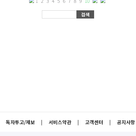
1
2
3
4
5
6
7
8
9
10
독자투고/제보
|
서비스약관
|
고객센터
|
공지사항