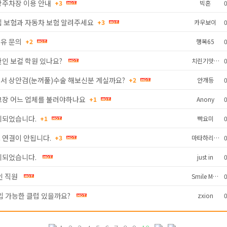
항주차장 이용 안내
+3
빅혼
0
집 보험과 자동차 보험 알려주세요
+3
카우보이
0
유 문의
+2
행복65
0
인 보컬 학원 있나요?
치린기맛있어
0
서 상안검(눈꺼풀)수술 해보신분 계실까요?
+2
안개등
0
고장 어느 업체를 불러야하나요
+1
Anony
0
제되었습니다.
+1
빡요미
0
 연결이 안됩니다.
+3
마타하리1222
0
제되었습니다.
just in
0
인 직원
Smile Man
0
입 가능한 클럽 있을까요?
zxion
0