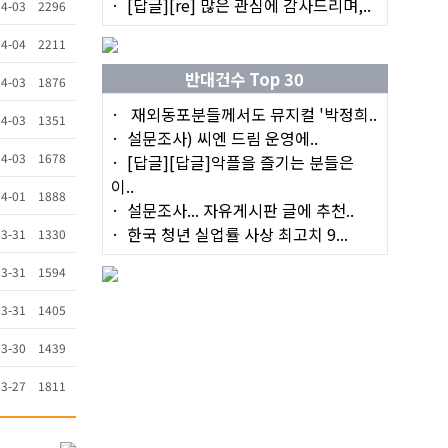
[답글][re] 많은 관심에 감사드리며,..
4-03
2296
4-04
2211
반대건수 Top 30
4-03
1876
재외동포분들께서도 뮤지컬 '박정희..
4-03
1351
설문조사) 씨엔 드림 운영에..
4-03
1678
[답글][답글]악플을 즐기는 분들은
이..
4-01
1888
설문조사... 자유게시판 글에 추천..
한국 청년 실업률 사상 최고치 9...
3-31
1330
3-31
1594
3-31
1405
3-30
1439
3-27
1811