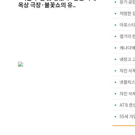
•
장기 공
옥상 극장·불꽃쇼의 유..
•
저렴한 
•
아포스티
•
캘거리 한
•
캐나다에
•
냉장고 
•
자진 삭
•
넷플릭스
•
자진 삭
•
ATB 한
•
55세 가