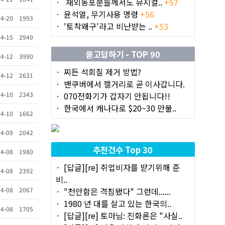
재외동포분들께서도 뮤지컬..
+57
윤석열, 무기사용 명령
+56
4-20
1993
'토착왜구'라고 비난받는 ..
+53
4-15
2949
묻고답하기 - TOP 90
4-12
3990
찌든 석회질 제거 방법?
4-12
2631
밴쿠버에서 캘거리로 곧 이사갑니다.
4-10
2343
070전화기가 갑자기 안됩니다!!
한국에서 캐나다로 $20~30 만불..
4-10
1662
4-09
2042
추천건수 Top 30
4-08
1980
[답글][re] 취업비자를 받기위해 준
4-08
2392
비..
4-08
2067
"천안함은 격침됐다" 그런데......
1980 년 대를 살고 있는 한국의..
4-08
1705
[답글][re] 토마님: 진화론은 "사실..