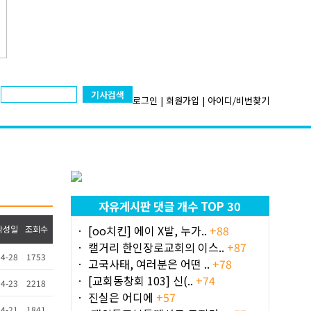
기사검색
로그인
|
회원가입
|
아이디/비번찾기
자유게시판 댓글 개수 TOP 30
[oo치킨] 에이 X발, 누가..
+88
작성일
조회수
캘거리 한인장로교회의 이스..
+87
4-28
1753
고국사태, 여러분은 어떤 ..
+78
[교회동창회 103] 신(..
+74
4-23
2218
진실은 어디에
+57
4-21
1841