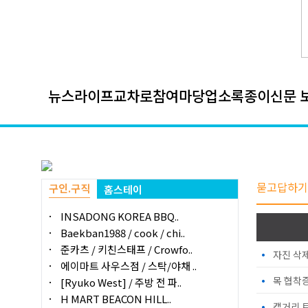
뉴스
라이프
교차로
참여마당
업소록
종이신문 
묻고답하기
구인.구직
홈스테이
INSADONG KOREA BBQ..
Baekban1988 / cook / chi..
준카츠 / 키친스태프 / Crowfo..
•
자진 삭
에이마트 사우스점 / 스탁/야채 ..
•
목 협착
[Ryuko West] / 주방 전 파..
H MART BEACON HILL..
•
캘거리 