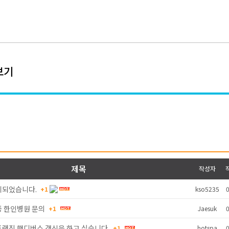
보기
제목
작성자
제되었습니다.
+1
kso5235
0
증 한인병원 문의
+1
Jaesuk
0
트랜짓 핸디버스 갱신을 하고 싶습니다.
+1
hotspa
0