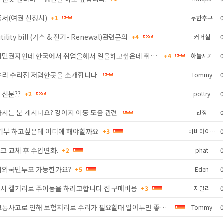
증서(여권 신청시)
+1
무한추구
0
utility bill (가스 & 전기- Renewal)관련문의
+4
커머셜
0
캐나다 시민권자인데 한국에서 취업을해서 일을하고싶은데 취업이 결정되면 ..
+4
하늘지기
0
유리 수리점 저렴한곳을 소개합니다
Tommy
0
하신분??
+2
pottry
0
시는 분 계시나요? 강아지 이동 도움 관련
반장
0
 기부 하고싶은데 어디에 해야할까요
+3
비비아이878
0
크 교체 후 수압변화.
+2
phat
0
재외국민투표 가능한가요?
+5
Eden
0
서 캘거리로 주이동을 하려고합니다 집 구매비용
+3
지밀리
0
자동차 교통사고로 인해 보험처리로 수리가 필요할때 알아두면 좋을 정보
Tommy
0