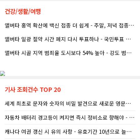
공사가 끝난 후에는 마무리 점검까지 꼼꼼하게 진행해 주시는 모습에서 전문성과 책임감을 느낄 수 있었습니다.
건강/생활/여행
좋은 차를 구매할 수 있도록 끝까지 최선을 다해 주시고, 늘 친절하고 세심하게 도와주신 박문호 딜러님께 진심으로 감사드립니다. 주변에 차량 구매를 고민하는 분이 있다면 자신 있게 추천드리고 싶은 최고의 딜러님입니다.
무엇보다 작은 베이스먼트 공간을 밝고 깔끔하면서도 가족 모두가 편하게 사용할 수 있는 공간으로 완성해 주셔서 정말 만족합니다. 특히 아이들과 함께 즐겁게 시간을 보낼 수 있는 공간이 되어 더욱 뜻깊습니다.
앨버타 홍역 확산에 백신 접종 더 쉽게 - 주말, 저녁 접종 클리닉 열..
앨버타 일광 절약 시간 폐지 다시 투표하나 - 국민투표 기준 낮춰지며 ..
베이스먼트 개발을 고민하시는 분들께 B&A를 자신 있게 추천드립니다.
앨버타 시골 지역 범죄율 도시보다 54% 높아 - 강도 범죄는 도시가 ..
기사 조회건수 TOP 20
세계 최초로 문자와 숫자의 비밀 발견으로 새로운 영문법을 발명한 임성빈..
자동차 배터리 경고등이 켜지면 즉시 정비소로 향해야 - 주행중 차량 갑..
캐나다 여권 갱신 시 유의 사항 - 유효기간 10년으로 늘어나 편리