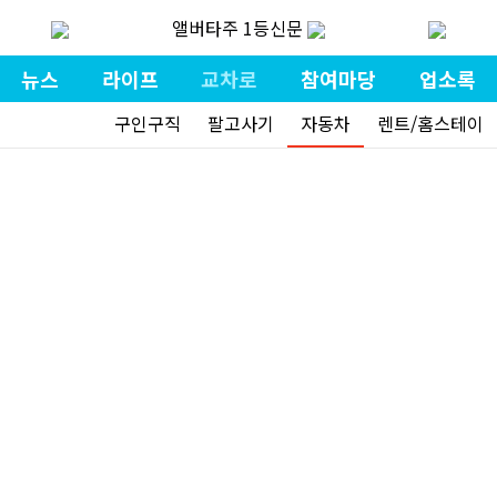
앨버타주 1등신문
뉴스
라이프
교차로
참여마당
업소록
구인구직
팔고사기
자동차
렌트/홈스테이