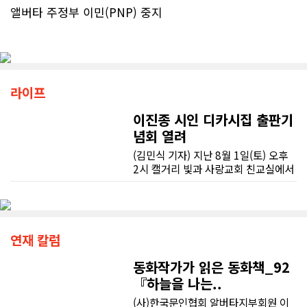
앨버타 주정부 이민(PNP) 중지
라이프
이진종 시인 디카시집 출판기
념회 열려
(김민식 기자) 지난 8월 1일(토) 오후
2시 캘거리 빛과 사랑교회 친교실에서
는 이진종 시인의 디카시집 출판기념
회가 열렸다. 약 30명의 하객들이 참석
한 이날 행사는 박준원 목사의 사회로
진행되었다. 제일감리교회 이경민 담
임목사의 시작기도로 시작된 행사는
연재 칼럼
사진 동호회 김윤임 회장, 고기원 전
ROTC 문무회 회장, 유민주 문협회장
동화작가가 읽은 동화책_92
의 축사가 있었다. 김윤임 회장은 “이
『하늘을 나는..
책에는 사진과 시가 함께 담겨 있어 마
(사)한국문인협회 알버타지부회원 이
음을 치유하기에 너무 좋은 책이므로