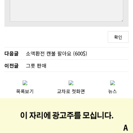
다음글
소액환전 캔불 팔아요 (600$)
이전글
그릇 판매
목록보기
교차로 첫화면
뉴스