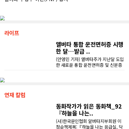
라이프
앨버타 통합 운전면허증 시행
한 달…발급 ..
(안영민 기자) 앨버타주가 지난달 도입
한 새로운 통합 운전면허증 및 신분증
(ID) 제도가 발급 지연과 혼란을 빚고
있다. 시민권 정보와 건강보험 번호를
하나의 카드에 통합하는 과정에서 신
분 확인 절차가 대폭 강화되면서 등록
사무소마다 긴 대기와 민원이 이어지
연재 칼럼
고 있다.앨버타주는 지난 7월 2일부터
운전면허증과 신분증에 시민권(또는
동화작가가 읽은 동화책_92
체류 자격) 정보와 앨버타 헬스케어 번
『하늘을 나는..
호(AHCN)를 함께 표기하는 통합 카드
(사)한국문인협회 알버타지부회원 이
를 발급하고 있다. 이에 따라 종이 건강
정순책제목:『하늘을 나는 응급실, 닥
카드를 별도로 소지할 필요는 없어졌