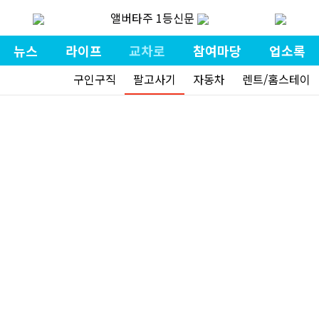
앨버타주 1등신문
뉴스
라이프
교차로
참여마당
업소록
구인구직
팔고사기
자동차
렌트/홈스테이