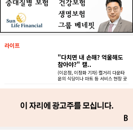
라이프
"다치면 내 손해? 억울해도
참아야?" 캘..
(이은정, 이정화 기자) 캘거리 다운타
운의 식당이나 마트 등 서비스 현장 곳
곳에는 학업을 병행하는 유학생이나
워킹 홀리데이 비자로 낯선 땅에 정착
한 청년들의 땀방울이 배어 있다. 하지
만 익숙하지 않은 업무와 서툰 언어 속
에서 예기치 못한 부상을 당하거나, 고
용주와 동료의 억지스러운 요구에 직
면할 때 이들의 활기찬 미소는 이내 깊
은 막막함으로 바뀐다.현장의 현실은
법률 안내서에 적힌 활자처럼 순탄하