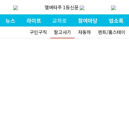
앨버타주 1등신문
뉴스
라이프
교차로
참여마당
업소록
구인구직
팔고사기
자동차
렌트/홈스테이