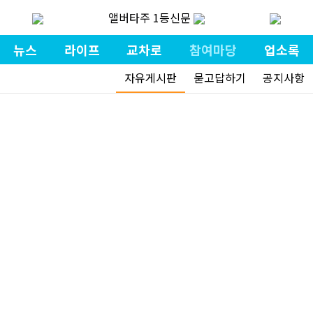
앨버타주 1등신문
뉴스
라이프
교차로
참여마당
업소록
자유게시판
묻고답하기
공지사항