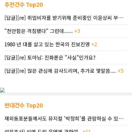
추천건수 Top20
[답글][re] 취업비자를 받기위해 준비중인 이윤상씨 부부께 드리는 편지
"천안함은 격침됐다" 그런데......
+3
1980 년 대를 살고 있는 한국의 진보진영
+2
[답글][re] 토마님: 진화론은 "사실"인가요?
[답글][re] 많은 관심에 감사드리며, 추가로 몇말씀....
+5
반대건수 Top20
재외동포분들께서도 뮤지컬 '박정희'를 관람하실 수 있도록 노력하겠습니..
설문조사) 씨엔 드림 운영에 관하여..
+11