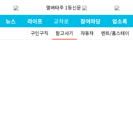
앨버타주 1등신문
뉴스
라이프
교차로
참여마당
업소록
구인구직
팔고사기
자동차
렌트/홈스테이