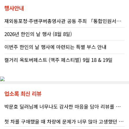
행사안내
재외동포청·주밴쿠버총영사관 공동 주최 「통합민원서비스 온라인 화상상담회..
2026년 한인의 날 행사 (8월 8일)
이번주 한인의 날 행사에 마련되는 특별 부스 안내
캘거리 옥토버페스트 (맥주 페스티벌) 9월 18 & 19일
업소록 최신 리뷰
박문호 딜러님께 너무나도 감사한 마음을 담아 리뷰를 남깁니다.
첫 차를 구매했을 때 차량에 문제가 너무 많아 고생했던 경험이 있어서, 이번에는 정말 신중하게 고민하고 꼼꼼하게 알아본 후 차를 구매하고 싶었습니다. 그러던 중 사우스포인트의 박문호 딜러님을 만나면서 그동안의 고민이 모두 해결되었습니다.