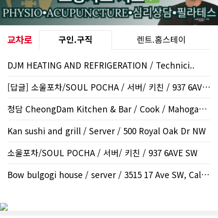
교차로
구인.구직
렌트.홈스테이
DJM HEATING AND REFRIGERATION / Technici..
[답글] 소울포차/SOUL POCHA / 서버/ 키친 / 937 6AVE..
청담 CheongDam Kitchen & Bar / Cook / Mahogany SE
Kan sushi and grill / Server / 500 Royal Oak Dr NW
소울포차/SOUL POCHA / 서버/ 키친 / 937 6AVE SW
Bow bulgogi house / server / 3515 17 Ave SW, Calgar..